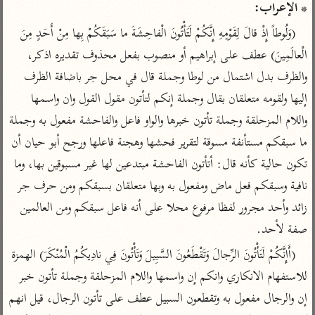
تفسير الآلوسي
جمع الأقوال
* الإعراب:
تفسير ابن عثيمين
تفسير ابن الجوزي
تفسير الرازي
(وَلُوطاً إِذْ قالَ لِقَوْمِهِ إِنَّكُمْ لَتَأْتُونَ الْفاحِشَةَ ما سَبَقَكُمْ بِها مِنْ أَحَدٍ مِنَ 
تفسير الماوردي
الْعالَمِينَ) عطف على إبراهيم أو منصوب بفعل محذوف تقديره اذكر، 
مركَّزة العبارة
والظرف بدل اشتمال من لوطا وجملة قال في محل جر باضافة الظرف 
أخرى
تفسير الجلالين
أضواء البيان
إليها ولقومه متعلقان بقال وجملة إنكم لتأتون مقول القول وان واسمها 
منتقاة
جامع البيان للإيجي
واللام المزحلقة وجملة تأتون خبرها والواو فاعل والفاحشة مفعول به وجملة 
تفسير ابن القيم
نظم الدرر للبقاعي
تفسير البيضاوي
ما سبقكم مستأنفة مسوقة لتقرير فحشها وهجنة فاعلها ورجح أبو حيان أن 
تفسير ابن تيمية
تكون حالية كأنه قال: أتأتون الفاحشة مبتدعين لها غير مسبوقين بها، وما 
تفسير النسفي
لغة وبلاغة
نافية وسبقكم فعل ماض ومفعول به وبها متعلقان بسبقكم ومن حرف جر 
الوجيز للواحدي
التحرير والتنوير
عامّة
زائد وأحد مجرور لفظا مرفوع محلا على أنه فاعل سبقكم ومن العالمين 
تفسير ابن أبي زمنين
تفسير السمعاني
المحرر الوجيز لابن
صفة لأحد.
عطية
تفسير مكّي
(أَإِنَّكُمْ لَتَأْتُونَ الرِّجالَ وَتَقْطَعُونَ السَّبِيلَ وَتَأْتُونَ فِي نادِيكُمُ الْمُنْكَرَ) الهمزة 
البحر المحيط لأبي
آثار
محاسن التأويل
حيان
للاستفهام الانكاري وانكم إن واسمها واللام المزحلقة وجملة تأتون خبر 
للقاسمي
موسوعة التفسير
البسيط للواحدي
إن والرجال مفعول به وتقطعون السبيل عطف على تأتون الرجال، قيل انهم 
المأثور
تفسير الثعالبي