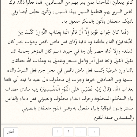
كانوا يفعلون الفاحشة بمن يمر بهم من المسافرين، فلما فعلوا ذلك ترك 
تفسير أبي السعود
الدر المنثور
تفسير السمرقندي
الناس المرور بهم فقطعوا السبيل بهذا السبب، وتأتون عطف أيضا وفي 
الكشاف للزمخشري
تفسير ابن أبي حاتم
تفسير الثعلبي
ناديكم متعلقان بتأتون والمنكر مفعول به.
تفسير مقاتل
(فَما كانَ جَوابَ قَوْمِهِ إِلَّا أَنْ قالُوا ائْتِنا بِعَذابِ اللَّهِ إِنْ كُنْتَ مِنَ 
تفسير قتادة
الصَّادِقِينَ) الفاء عاطفة وما نافية وكان فعل ماض ناقص وجواب خبر كان 
المقدم وإلا أداة حصر وأن وما في حيزها اسم كان المؤخر وجملة ائتنا 
مقول القول وائتنا فعل أمر وفاعل مستتر ومفعول به وبعذاب الله متعلقان 
بائتنا وإن شرطية وكنت فعل ماض ناقص في محل جزم فعل الشرط والتاء 
اشترك لتصلك أخبار مشاريعنا
اسمها ومن الصادقين خبرها وجواب إن محذوف دل عليه ما قبله أي فائتنا 
اشترك
بعذاب الله. (قالَ رَبِّ انْصُرْنِي عَلَى الْقَوْمِ الْمُفْسِدِينَ) رب منادى مضاف 
لياء المتكلم المحذوفة وحرف النداء محذوف وانصرني فعل دعاء والفاعل 
راسلنا
•
تليجرام
•
تويتر
مستتر والنون للوقاية والياء مفعول به وعلى القوم متعلقان بانصرني 
تعليمات
•
عن الباحث القرآني
والمفسدين صفة للقوم.
→
←
↑
↓
أغلق
أندرويد
أيفون