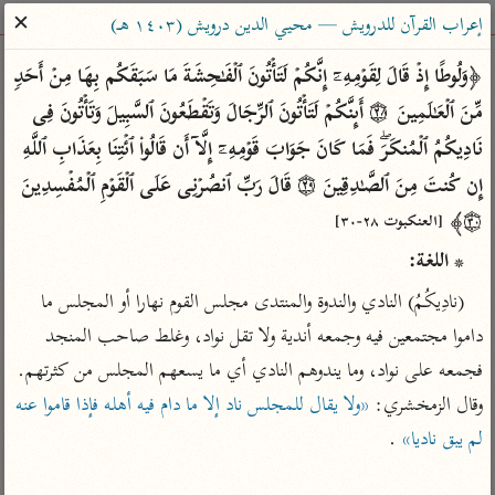
ساهم معنا في نشر القرآن والعلم الشرعي
✕
إعراب القرآن للدرويش — محيي الدين درويش (١٤٠٣ هـ)
الباحث القرآني
﴿وَلُوطًا إِذۡ قَالَ لِقَوۡمِهِۦۤ إِنَّكُمۡ لَتَأۡتُونَ ٱلۡفَـٰحِشَةَ مَا سَبَقَكُم بِهَا مِنۡ أَحَدࣲ 
مِّنَ ٱلۡعَـٰلَمِینَ ۝٢٨ أَىِٕنَّكُمۡ لَتَأۡتُونَ ٱلرِّجَالَ وَتَقۡطَعُونَ ٱلسَّبِیلَ وَتَأۡتُونَ فِی 
بحث
تفسير
علوم
مصاحف
معاجم
نَادِیكُمُ ٱلۡمُنكَرَۖ فَمَا كَانَ جَوَابَ قَوۡمِهِۦۤ إِلَّاۤ أَن قَالُوا۟ ٱئۡتِنَا بِعَذَابِ ٱللَّهِ 
إِن كُنتَ مِنَ ٱلصَّـٰدِقِینَ ۝٢٩ قَالَ رَبِّ ٱنصُرۡنِی عَلَى ٱلۡقَوۡمِ ٱلۡمُفۡسِدِینَ 
۝٣٠﴾ 
Type 2 or more characters for results.
[العنكبوت ٢٨-٣٠]
* اللغة:
Type 1 or more
أمّهات
عامّة
معاصرة
(نادِيكُمُ) النادي والندوة والمنتدى مجلس القوم نهارا أو المجلس ما 
characters for results.
تفسير الطبري
فتح البيان للقنوجي
الميسر
داموا مجتمعين فيه وجمعه أندية ولا تقل نواد، وغلط صاحب المنجد 
تفسير ابن كثير
فتح القدير للشوكاني
المختصر في
فجمعه على نواد، وما يندوهم النادي أي ما يسعهم المجلس من كثرتهم. 
التفسير
تفسير القرطبي
تفسير ابن جزي
وقال الزمخشري: 
«ولا يقال للمجلس ناد إلا ما دام فيه أهله فإذا قاموا عنه 
تفسير السعدي
تفسير البغوي
لم يبق ناديا»
أيسر التفاسير
موسوعات
القرآن – تدبر وعمل