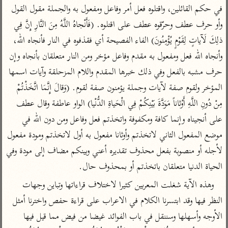
تفسير الآلوسي
جمع الأقوال
في حكم القائلين، واقتلوه فعل أمر وفاعل ومفعول به والجملة مقول القول 
تفسير ابن عثيمين
تفسير ابن الجوزي
تفسير الرازي
وأو حرف عطف وحرّقوه عطف على اقتلوه. (فَأَنْجاهُ اللَّهُ مِنَ النَّارِ إِنَّ فِي 
تفسير الماوردي
ذلِكَ لَآياتٍ لِقَوْمٍ يُؤْمِنُونَ) الفاء الفصيحة أي فقذفوه في النار فأنجاه الله، 
مركَّزة العبارة
وأنجاه الله فعل ومفعول به مقدم وفاعل مؤخر ومن النار متعلقان بأنجاه وإن 
أخرى
تفسير الجلالين
أضواء البيان
حرف مشبه بالفعل وفي ذلك خبرها المقدم واللام المزحلقة وآيات اسمها 
منتقاة
جامع البيان للإيجي
المؤخر ولقوم صفة لآيات وجملة يؤمنون صفة لقوم. (وَقالَ إِنَّمَا اتَّخَذْتُمْ 
تفسير ابن القيم
نظم الدرر للبقاعي
تفسير البيضاوي
مِنْ دُونِ اللَّهِ أَوْثاناً مَوَدَّةَ بَيْنِكُمْ فِي الْحَياةِ الدُّنْيا) الواو عاطفة وقال عطف 
تفسير ابن تيمية
على أنجيناه وإنما كافة ومكفوفة واتخذتم فعل وفاعل ومن دون الله في 
تفسير النسفي
لغة وبلاغة
موضع المفعول الثاني لاتخذتم وأوثانا مفعول به أول لاتخذتم ومودة مفعول 
الوجيز للواحدي
التحرير والتنوير
عامّة
لأجله أو منصوبة بفعل محذوف تقديره أعني وبينكم مضاف إلى مودة وفي 
تفسير ابن أبي زمنين
تفسير السمعاني
المحرر الوجيز لابن
الحياة الدنيا متعلقان باتخذتم أو بمحذوف حال.
عطية
تفسير مكّي
وهذه الآية شغلت المعربين كثيرا لاختلاف قراءاتها وتباين وجهات 
البحر المحيط لأبي
آثار
محاسن التأويل
حيان
النظر فيها وقد ابتسرنا الكلام في الاعراب على قراءة حفص واخترنا أمثل 
للقاسمي
موسوعة التفسير
البسيط للواحدي
الأوجه وأسهلها وسننقل في باب الفوائد غيضا من فيض مما قيل فيها 
المأثور
تفسير الثعالبي