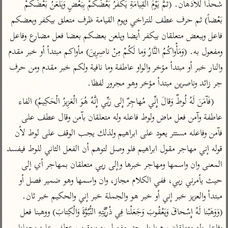
شحذا للأذهان. (ثُمَّ يَوْمَ الْقِيامَةِ يَكْفُرُ بَعْضُكُمْ بِبَعْضٍ وَيَلْعَنُ بَعْضُكُمْ 
تفسير أبي السعود
الدر المنثور
تفسير السمرقندي
بَعْضاً) ثم حرف عطف للتراخي ويوم القيامة ظرف متعلق بيكفر وبعضكم 
الكشاف للزمخشري
تفسير ابن أبي حاتم
تفسير الثعلبي
فاعل وببعض متعلقان بيكفر أيضا ويلعن بعضكم بعضا فعل مضارع وفاعل 
تفسير مقاتل
ومفعول به. (وَمَأْواكُمُ النَّارُ وَما لَكُمْ مِنْ ناصِرِينَ) مأواكم مبتدأ أو خبر مقدم 
تفسير قتادة
والنار خبر أو مبتدأ مؤخر والواو عاطفة وما نافية ولكم خبر مقدم ومن حرف 
جر زائد وناصرين مبتدأ مؤخر وهو مجرور لفظا.
(فَآمَنَ لَهُ لُوطٌ وَقالَ إِنِّي مُهاجِرٌ إِلى رَبِّي إِنَّهُ هُوَ الْعَزِيزُ الْحَكِيمُ) الفاء 
عاطفة وآمن فعل ماض ولوط فاعله وله متعلقان بآمن وقال عطف على 
اشترك لتصلك أخبار مشاريعنا
فآمن وفاعله مستتر يعود على ابراهيم ولذلك يجب الوقف على لوط لأن 
اشترك
قوله إني مهاجر مقول ابراهيم فلو وصل لتوهم أن الفعل الثاني للوط فيفسد 
المعنى وان واسمها ومهاجر خبرها وإلى ربي متعلقان بمهاجر أي إلى 
راسلنا
•
تليجرام
•
تويتر
حيث يأمرني ربي، ففي الكلام مجاز، وان واسمها وهو ضمير فصل أو 
كنوز
•
تعليمات
•
عن الباحث القرآني
مبتدأ والعزيز خبر إني أو خبر هو والجملة خبر إني والحكيم خبر ثان. 
(وَوَهَبْنا لَهُ إِسْحاقَ وَيَعْقُوبَ وَجَعَلْنا فِي ذُرِّيَّتِهِ النُّبُوَّةَ وَالْكِتابَ) ووهبنا فعل 
أندرويد
أيفون