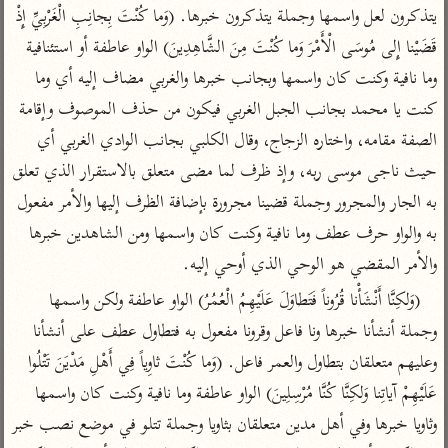
تفسير أبي السعود
الدر المنثور
يتذكرون لعل واسمها وجملة يتذكرون خبرها. (وَما كُنْتَ بِجانِبِ الْغَرْبِيِّ إِذْ 
تفسير السمرقندي
الكشاف للزمخشري
قَضَيْنا إِلى مُوسَى الْأَمْرَ وَما كُنْتَ مِنَ الشَّاهِدِينَ) الواو عاطفة أو استئنافية 
تفسير ابن أبي حاتم
تفسير الثعلبي
وما نافية وكنت كان واسمها وبجانب خبرها والغربي مضاف إليه أي وما 
تفسير مقاتل
كنت يا محمد بجانب الجبل الغربي فيكون من حذف الموصوف وإقامة 
تفسير قتادة
الصفة مقامه، واختاره الزجاج، وقال الكلبي بجانب الوادي الغربي أي 
حيث ناجى موسى ربه، وإذ ظرف لما مضى متعلق بالاستقرار الذي تعلق 
به الجار والمجرور وجملة قضينا مجرورة بإضافة الظرف إليها والأمر مفعول 
به والواو حرف عطف وما نافية وكنت كان واسمها ومن الشاهدين خبرها 
اشترك لتصلك أخبار مشاريعنا
والأمر المقضي هو الوحي الذي أوحي إليه.
اشترك
(وَلكِنَّا أَنْشَأْنا قُرُوناً فَتَطاوَلَ عَلَيْهِمُ الْعُمُرُ) الواو عاطفة ولكن واسمها 
وجملة أنشأنا خبرها ونا فاعل وقرونا مفعول به فتطاول عطف على أنشأنا 
راسلنا
•
تليجرام
•
تويتر
وعليهم متعلقان بتطاول والعمر فاعل. (وَما كُنْتَ ثاوِياً فِي أَهْلِ مَدْيَنَ تَتْلُوا 
تعليمات
•
عن الباحث القرآني
عَلَيْهِمْ آياتِنا وَلكِنَّا كُنَّا مُرْسِلِينَ) الواو عاطفة وما نافية وكنت كان واسمها 
وثاويا خبرها وفي أهل مدين متعلقان بثاويا وجملة تتلو في موضع نصب خبر 
أندرويد
أيفون