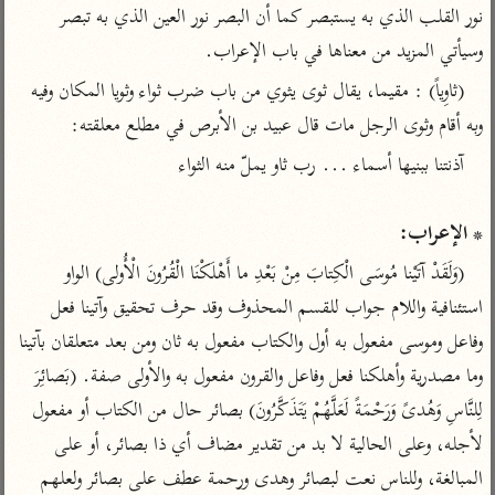
تفسير الآلوسي
جمع الأقوال
نور القلب الذي به يستبصر كما أن البصر نور العين الذي به تبصر 
تفسير ابن عثيمين
تفسير ابن الجوزي
تفسير الرازي
وسيأتي المزيد من معناها في باب الإعراب.
تفسير الماوردي
(ثاوِياً) : مقيما، يقال ثوى يثوي من باب ضرب ثواء وثويا المكان وفيه 
مركَّزة العبارة
أخرى
وبه أقام وثوى الرجل مات قال عبيد بن الأبرص في مطلع معلقته:
تفسير الجلالين
أضواء البيان
منتقاة
جامع البيان للإيجي
تفسير ابن القيم
نظم الدرر للبقاعي
تفسير البيضاوي
تفسير ابن تيمية
* الإعراب:
تفسير النسفي
لغة وبلاغة
(وَلَقَدْ آتَيْنا مُوسَى الْكِتابَ مِنْ بَعْدِ ما أَهْلَكْنَا الْقُرُونَ الْأُولى) الواو 
الوجيز للواحدي
التحرير والتنوير
استئنافية واللام جواب للقسم المحذوف وقد حرف تحقيق وآتينا فعل 
عامّة
تفسير ابن أبي زمنين
تفسير السمعاني
المحرر الوجيز لابن
وفاعل وموسى مفعول به أول والكتاب مفعول به ثان ومن بعد متعلقان بآتينا 
عطية
وما مصدرية وأهلكنا فعل وفاعل والقرون مفعول به والأولى صفة. (بَصائِرَ 
تفسير مكّي
البحر المحيط لأبي
لِلنَّاسِ وَهُدىً وَرَحْمَةً لَعَلَّهُمْ يَتَذَكَّرُونَ) بصائر حال من الكتاب أو مفعول 
آثار
محاسن التأويل
حيان
للقاسمي
لأجله، وعلى الحالية لا بد من تقدير مضاف أي ذا بصائر، أو على 
موسوعة التفسير
البسيط للواحدي
المأثور
المبالغة، وللناس نعت لبصائر وهدى ورحمة عطف على بصائر ولعلهم 
تفسير الثعالبي