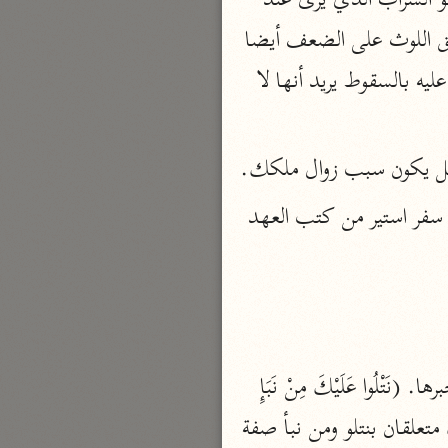
يقول: كلفت نفسي سير المجهول منها وعاودني عزمي على سيرها وقت لمعان آلها وهو السراب الذي يرى عند 
شدة الحر كأنه ماء مع أن سير الهاجرة أشد من سير الليل ثم قال مع ناقة صاحبة قوة ويطلق اللوث على الضعف أيضا 
بارة
فهو من الأضداد، وعفرناة: غليظة ويقال للعاثر: لعا لك دعاء له بالانتعاش وتعسا له دعاء عليه بالسقوط يريد أنها لا 
تفسير الجلالين
حلّي والسيوطي (٨٦٤، ٩١١ هـ)
سرائيل يكون سبب زوال ملكك.
نحو مجلد
جامع البيان
(هامانَ) : وزير فرعون المذكور هنا وهامان عدو اليهود وزير احشويروش الفارسي ذكر في سفر استير من كتب العهد 
الإيجي (٩٠٥ هـ)
نحو ٣ مجلدات
أنوار التنزيل
البيضاوي (٦٨٥ هـ)
نحو ٣ مجلدات
(طسم تِلْكَ آياتُ الْكِتابِ الْمُبِينِ) تقدم القول فيها وتلك مبتدأ وآيات الكتاب المبين خبرها. (نَتْلُوا عَلَيْكَ مِنْ نَبَإِ 
مدارك التنزيل
مُوسى وَفِرْعَوْنَ بِالْحَقِّ لِقَوْمٍ يُؤْمِنُونَ) نتلو فعل مضارع مرفوع وفاعل مستتر تقديره نحن وعليك متعلقان بنتلو ومن نبأ صفة 
النسفي (٧١٠ هـ)