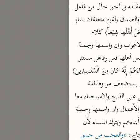
لمفعول به محذوف أي شيئا من قصة موسى وفرعون وفيه حذف الموصوف وإقامة الصفة مقامه وبالحق حال من فاعل 
نحو ٣ مجلدات
نتلو أي حال كوننا ملتبسين بالحق والصدق أو من المفعول أي حال كونه ملتبسا بالحق والصدق ولقوم متعلقان بنتلو 
الوجيز
الواحدي (٤٦٨ هـ)
فهو بمثابة التعليل له أي لأجل قوم وجملة يؤمنون صفة لقوم. (إِنَّ فِرْعَوْنَ عَلا فِي الْأَرْضِ وَجَعَلَ أَهْلَها شِيَعاً) كلام 
نحو مجلد
مستأنف مسوق لبيان قصة فرعون أو جملة تفسيرية لنبأ موسى وكلتاهما لا محل لهما من الاعراب وإن واسمها وجملة 
تفسير القرآن العزيز
علا خبرها وفاعل علا ضمير مستتر جوازا تقديره هو أي فرعون وفي الأرض متعلقان بعلا وجعل أهلها فعل وفاعل مستتر 
ابن أبي زمنين (٣٩٩ هـ)
ومفعول به أول وشيعا مفعول به ثان. (يَسْتَضْعِفُ طائِفَةً مِنْهُمْ يُذَبِّحُ أَبْناءَهُمْ وَيَسْتَحْيِي نِساءَهُمْ إِنَّهُ كانَ مِنَ الْمُفْسِدِينَ) 
نحو مجلدين
جملة يستضعف حالية من فاعل جعل أو صفة لشيعا ولك أن تجعله كلاما مستأنفا وفاعل يستضعف هو وطائفة 
مفعول به ومنهم صفة لطائفة ويذبح بدل اشتمال من يستضعف لأن الاستضعاف مشتمل على الذبح والاستحياء معا 
وأبناءهم مفعول يذبح ويستحيي نساءهم عطف على يذبح أبناءهم وجملة إنه تعليل لهذه الأعمال وان واسمها وجملة 
موسوعة التفسير المأثور
كان خبرها واسم كان مستتر تقديره هو ومن المفسدين خبر كان. وإنما كان فرعون يذبح أبناءهم ويترك النساء لأن 
معهد الشاطبي
٢٣ مجلدًا
جاج: 
«والعجب من حمق 