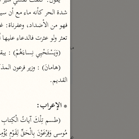
النكت والعيون
الماوردي (٤٥٠ هـ)
نحو ٦ مجلدات
تعثر ولو عثرت فالدعاء عليها 
منتقاة
(وَيَسْتَحْيِي نِساءَهُمْ)
تفسير ابن قيّم الجوزيّة
ابن القيم (٧٥١ هـ)
نحو ١٢ مجلدًا
تفسير شيخ الإسلام
ابن تيمية (٧٢٨ هـ)
* الإعراب:
نحو ٧ مجلدات
عامّة