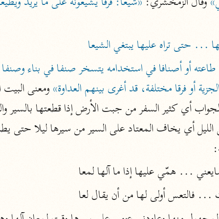
»
 وقال الزمخشري: 
نحو ١١ مجلدًا
التسهيل لعلوم التنزيل
ابن جُزَيّ (٧٤١ هـ)
 ... حتى تراه عليها يبتغي الشيعا
نحو ٣ مجلدات
زية أو فرقا مختلفة، قد أغرى بينهم العداوة»
موسوعات
روح المعاني
الآلوسي (١٢٧٠ هـ)
:
نحو ٢٨ مجلدًا
مفاتيح الغيب
ي ... همّي عليها إذا ما آلها لمعا
فخر الدين الرازي (٦٠٦ هـ)
 ... فالتعس أولى لها من أن يقال لعا
نحو ٢٤ مجلدًا