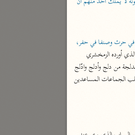
«شيعا: فرقا يشيعونه على ما يريد ويطيعونه لا يملك أحد منهم أن 
نحو مجلد
تيسير الكريم الرحمن
السعدي (١٣٧٦ هـ)
نحو ٤ مجلدات
أو يشيع بعضهم بعضا في طاعته أو أصنافا في استخدامه يتسخر صنفا في بناء وصنفا في حرث وصنفا في حفر، 
أيسر التفاسير
 ومعنى البيت الذي أورده الزمخشري 
أبو بكر الجزائري (١٤٣٩ هـ)
للأعشى: ربّ مفازة يخاف الجواب أي كثير السفر من جبت الأرض إذا قطعتها بالسير والدلجة من دلج وأدلج وادّلج 
نحو ٣ مجلدات
إذا سار ليلا والدلجة ساعة من الليل أي يخاف المعتاد على السير من سيرها ليلا حتى يطلب الجماعات المساعدين 
القرآن – تدبّر وعمل
شركة الخبرات الذكية
نحو ٣ مجلدات
تفسير القرآن الكريم
ابن عثيمين (١٤٢١ هـ)
نحو ١٥ مجلدًا