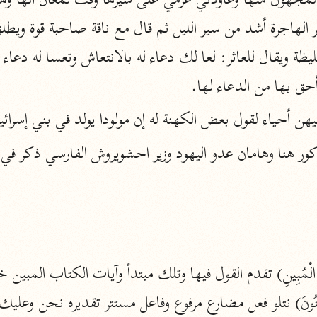
أخرى
مركَّزة الع
أضواء البيان
محمد الأمين الشنقيطي (١٣٩٤ هـ)
أحق بها من الدعاء لها.
الم
نحو ١١ مجلدًا
 : يبقيهن أحياء لقول بعض الكهنة له إن مولودا يولد في بني إ
نظم الدرر
البقاعي (٨٨٥ هـ)
نحو ٢٠ مجلدًا
لغة وبلاغة
التحرير والتنوير
ابن عاشور (١٣٩٣ هـ)
نحو ٢٤ مجلدًا