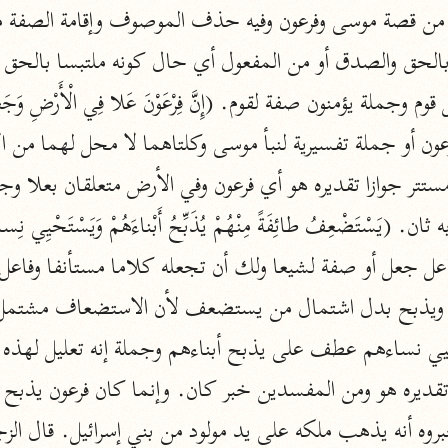
المحرر الوجيز
ابن عطية (٥٤٦ هـ)
نحو ٨ مجلدات
البحر المحيط
أبو حيان (٧٤٥ هـ)
نحو ١٦ مجلدًا
التفسير البسيط
الواحدي (٤٦٨ هـ)
نحو ٢٢ مجلدًا
آثار
إرشاد العقل السليم
أبو السعود (٩٨٢ هـ)
نحو ٩ مجلدات
وه أنه يذهب ملكه على يد مولود من بني إسرائيل. قال الز
الكشاف