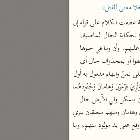
الدر المنثور
لا معنى للقتل»
 .
لال الدين السيوطي (٩١١ هـ)
(وَنُرِيدُ أَنْ نَمُنَّ عَلَى الَّذِينَ اسْتُضْعِفُوا فِي الْأَرْضِ) الواو عاطفة أو حالية فإن جعلتها عاطفة عطفت الكلام على قوله إن 
نحو ١٣ مجلدًا
فرعون علا في الأرض لأنها نظيرة تلك في وقوعها تفسيرا لنبأ موسى وفرعون وصيغة المضارع لحكاية الحال الماضية، 
سير القرآن العظيم مسندًا
ابن أبي حاتم الرازي (٣٢٧ هـ)
وإن جعلتها حالية فالجملة حال من يستضعف أي يستضعفهم فرعون ونحن نريد أن نمن عليهم. وأن وما في حيزها 
نحو ١٠ مجلدات
مفعول نريد وعلى الذين متعلقان بنمن وجملة استضعفوا صلة وفي الأرض متعلقان باستضعفوا أو بمحذوف حال أي 
فسير مقاتل بن سليمان
حالة كونهم على الأرض ولعله أولى. (وَنَجْعَلَهُمْ أَئِمَّةً وَنَجْعَلَهُمُ الْوارِثِينَ) ونجعلهم عطف على نمنّ والهاء مفعول به أول 
مقاتل بن سليمان (١٥٠ هـ)
وأئمة مفعول به ثان ونجعلهم الوارثين عطف على نجعلهم أئمة. (وَنُمَكِّنَ لَهُمْ فِي الْأَرْضِ وَنُرِيَ فِرْعَوْنَ وَهامانَ وَجُنُودَهُما 
نحو ٥ مجلدات
مِنْهُمْ ما كانُوا يَحْذَرُونَ) ونمكن عطف على نجعل وفاعله مستتر تقديره نحن ولهم متعلقان بنمكن وفي الأرض حال 
تفسير قتادة
دة بن دعامة السّدوسيّ (١١٧ هـ)
ونري عطف أيضا وفرعون مفعول به وهامان عطف على فرعون وجنودهما عطف على فرعون وهامان ومنهم متعلقان بنري 
أي ونري فرعون وهامان وجنودهما من بني إسرائيل ما كانوا يحذرون أي يخافونه منهم وقد وقع على يد مولود منهم، وما 