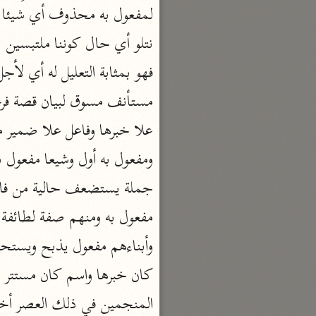
تفسير القرآن
السمعاني (٤٨٩ هـ)
نحو ٥ مجلدات
الهداية إلى بلوغ النهاية
مكي بن أبي طالب (٤٣٧ هـ)
نحو ٧ مجلدات
محاسن التأويل
القاسمي (١٣٣٢ هـ)
نحو ١١ مجلدًا
الجواهر الحسان
الثعالبي (٨٧٥ هـ)
نحو ٦ مجلدات
المنجمين في ذلك العصر أخبر
بحر العلوم