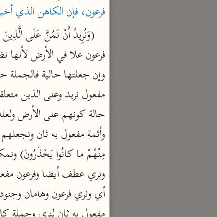
فرعون، فإن الكاهن الذي أخبر
السمرقندي (٣٧٣ هـ)
نحو ٥ مجلدات
الكشف والبيان
الثعلبي (٤٢٧ هـ)
نحو ٨ مجلدات
مفعول به ثان لنري وجملة كا