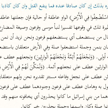
ه بذلك إن كان صادقا عنده فما ينفع القتل وان كان كاذبا ف
الزمخشري (٥٣٨ هـ)
ج
نحو ٨ مجلدات
تف
ت
قتا
نوا صلة وكان واسمها وجملة يحذرون خبر كانوا.