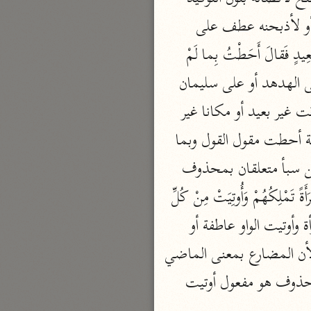
الدر المنثور
الثقيلة والفاعل ضمير مستتر تقديره أنا والهاء مفعول به وعذابا مفعول مطلق وشديدا صفة أو لأذبحنه عطف على 
لال الدين السيوطي (٩١١ هـ)
نحو ١٣ مجلدًا
لأعذبنه أو ليأتيني عطف عليه أيضا وبسلطان متعلقان بيأتيني ومبين صفة. (فَمَكَثَ غَيْرَ بَعِيدٍ فَقالَ أَحَطْتُ بِما لَمْ 
سير القرآن العظيم مسندًا
تُحِطْ بِهِ وَجِئْتُكَ مِنْ سَبَإٍ بِنَبَإٍ يَقِينٍ) الفاء استئنافية ومكث فعل ماض وفاعل مستتر يعود على الهدهد أو على سليمان 
ابن أبي حاتم الرازي (٣٢٧ هـ)
وغير بعيد ظرف زمان متعلق بمكث أو على الأصح صفة لظرف محذوف نابت عنه أي وقت غير بعيد أو مكانا غير 
نحو ١٠ مجلدات
بعيد فهو ظرف مكان، فقال عطف على مكث وهذا يؤيد عودة الضمير إلى الهدهد وجملة أحطت مقول القول وبما 
فسير مقاتل بن سليمان
متعلقان بأحطت وجملة لم نحط صلة وبه متعلقان بتحط وجئتك عطف على أحطت ومن سبأ متعلقان بمحذوف 
مقاتل بن سليمان (١٥٠ هـ)
حال لأنه كان في الأصل صفة لنبأ وبنبإ متعلقان بجئتك ويقين صفة لنبأ. (إِنِّي وَجَدْتُ امْرَأَةً تَمْلِكُهُمْ وَأُوتِيَتْ مِنْ كُلِّ 
نحو ٥ مجلدات
تفسير قتادة
شَيْءٍ وَلَها عَرْشٌ عَظِيمٌ) ان واسمها وجملة وجدت امرأة خبر إني وجملة تملكهم صفة لامرأة وأوتيت الواو عاطفة أو 
دة بن دعامة السّدوسيّ (١١٧ هـ)
حالية وجملة أوتيت إما معطوفة على جملة تملكهم وساغ عطف الماضي على المضارع لأن المضارع بمعنى الماضي 
أي ملكتهم وإما حالية من فاعل تملكهم وقد مقدرة ومن كل شيء متعلقان بأوتيت أو بمحذوف هو مفعول أوتيت 