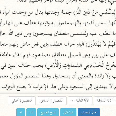
 شيء ولها خبر مقدم وعرش مبتدأ مؤخر وعظيم صفة.
اشترك لتصلك أخبار مشاريعنا
اشترك
راسلنا
•
تليجرام
•
تويتر
تعليمات
•
عن الباحث القرآني
أندرويد
أيفون
تطوير
رعاية
الآية السابقة
الآية التالية
←
المصدر
↑
السابق
المصدر
↓
التالي
حول المصدر
التشكيل
نسخ الجميع
ا+
ا-