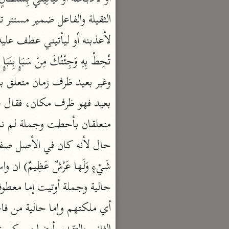
السمرقندي (٣٧٣ هـ)
نحو ٥ مجلدات
الكشف والبيان
الثعلبي (٤٢٧ هـ)
نحو ٨ مجلدات