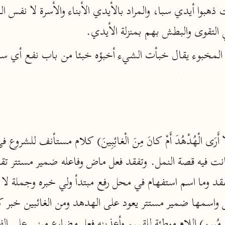
المحرر الوجيز
 التقوى والبطش بهم بمنزلة الأيدي.
ابن عطية (٥٤٦ هـ)
نحو ٨ مجلدات
البحر المحيط
أبو حيان (٧٤٥ هـ)
نحو ١٦ مجلدًا
التفسير البسيط
الواحدي (٤٦٨ هـ)
نحو ٢٢ مجلدًا
آثار
إرشاد العقل السليم
أبو السعود (٩٨٢ هـ)
نحو ٩ مجلدات
الكشاف