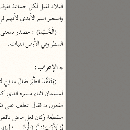
تفسير القرآن
واستعير اسم الأيدي لأنهم في
السمعاني (٤٨٩ هـ)
نحو ٥ مجلدات
الهداية إلى بلوغ النهاية
مكي بن أبي طالب (٤٣٧ هـ)
نحو ٧ مجلدات
* الإعراب:
محاسن التأويل
القاسمي (١٣٣٢ هـ)
نحو ١١ مجلدًا
الجواهر الحسان
الثعالبي (٨٧٥ هـ)
نحو ٦ مجلدات
بحر العلوم