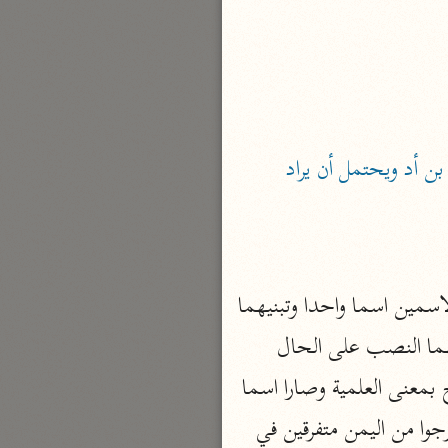
بارة
تفسير الجلالين
حلّي والسيوطي (٨٦٤، ٩١١ هـ)
ثم سميت مدينة مأرب بسبأ وبينها وبين صنعاء مسيرة ثلاث كما سميت معافر بمعافر بن أد ويحتمل أن يراد 
نحو مجلد
جامع البيان
الإيجي (٩٠٥ هـ)
نحو ٣ مجلدات
هذا ويقال ذهبوا أيدي سبا وفيه لغتان أيدي سبا وأيادي سبا وله حالتان: إما أن تركب الاسمين اسما واحدا وتبنيهما 
أنوار التنزيل
البيضاوي (٦٨٥ هـ)
لتضمن حرف العطف كما فعلوا بخمسة عشر والثانية أن تضيف الأول إلى الثاني وموضعهما النصب على الحال 
نحو ٣ مجلدات
والمراد ذهبوا متفرقين ومتبددين ونحوهما، وإذا اعترض بأن سبا معرفة قيل بأن تركيبهما طاح بمعنى العلمية وصارا اسما 
مدارك التنزيل
واحدا، وأصل هذا المثل أن سبأ بن يشجب بن يعرب بن قحطان لما أنذروا بسيل العرم خرجوا من اليمن متفرقين في 
النسفي (٧١٠ هـ)