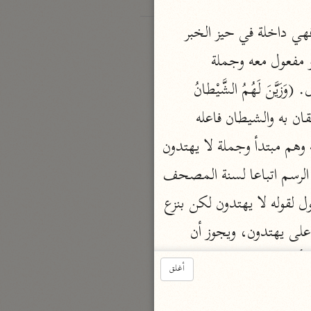
(وَجَدْتُها وَقَوْمَها يَسْجُدُونَ لِلشَّمْسِ مِنْ دُونِ اللَّهِ) جملة وجدتها بدل من وجدت امرأة فهي داخلة في حيز الخبر 
ووجدتها هنا تتعدى لواحد لأنها بمعنى لقيتها والهاء مفعول به وقومها عطف على الهاء أو مفعول معه وجملة 
يسجدون حال من مفعولها وما عطف عليه وللشمس متعلقان بيسجدون ومن دون الله حال. (وَزَيَّنَ لَهُمُ الشَّيْطانُ 
أَعْمالَهُمْ فَصَدَّهُمْ عَنِ السَّبِيلِ فَهُمْ لا يَهْتَدُونَ) الواو حرف عطف وزين فعل ماض ولهم متعلقان به والشيطان فاعله 
وأعمالهم مفعوله فصدهم عطف على زين وعن السبيل متعلقان بصدهم، فهم الفاء عاطفة وهم مبتدأ وجملة لا يهتدون 
خبر. (أَلَّا يَسْجُدُوا لِلَّهِ الَّذِي يُخْرِجُ الْخَبْءَ فِي السَّماواتِ وَالْأَرْضِ) يجب حذف النون في الرسم اتباعا لسنة المصحف 
وأن هي حرف مصدري ونصب ولا زائدة والمعنى أن يسجدوا، وهذا المصدر المؤول معمول لقوله لا يهتدون لكن بنزع 
الخافض وهو إلى والمعنى فهم لا يهتدون إلى السجود وعلى هذا الإعراب لا يصح الوقوف على يهتدون، ويجوز أن 
يكون المصدر بدلا من أعمالهم والتقدير وزين لهم الشيطان أعمالهم عدم السجود، ويجوز أن يكون بدلا من السبيل، 
أغلق
وقرئ بتخفيف ألا فهي حرف تنبيه واستفتاح ويا حرف نداء والمنادى محذوف واسجدوا فعل أمر فكان حق الخط على 