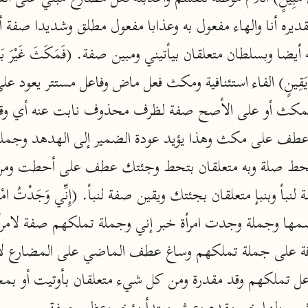
الزمخشري (٥٣٨ هـ)
ج
نحو ٨ مجلدات
تف
ت
قتا