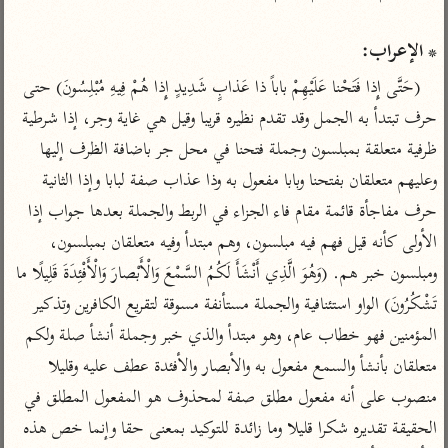
تفسير الآلوسي
جمع الأقوال
تفسير ابن عثيمين
تفسير ابن الجوزي
تفسير الرازي
* الإعراب:
تفسير الماوردي
(حَتَّى إِذا فَتَحْنا عَلَيْهِمْ باباً ذا عَذابٍ شَدِيدٍ إِذا هُمْ فِيهِ مُبْلِسُونَ) حتى 
مركَّزة العبارة
أخرى
حرف تبتدأ به الجمل وقد تقدم نظيره قريبا وقيل هي غاية وجر، إذا شرطية 
تفسير الجلالين
أضواء البيان
منتقاة
ظرفية متعلقة بمبلسون وجملة فتحنا في محل جر باضافة الظرف إليها 
جامع البيان للإيجي
تفسير ابن القيم
نظم الدرر للبقاعي
وعليهم متعلقان بفتحنا وبابا مفعول به وذا عذاب صفة لبابا وإذا الثانية 
تفسير البيضاوي
تفسير ابن تيمية
حرف مفاجأة قائمة مقام فاء الجزاء في الربط والجملة بعدها جواب إذا 
تفسير النسفي
الأولى كأنه قيل فهم فيه مبلسون، وهم مبتدأ وفيه متعلقان بمبلسون، 
لغة وبلاغة
الوجيز للواحدي
ومبلسون خبر هم. (وَهُوَ الَّذِي أَنْشَأَ لَكُمُ السَّمْعَ وَالْأَبْصارَ وَالْأَفْئِدَةَ قَلِيلًا ما 
التحرير والتنوير
عامّة
تَشْكُرُونَ) الواو استئنافية والجملة مستأنفة مسوقة لتقريع الكافرين وتذكير 
تفسير ابن أبي زمنين
تفسير السمعاني
المحرر الوجيز لابن
عطية
المؤمنين فهو خطاب عام، وهو مبتدأ والذي خبر وجملة أنشأ صلة ولكم 
تفسير مكّي
البحر المحيط لأبي
متعلقان بأنشأ والسمع مفعول به والأبصار والأفئدة عطف عليه وقليلا 
آثار
محاسن التأويل
حيان
منصوب على أنه مفعول مطلق صفة لمحذوف هو المفعول المطلق في 
للقاسمي
موسوعة التفسير
البسيط للواحدي
الحقيقة تقديره شكرا قليلا وما زائدة للتوكيد بمعنى حقا وإنما خص هذه 
المأثور
تفسير الثعالبي