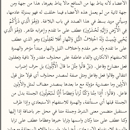
تفسير أبي السعود
الأعضاء لأنه يناط بها من المنافع مالا يناط بغيرها، هذا من جهة ومن 
الدر المنثور
تفسير السمرقندي
جهة ثانية من لم يعمل هذه الأعضاء فيما خلقت له فهو بمنزلة عادمها، 
الكشاف للزمخشري
تفسير ابن أبي حاتم
تفسير الثعلبي
وسيأتي مزيد بسط في هذا الصدد في باب البلاغة. (وَهُوَ الَّذِي ذَرَأَكُمْ 
تفسير مقاتل
فِي الْأَرْضِ وَإِلَيْهِ تُحْشَرُونَ) عطف على ما تقدم وإعرابه ظاهر. (وَهُوَ الَّذِي 
تفسير قتادة
يُحْيِي وَيُمِيتُ وَلَهُ اخْتِلافُ اللَّيْلِ وَالنَّهارِ أَفَلا تَعْقِلُونَ) وهو الذي عطف 
على ما تقدم وله خبر مقدم واختلاف الليل والنهار مبتدأ مؤخر والهمزة 
للاستفهام الانكاري والفاء عاطفة على محذوف مقدر ولا نافية وتعقلون 
فعل مضارع وفاعل. (بَلْ قالُوا مِثْلَ ما قالَ الْأَوَّلُونَ) بل حرف إضراب 
اشترك لتصلك أخبار مشاريعنا
انتقالي وقالوا فعل وفاعل ومثل صفة لمصدر محذوف أي قولا مثل قول 
اشترك
الأولين وما مصدرية مؤولة مع ما بعدها بمصدر مضاف لمثل والأولون 
فاعل. (قالُوا: أَإِذا مِتْنا وَكُنَّا تُراباً وَعِظاماً أَإِنَّا لَمَبْعُوثُونَ) الجملة بدل من 
راسلنا
•
تليجرام
•
تويتر
الجملة قبلها أي مستأنفة، والهمزة للاستفهام الاستبعادي وإذا ظرف 
تعليمات
•
عن الباحث القرآني
مستقبل متضمن معنى الشرط وجملة متنا في محل جر باضافة إذا إليها 
وكنا عطف على متنا وكان واسمها وترابا خبرها وعظاما عطف على ترابا 
والهمزة للاستفهام الاستبعادي أيضا وان واسمها واللام المزحلقة ومبعوثون 
أندرويد
أيفون