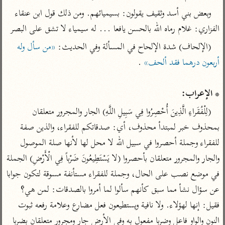
تفسير الآلوسي
جمع الأقوال
وبعض بني أسد وثقيف يقولون: بسيميائهم. ومن ذلك قول ابن عنقاء 
تفسير ابن عثيمين
تفسير ابن الجوزي
تفسير الرازي
الفزاري: غلام رماه الله بالحسن يافعا ... له سيمياء لا تشق على البصر
تفسير الماوردي
(الإلحاف) شدة الإلحاح في المسألة وفي الحديث: 
«من سأل وله 
مركَّزة العبارة
أخرى
أربعون درهما فقد ألحف»
تفسير الجلالين
أضواء البيان
منتقاة
جامع البيان للإيجي
تفسير ابن القيم
نظم الدرر للبقاعي
* الإعراب:
تفسير البيضاوي
تفسير ابن تيمية
(لِلْفُقَراءِ الَّذِينَ أُحْصِرُوا فِي سَبِيلِ اللَّهِ) الجار والمجرور متعلقان 
تفسير النسفي
لغة وبلاغة
بمحذوف خبر لمبتدأ محذوف، أي: صدقاتكم للفقراء، والذين صفة 
الوجيز للواحدي
التحرير والتنوير
عامّة
للفقراء وجملة أحصروا في سبيل الله لا محل لها لأنها صلة الموصول 
تفسير ابن أبي زمنين
تفسير السمعاني
المحرر الوجيز لابن
والجار والمجرور متعلقان بأحصروا (لا يَسْتَطِيعُونَ ضَرْباً فِي الْأَرْضِ) الجملة 
عطية
تفسير مكّي
في موضع نصب على الحال، وجملة للفقراء مستأنفة مسوقة لتكون جوابا 
البحر المحيط لأبي
آثار
عن سؤال نشأ مما سبق كأنهم سألوا لما أمروا بالصدقات: لمن هي؟ 
محاسن التأويل
حيان
للقاسمي
موسوعة التفسير
فقيل: إنها لهؤلاء. ولا نافية ويستطيعون فعل مضارع وعلامة رفعه ثبوت 
البسيط للواحدي
المأثور
تفسير الثعالبي
النون والواو فاعل وضربا مفعول به وفي الأرض جار ومجرور متعلقان بضربا 