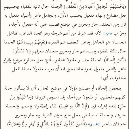
تفسير أبي السعود
الدر المنثور
(يَحْسَبُهُمُ الْجاهِلُ أَغْنِياءَ مِنَ التَّعَفُّفِ) الجملة حال ثانية للفقراء ويحسبهم 
تفسير السمرقندي
الكشاف للزمخشري
تفسير ابن أبي حاتم
فعل مضارع والهاء مفعول يحسب الأول، والجاهل فاعل وأغنياء مفعول به 
تفسير الثعلبي
ثان ومن التعفف جار ومجرور في موضع نصب على أنه مفعول لأجله، 
تفسير مقاتل
وجرّ ب 
«من»
 لأنه فقد شرطا من أهم شروطه وهو اتحاد الفاعل، ففاعل 
تفسير قتادة
الحسبان هو الجاهل وفاعل التعفف هم الفقراء (تَعْرِفُهُمْ بِسِيماهُمْ) الجملة 
حال ثالثة للفقراء وبسيماهم جار ومجرور متعلقان بتعرفهم (لا يَسْئَلُونَ 
النَّاسَ إِلْحافاً) الجملة حال رابعة ولا نافية ويسألون فعل مضارع مرفوع والواو 
فاعل والناس مفعول به وإلحافا يجوز فيه أن يعرب مفعولا مطلقا لفعل 
اشترك لتصلك أخبار مشاريعنا
محذوف، أي:
اشترك
يلحفون إلحافا، أو مصدرا مؤولا في موضع الحال، أي لا يسألون حالة 
كونهم ملحفين، أو مفعولا من أجله وقد استوفى شروطه (وَما تُنْفِقُوا مِنْ 
راسلنا
•
تليجرام
•
تويتر
خَيْرٍ) تقدم إعرابه قريبا (فَإِنَّ اللَّهَ بِهِ عَلِيمٌ) الفاء رابطة وان واسمها والجملة 
تعليمات
•
عن الباحث القرآني
خبرها، والجملة اسمية في محل جزم جوان الشرط وبه جار ومجرور 
متعلقان بالخبر 
«عليم»
 (الَّذِينَ يُنْفِقُونَ أَمْوالَهُمْ بِاللَّيْلِ وَالنَّهارِ سِرًّا وَعَلانِيَةً) 
أندرويد
أيفون