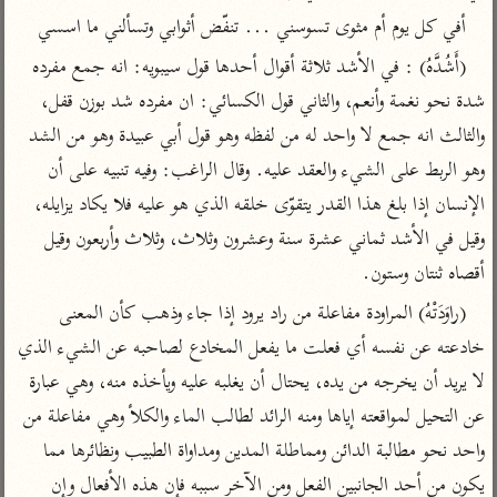
تفسير الآلوسي
جمع الأقوال
أفي كل يوم أم مثوى تسوسني ... تنفّض أثوابي وتسألني ما اسسي
تفسير ابن عثيمين
تفسير ابن الجوزي
تفسير الرازي
(أَشُدَّهُ) : في الأشد ثلاثة أقوال أحدها قول سيبويه: انه جمع مفرده 
تفسير الماوردي
شدة نحو نغمة وأنعم، والثاني قول الكسائي: ان مفرده شد بوزن قفل، 
مركَّزة العبارة
أخرى
والثالث انه جمع لا واحد له من لفظه وهو قول أبي عبيدة وهو من الشد 
تفسير الجلالين
أضواء البيان
منتقاة
وهو الربط على الشيء والعقد عليه. وقال الراغب: وفيه تنبيه على أن 
جامع البيان للإيجي
تفسير ابن القيم
نظم الدرر للبقاعي
الإنسان إذا بلغ هذا القدر يتقوّى خلقه الذي هو عليه فلا يكاد يزايله، 
تفسير البيضاوي
تفسير ابن تيمية
وقيل في الأشد ثماني عشرة سنة وعشرون وثلاث، وثلاث وأربعون وقيل 
تفسير النسفي
لغة وبلاغة
أقصاه ثنتان وستون.
الوجيز للواحدي
التحرير والتنوير
عامّة
(راوَدَتْهُ) المراودة مفاعلة من راد يرود إذا جاء وذهب كأن المعنى 
تفسير ابن أبي زمنين
تفسير السمعاني
المحرر الوجيز لابن
خادعته عن نفسه أي فعلت ما يفعل المخادع لصاحبه عن الشيء الذي 
عطية
تفسير مكّي
لا يريد أن يخرجه من يده، يحتال أن يغلبه عليه ويأخذه منه، وهي عبارة 
البحر المحيط لأبي
عن التحيل لمواقعته إياها ومنه الرائد لطالب الماء والكلأ وهي مفاعلة من 
آثار
محاسن التأويل
حيان
للقاسمي
واحد نحو مطالبة الدائن ومماطلة المدين ومداواة الطبيب ونظائرها مما 
موسوعة التفسير
البسيط للواحدي
المأثور
تفسير الثعالبي
يكون من أحد الجانبين الفعل ومن الآخر سببه فإن هذه الأفعال وإن 