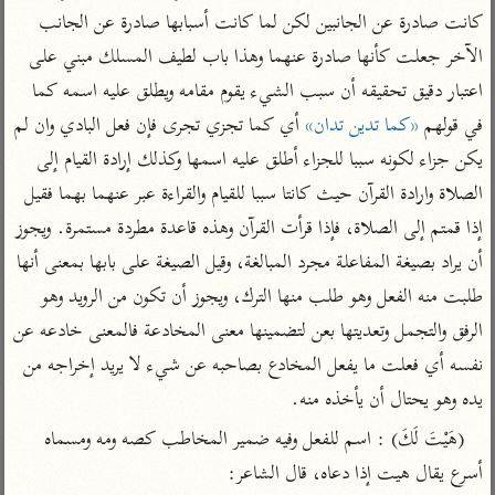
تفسير أبي السعود
الدر المنثور
كانت صادرة عن الجانبين لكن لما كانت أسبابها صادرة عن الجانب 
تفسير السمرقندي
الكشاف للزمخشري
تفسير ابن أبي حاتم
الآخر جعلت كأنها صادرة عنهما وهذا باب لطيف المسلك مبني على 
تفسير الثعلبي
اعتبار دقيق تحقيقه أن سبب الشيء يقوم مقامه ويطلق عليه اسمه كما 
تفسير مقاتل
في قولهم 
«كما تدين تدان»
 أي كما تجزي تجرى فإن فعل البادي وان لم 
تفسير قتادة
يكن جزاء لكونه سببا للجزاء أطلق عليه اسمها وكذلك إرادة القيام إلى 
الصلاة وارادة القرآن حيث كانتا سببا للقيام والقراءة عبر عنهما بهما فقيل 
إذا قمتم إلى الصلاة، فإذا قرأت القرآن وهذه قاعدة مطردة مستمرة. ويجوز 
أن يراد بصيغة المفاعلة مجرد المبالغة، وقيل الصيغة على بابها بمعنى أنها 
اشترك لتصلك أخبار مشاريعنا
طلبت منه الفعل وهو طلب منها الترك، ويجوز أن تكون من الرويد وهو 
اشترك
الرفق والتجمل وتعديتها بعن لتضمينها معنى المخادعة فالمعنى خادعه عن 
نفسه أي فعلت ما يفعل المخادع بصاحبه عن شيء لا يريد إخراجه من 
راسلنا
•
تليجرام
•
تويتر
يده وهو يحتال أن يأخذه منه.
تعليمات
•
عن الباحث القرآني
(هَيْتَ لَكَ) : اسم للفعل وفيه ضمير المخاطب كصه ومه ومسماه 
أسرع يقال هيت إذا دعاه، قال الشاعر:
أندرويد
أيفون