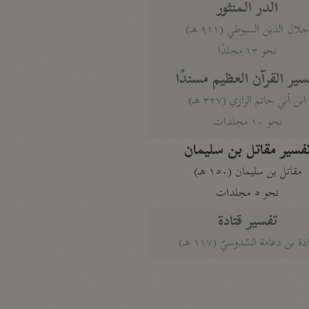
الدر المنثور
لال الدين السيوطي (٩١١ هـ)
نحو ١٣ مجلدًا
سير القرآن العظيم مسندًا
ابن أبي حاتم الرازي (٣٢٧ هـ)
نحو ١٠ مجلدات
فسير مقاتل بن سليمان
مقاتل بن سليمان (١٥٠ هـ)
نحو ٥ مجلدات
تفسير قتادة
دة بن دعامة السّدوسيّ (١١٧ هـ)