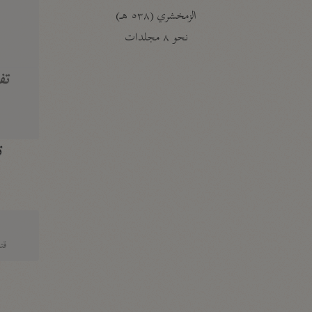
الزمخشري (٥٣٨ هـ)
ج
نحو ٨ مجلدات
تف
ت
قتا