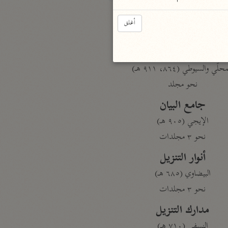
أغلق
بارة
تفسير الجلالين
حلّي والسيوطي (٨٦٤، ٩١١ هـ)
نحو مجلد
جامع البيان
الإيجي (٩٠٥ هـ)
نحو ٣ مجلدات
أنوار التنزيل
البيضاوي (٦٨٥ هـ)
نحو ٣ مجلدات
مدارك التنزيل
النسفي (٧١٠ هـ)