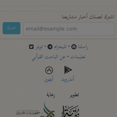
اشترك لتصلك أخبار مشاريعنا
اشترك
راسلنا
•
تليجرام
•
تويتر
تعليمات
•
عن الباحث القرآني
أندرويد
أيفون
تطوير
رعاية