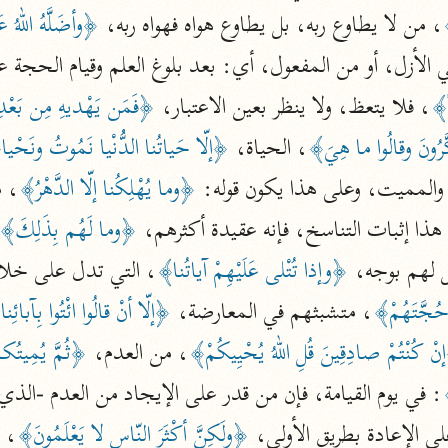
نحو ١١ مجلدًا
﴾
، من لا يطاوع ربه، بل يطاوع هواه فهواه ربه، 
﴿وأضَلَّهُ اللهُ 
التسهيل لعلوم التنزيل
 الأزل، أو من المفعول، أي: بعد بلوغ العلم وقيام الحجة عل
ابن جُزَيّ (٧٤١ هـ)
ةً﴾
، فلا يتعظ، ولا ينظر بعين الاعتبار، 
﴿فَمَن يَهْديهِ مِن بَعْدِ
نحو ٣ مجلدات
َّرُونَ وقالُوا ما هِيَ﴾
، الحياة، 
﴿إلّا حَياتُنا الدُّنْيا نَمُوتُ ونَحْي
والمميت، وعلى هذا يكون قوله: 
﴿وما يُهْلِكُنا إلّا الدَّهْرُ﴾
موسوعات
 هذا إثبات التناسخ، فإنه عقيدة أكثرهم، 
﴿وما لَهُم بِذَلِكَ﴾
روح المعاني
ل لهم بوجه، 
﴿وإذا تُتْلى عَلَيْهِمْ آياتُنا﴾
، التي تدل على خل
الآلوسي (١٢٧٠ هـ)
نحو ٢٨ مجلدًا
جَّتَهُمْ﴾
، متشبثهم في المعارضة، 
﴿إلّا أنْ قالُوا ائْتُوا بِآبائِن
مفاتيح الغيب
ْ كُنْتُمْ صادِقِينَ قُلِ اللهُ يُحْيِيكُمْ﴾
، من العدم، 
﴿ثُمَّ يُمِيتُك
فخر الدين الرازي (٦٠٦ هـ)
﴾
نحو ٢٤ مجلدًا
لى الإعادة بطريق الأولى، 
﴿ولَكِنَّ أكْثَرَ النّاسِ لا يَعْلَمُونَ﴾
، 