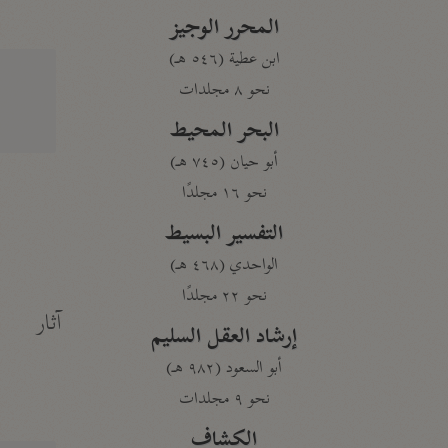
المحرر الوجيز
ابن عطية (٥٤٦ هـ)
نحو ٨ مجلدات
البحر المحيط
أبو حيان (٧٤٥ هـ)
نحو ١٦ مجلدًا
التفسير البسيط
الواحدي (٤٦٨ هـ)
نحو ٢٢ مجلدًا
آثار
إرشاد العقل السليم
أبو السعود (٩٨٢ هـ)
نحو ٩ مجلدات
الكشاف