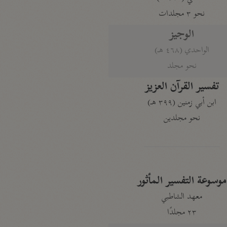
نحو ٣ مجلدات
الوجيز
الواحدي (٤٦٨ هـ)
نحو مجلد
تفسير القرآن العزيز
ابن أبي زمنين (٣٩٩ هـ)
نحو مجلدين
موسوعة التفسير المأثور
معهد الشاطبي
٢٣ مجلدًا