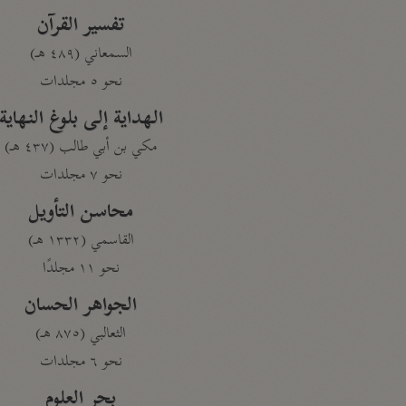
تفسير القرآن
السمعاني (٤٨٩ هـ)
نحو ٥ مجلدات
الهداية إلى بلوغ النهاية
مكي بن أبي طالب (٤٣٧ هـ)
نحو ٧ مجلدات
محاسن التأويل
القاسمي (١٣٣٢ هـ)
نحو ١١ مجلدًا
الجواهر الحسان
الثعالبي (٨٧٥ هـ)
نحو ٦ مجلدات
بحر العلوم