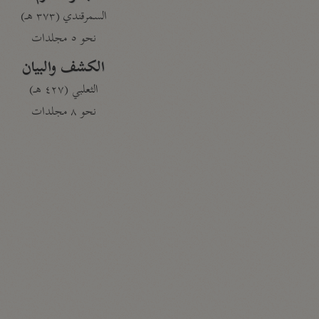
السمرقندي (٣٧٣ هـ)
نحو ٥ مجلدات
الكشف والبيان
الثعلبي (٤٢٧ هـ)
نحو ٨ مجلدات