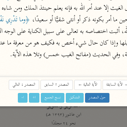
أخرى
ن ما أمر بكونه ذكر أو أنثى شقيًّا أو سعيدًا، 
﴿وما تَدْرِي نَف
مركَّزة الع
أضواء البيان
له، أثبت اختصاصه به تعالى على سبيل الكناية على الوجه ال
محمد الأمين الشنقيطي (١٣٩٤ هـ)
الم
نحو ١١ مجلدًا
لها وإذا كان حال شيء أخص به فكيف هو من معرفة ما عدا
نظم الدرر
ة، وفي الحديث (مفاتح الغيب خمس) وتلا هذه الآية.
البقاعي (٨٨٥ هـ)
نحو ٢٠ مجلدًا
الآية السابقة
الآية التالية
←
المصدر
↑
السابق
المصدر
↓
التالي
لغة وبلاغة
حول المصدر
التشكيل
نسخ الجميع
ا+
ا-
التحرير والتنوير
ابن عاشور (١٣٩٣ هـ)
نحو ٢٤ مجلدًا