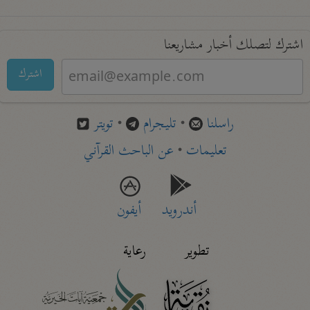
اشترك لتصلك أخبار مشاريعنا
اشترك
راسلنا
•
تليجرام
•
تويتر
تعليمات
•
عن الباحث القرآني
أندرويد
أيفون
تطوير
رعاية