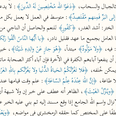
نحو ١١ مجلدًا
الجبال والسحاب، 
﴿دَعَوُا الله مُخْلِصِينَ لَهُ الدِّينَ﴾
التسهيل لعلوم التنزيل
لى البَرِّ فَمِنهم مُقْتَصِدٌ﴾
: متوسط في العمل لا يعمل بكل ما 
ابن جُزَيّ (٧٤١ هـ)
 الختر: أشد الغدر، 
﴿كَفُورٍ﴾
نحو ٣ مجلدات
ا العامل بجميع ما عهد فقليل نادر، 
﴿يا أيُّها النّاسُ اتَّقُوا رَب
 فيه، 
﴿ولا مَوْلُودٌ﴾
 مبتدأ، 
﴿هُوَ جازٍ عَنْ والِدِهِ شَيْئًا﴾
موسوعات
ن ينفعوا آباءهم الكفرة في الآخرة فإن آباء أكثر الصحابة مات
روح المعاني
يمكن خُلفه، 
﴿فَلا تَغُرَّنَّكُمُ الحَياةُ الدُّنْيا ولا يَغُرَّنَّكم بِاللهِ الغَر
الآلوسي (١٢٧٠ هـ)
نحو ٢٨ مجلدًا
ا طاعة، 
﴿إنَّ اللهَ عِنْدَهُ عِلْمُ السّاعَةِ﴾
مفاتيح الغيب
﴿ويُنَزِّلُ الغَيْثَ﴾
فخر الدين الرازي (٦٠٦ هـ)
نحو ٢٤ مجلدًا
طفًا على المختص كما حققه الزمخشري في مواضع، 
﴿ويَعْل