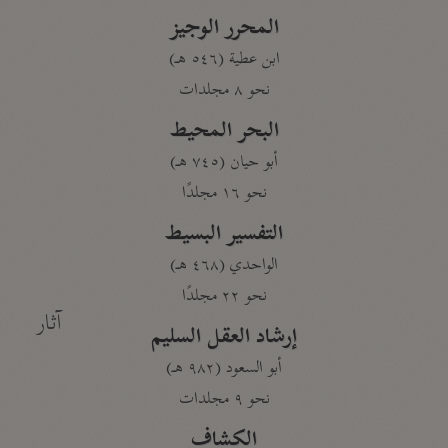
المحرر الوجيز
ابن عطية (٥٤٦ هـ)
نحو ٨ مجلدات
البحر المحيط
أبو حيان (٧٤٥ هـ)
نحو ١٦ مجلدًا
التفسير البسيط
الواحدي (٤٦٨ هـ)
نحو ٢٢ مجلدًا
آثار
إرشاد العقل السليم
أبو السعود (٩٨٢ هـ)
نحو ٩ مجلدات
الكشاف