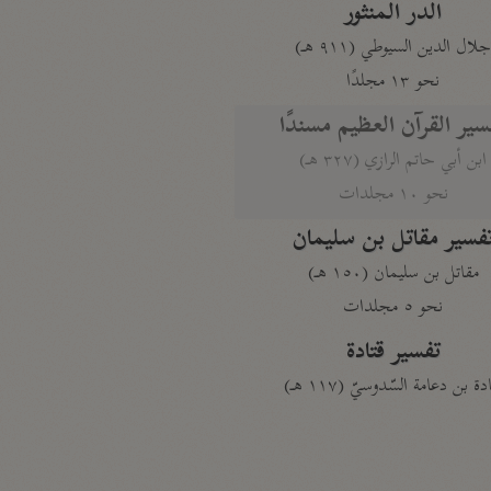
الدر المنثور
لال الدين السيوطي (٩١١ هـ)
نحو ١٣ مجلدًا
سير القرآن العظيم مسندًا
ابن أبي حاتم الرازي (٣٢٧ هـ)
نحو ١٠ مجلدات
فسير مقاتل بن سليمان
مقاتل بن سليمان (١٥٠ هـ)
نحو ٥ مجلدات
تفسير قتادة
دة بن دعامة السّدوسيّ (١١٧ هـ)