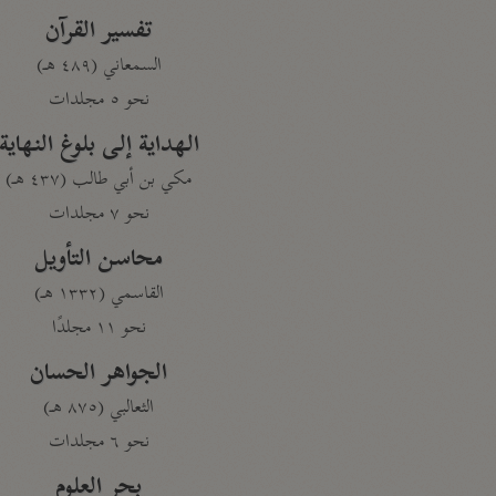
تفسير القرآن
السمعاني (٤٨٩ هـ)
نحو ٥ مجلدات
الهداية إلى بلوغ النهاية
مكي بن أبي طالب (٤٣٧ هـ)
نحو ٧ مجلدات
محاسن التأويل
القاسمي (١٣٣٢ هـ)
نحو ١١ مجلدًا
الجواهر الحسان
الثعالبي (٨٧٥ هـ)
نحو ٦ مجلدات
بحر العلوم