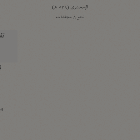
الزمخشري (٥٣٨ هـ)
ج
نحو ٨ مجلدات
تف
ت
قتا