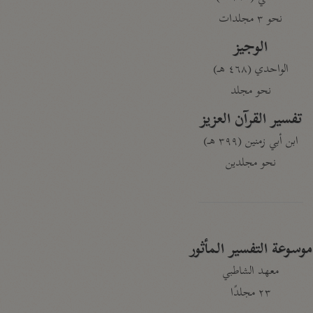
نحو ٣ مجلدات
الوجيز
الواحدي (٤٦٨ هـ)
نحو مجلد
تفسير القرآن العزيز
ابن أبي زمنين (٣٩٩ هـ)
نحو مجلدين
موسوعة التفسير المأثور
معهد الشاطبي
٢٣ مجلدًا