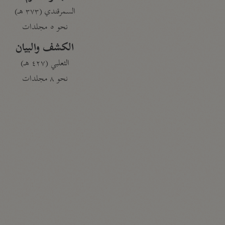
السمرقندي (٣٧٣ هـ)
نحو ٥ مجلدات
الكشف والبيان
الثعلبي (٤٢٧ هـ)
نحو ٨ مجلدات