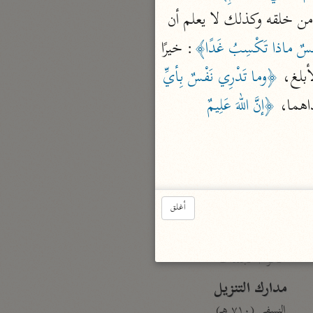
أو أنثى لا يعلم أحد وقت نزول الغيث إلا عند أمر الله به فإنه يعلم حينئذ الملك ومن شاءه من خلقه وكذلك لا يعلم أن 
ْسٌ ماذا تَكْسِبُ غَدًا﴾
: خيرًا 
بارة
تفسير الجلالين
أبلغ، 
﴿وما تَدْرِي نَفْسٌ بِأيِّ 
حلّي والسيوطي (٨٦٤، ٩١١ هـ)
هما، 
﴿إنَّ اللهَ عَلِيمٌ 
نحو مجلد
جامع البيان
الإيجي (٩٠٥ هـ)
نحو ٣ مجلدات
أغلق
أنوار التنزيل
البيضاوي (٦٨٥ هـ)
نحو ٣ مجلدات
مدارك التنزيل
النسفي (٧١٠ هـ)