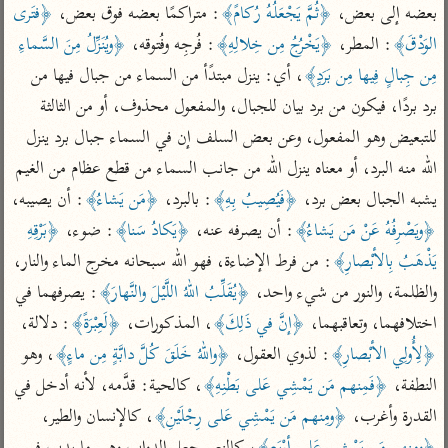
تفسير أبي السعود
بعضه إلى بعض، 
﴿ثُمَّ يَجْعَلُهُ رُكامً﴾
: متراكمًا بعضه فوق بعض، 
﴿فتَرى 
الدر المنثور
تفسير السمرقندي
الكشاف للزمخشري
الوَدْقَ﴾
: المطر، 
﴿يَخْرُجُ مِن خِلالِهِ﴾
: فُرجِه وفُتوقه، 
﴿ويُنَزِّلُ مِنَ السَّماءِ 
تفسير ابن أبي حاتم
تفسير الثعلبي
مِن جِبالٍ فِيها مِن بَرَدٍ﴾
، أي: ينزل مبتدًأ من السماء من جبال فيها من 
تفسير مقاتل
برد بردًا، فيكون من برد بيان للجبال، والمفعول محذوف، أو من الثالثة 
تفسير قتادة
للتبعيض وهو المفعول، وعن بعض السلف إن في السماء جبال برد ينزل 
الله منه البرد، أو معناه ينزل الله من جانب السماء من قطع عظام من الغيم 
يشبه الجبال بعض برد، 
﴿فَيُصِيبُ بِهِ﴾
: بالبرد، 
﴿مَن يَشاءُ﴾
: أن يصيبه، 
﴿ويَصْرِفُهُ عَنْ مَن يَشاءُ﴾
: أن يصرفه عنه، 
﴿يَكادُ سَنا﴾
: ضوء، 
﴿بَرْقِهِ 
اشترك لتصلك أخبار مشاريعنا
يَذْهَبُ بِالأبْصارِ﴾
: من فرط الإضاءة، فهو الله سبحانه مخرج الماء والنار، 
اشترك
والظلمة، والنور من شيء واحد، 
﴿يُقَلِّبُ اللهُ اللَّيْلَ والنَّهارَ﴾
: يصرفهما في 
اختلافهما، وتعاقبهما، 
﴿إنَّ في ذَلِكَ﴾
، المذكورات، 
﴿لَعِبْرَةً﴾
: دلالة، 
راسلنا
•
تليجرام
•
تويتر
﴿لِأُولِي الأبْصارِ﴾
: لذوي العقول، 
﴿واللهُ خَلَقَ كُلَّ دابَّةٍ مِن ماءٍ﴾
، وهو 
تعليمات
•
عن الباحث القرآني
النطفة، 
﴿فَمِنهم مَن يَمْشِي عَلى بَطْنِهِ﴾
، كالحية: قدَّمه، لأنه أدخل في 
القدرة وأغرب، 
﴿ومِنهم مَن يَمْشِي عَلى رِجْلَيْنِ﴾
، كالإنسان والطير، 
أندرويد
أيفون