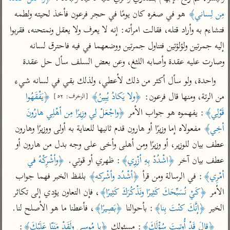
تفسير أبي السعود
الدر المنثور
تفسير السمرقندي
مِن لِساني﴾
 هو في صغره كان يومًا في حجر فرعون فأخذ لحيته ولطمه 
الكشاف للزمخشري
تفسير ابن أبي حاتم
تفسير الثعلبي
فتشاءم به وأراد قتله، فقالت امرأته: إنه لا يعرف ولا يعقل ونمتحنه، فقربوا 
تفسير مقاتل
إليه جمرتين ولؤلؤتين فتناول جمرتين ووضعهما في فيه فاحترق لسانه 
تفسير قتادة
وصارت عليه عقدة وأصابه اللثغ، وعن بعض السلف سأل حل عقدة
واحدة، ولو سأل أكثر من ذلك لأعطي، ولذلك بقي في لسانه شيء 
من الرتة، ومنها قال فرعون: 
﴿ولا يَكادُ يُبِينُ﴾
﴿يَفْقَهُوا 
[الزخرف: ٥٢]
قَوْلِي﴾
: يفهموه هو جواب الأمر 
﴿واجْعَلْ لِي وزِيرًا مِن أهْلِي هارُونَ 
أخِي﴾
 مفعولاه إما وزيرًا أو هارون قدم ثانيها للعناية به أولى ووزيرًا وهارون 
اشترك لتصلك أخبار مشاريعنا
عطف بيان للوزير، أو وزيرًا ومن أهلى وأخى على وجه بدل من هارون أو 
اشترك
عطف بيان آخر 
﴿اشْدُدْ بِهِ أزْرِي﴾
: ظهري أو قوتي. 
﴿وأشْرِكْهُ في 
أمْرِي﴾
: في الرسالة ومن قرأ 
﴿أشْدُد وأشْركه﴾
 بلفظ الخبر فهما جواب 
راسلنا
•
تليجرام
•
تويتر
الأمر 
﴿كَيْ نُسَبِّحَكَ كَثِيرًا ونَذْكُرَكَ كَثِيرًا﴾
، فإن التعاون يؤدي إلى تكاثر 
تعليمات
•
عن الباحث القرآني
الخير 
﴿إنَّكَ كنْتَ بِنا﴾
: بأحوالنا 
﴿بَصِيرًا﴾
، فأعطنا ما هو الأصلح لنا.
﴿قالَ قَدْ أُوتِيتَ سُؤْلَكَ﴾
: مسئولك 
﴿يا مُوسى ولَقَدْ مَنَنّا عَلَيْكَ﴾
: 
أندرويد
أيفون