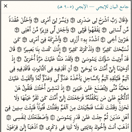
ساهم معنا في نشر القرآن والعلم الشرعي
✕
جامع البيان للإيجي — الإيجي (٩٠٥ هـ)
الباحث القرآني
﴿قَالَ رَبِّ ٱشۡرَحۡ لِی صَدۡرِی ۝٢٥ وَیَسِّرۡ لِیۤ أَمۡرِی ۝٢٦ وَٱحۡلُلۡ عُقۡدَةࣰ 
مِّن لِّسَانِی ۝٢٧ یَفۡقَهُوا۟ قَوۡلِی ۝٢٨ وَٱجۡعَل لِّی وَزِیرࣰا مِّنۡ أَهۡلِی ۝٢٩ 
بحث
تفسير
علوم
مصاحف
معاجم
هَـٰرُونَ أَخِی ۝٣٠ ٱشۡدُدۡ بِهِۦۤ أَزۡرِی ۝٣١ وَأَشۡرِكۡهُ فِیۤ أَمۡرِی ۝٣٢ كَیۡ 
نُسَبِّحَكَ كَثِیرࣰا ۝٣٣ وَنَذۡكُرَكَ كَثِیرًا ۝٣٤ إِنَّكَ كُنتَ بِنَا بَصِیرࣰا ۝٣٥ قَالَ 
قَدۡ أُوتِیتَ سُؤۡلَكَ یَـٰمُوسَىٰ ۝٣٦ وَلَقَدۡ مَنَنَّا عَلَیۡكَ مَرَّةً أُخۡرَىٰۤ ۝٣٧ إِذۡ 
Type 2 or more characters for results.
أَوۡحَیۡنَاۤ إِلَىٰۤ أُمِّكَ مَا یُوحَىٰۤ ۝٣٨ أَنِ ٱقۡذِفِیهِ فِی ٱلتَّابُوتِ فَٱقۡذِفِیهِ فِی 
Type 1 or more
أمّهات
عامّة
معاصرة
ٱلۡیَمِّ فَلۡیُلۡقِهِ ٱلۡیَمُّ بِٱلسَّاحِلِ یَأۡخُذۡهُ عَدُوࣱّ لِّی وَعَدُوࣱّ لَّهُۥۚ وَأَلۡقَیۡتُ عَلَیۡكَ 
characters for results.
تفسير الطبري
فتح البيان للقنوجي
الميسر
مَحَبَّةࣰ مِّنِّی وَلِتُصۡنَعَ عَلَىٰ عَیۡنِیۤ ۝٣٩ إِذۡ تَمۡشِیۤ أُخۡتُكَ فَتَقُولُ هَلۡ 
تفسير ابن كثير
فتح القدير للشوكاني
المختصر في
أَدُلُّكُمۡ عَلَىٰ مَن یَكۡفُلُهُۥۖ فَرَجَعۡنَـٰكَ إِلَىٰۤ أُمِّكَ كَیۡ تَقَرَّ عَیۡنُهَا وَلَا 
التفسير
تفسير القرطبي
تفسير ابن جزي
تَحۡزَنَۚ وَقَتَلۡتَ نَفۡسࣰا فَنَجَّیۡنَـٰكَ مِنَ ٱلۡغَمِّ وَفَتَنَّـٰكَ فُتُونࣰاۚ فَلَبِثۡتَ سِنِینَ فِیۤ 
تفسير السعدي
تفسير البغوي
أَهۡلِ مَدۡیَنَ ثُمَّ جِئۡتَ عَلَىٰ قَدَرࣲ یَـٰمُوسَىٰ ۝٤٠ وَٱصۡطَنَعۡتُكَ لِنَفۡسِی ۝٤١ 
أيسر التفاسير
موسوعات
ٱذۡهَبۡ أَنتَ وَأَخُوكَ بِـَٔایَـٰتِی وَلَا تَنِیَا فِی ذِكۡرِی ۝٤٢ ٱذۡهَبَاۤ إِلَىٰ فِرۡعَوۡنَ 
القرآن – تدبر وعمل