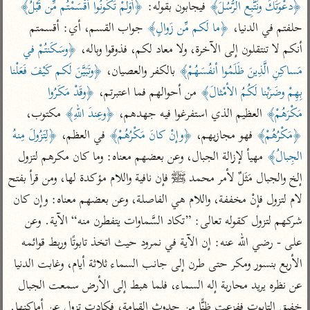
تفسير أبي السعود
﴿دعْوَتَكَ ونَتَّبِع الرُّسُلَ﴾
 فيجابون بقوله: 
﴿أوَلَمْ تَكُونُوا أقْسَمْتُم مِّن قَبْلُ﴾
الدر المنثور
تفسير السمرقندي
حلفتم في الدنيا، 
﴿ما لَكم مِّن زَوالٍ﴾
 جواب القسم، أي: أقسمتم 
الكشاف للزمخشري
تفسير ابن أبي حاتم
تفسير الثعلبي
أنكم لا تنتقلون إلى الآخرة، ولا معاد لكم، فذوقوا وباله، 
﴿وسَكَنتُمْ في 
تفسير مقاتل
مَساكِنِ الَّذِينَ ظَلَمُوا أنفُسَهُمْ﴾
 بالكفر والعصيان، 
﴿وتَبَيَّنَ لَكم كَيْفَ فَعَلْنا 
تفسير قتادة
بِهِمْ وضَرَبْنا لَكُمُ الأمْثالَ﴾
 من أحوالهم فما اعتبرتم، 
﴿وقَدْ مَكَرُوا 
مَكْرَهُمْ﴾
 العظيم الذي استفرغوا فيه جهدهم، 
﴿وعِندَ اللهِ﴾
 مكتوب، 
﴿مَكْرُهُمْ﴾
 فهو مجازيهم، 
﴿وإنْ كانَ مَكْرُهُمْ﴾
 في العظم، 
﴿لِتَزُولَ مِنهُ 
الجِبالُ﴾
 مهيأ لإزالة الجبال، وعن بعضهم معناه: وما كان مكرهم لتزول 
اشترك لتصلك أخبار مشاريعنا
إلخ والجبال مَثَلٌ لأمر محمد ﷺ فإن نافية واللام مؤكدة لها، ومن قرأ بفتح 
اشترك
لام لتزول فإنْ مخففة، واللام هي الفاصلة، وعن بعضهم معناه: وإن كان 
شركهم لتزول كقوله تعالى: ”تكاد السَّماوات يتفطرن منه“ الآية. وعن 
راسلنا
•
تليجرام
•
تويتر
على - رضي الله عنه: إن الآية في نمرود حيث اتخذ تابوتًا وربط قوائمه 
تعليمات
•
عن الباحث القرآني
الأربع بنسور ومكر حتى طرن إلى جانب السماء ثلاثة أيام، وغابت الدنيا 
عن نظره يريد محاربة إله السماء، فلما هبط إلى الأرض سمعت الجبال 
خفيق التابوت ففزعت ظنًّا من حدوث القيامة، فكادت تزول عن أماكنها.
أندرويد
أيفون