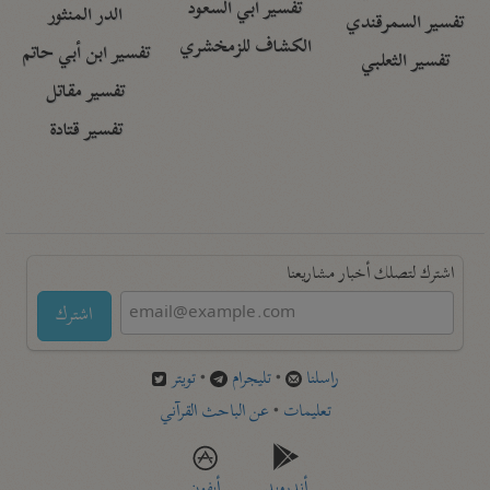
تفسير أبي السعود
الدر المنثور
تفسير السمرقندي
الكشاف للزمخشري
تفسير ابن أبي حاتم
تفسير الثعلبي
تفسير مقاتل
تفسير قتادة
اشترك لتصلك أخبار مشاريعنا
اشترك
راسلنا
•
تليجرام
•
تويتر
تعليمات
•
عن الباحث القرآني
أندرويد
أيفون