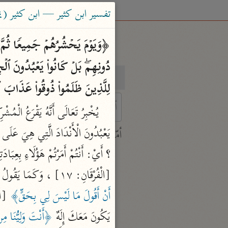
تفسير ابن كثير — ابن كثير (٧٧٤ هـ)
بحث
تفسير
لِلَّذِینَ ظَلَمُوا۟ ذُوقُوا۟ عَذَابَ ٱلنّ
 characters for results.
يَعْبُدُونَ الْأَنْدَادَ الَّتِي هِيَ عَلَى صُ
أمّهات
جامع البيان
؟ أَيْ: أَنْتُمْ أَمَرْتُمْ هَؤُلَاءِ بِعِبَا
ابن جرير الطبري (٣١٠ هـ)
[الْفُرْقَانِ: ١٧] ، وَكَمَا يَقُولُ لِعِيسَى: 
نحو ٢٨ مجلدًا
أَنْ أَقُولَ مَا لَيْسَ لِي بِحَقٍّ﴾
 [الْمَائِدَة
تفسير القرآن العظيم
يَكُونَ مَعَكَ إِلَهٌ 
﴿أَنْتَ وَلِيُّنَا م
ابن كثير (٧٧٤ هـ)