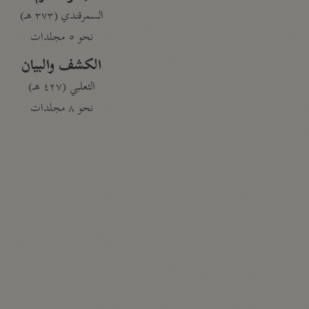
السمرقندي (٣٧٣ هـ)
نحو ٥ مجلدات
الكشف والبيان
الثعلبي (٤٢٧ هـ)
نحو ٨ مجلدات