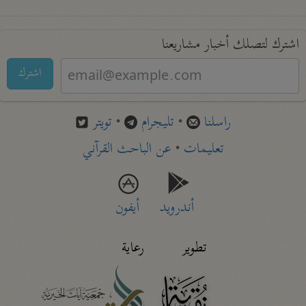
اشترك لتصلك أخبار مشاريعنا
اشترك
راسلنا
•
تليجرام
•
تويتر
تعليمات
•
عن الباحث القرآني
أندرويد
أيفون
تطوير
رعاية