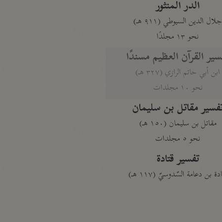
الدر المنثور
لال الدين السيوطي (٩١١ هـ)
نحو ١٣ مجلدًا
سير القرآن العظيم مسندًا
ابن أبي حاتم الرازي (٣٢٧ هـ)
نحو ١٠ مجلدات
فسير مقاتل بن سليمان
مقاتل بن سليمان (١٥٠ هـ)
نحو ٥ مجلدات
تفسير قتادة
دة بن دعامة السّدوسيّ (١١٧ هـ)