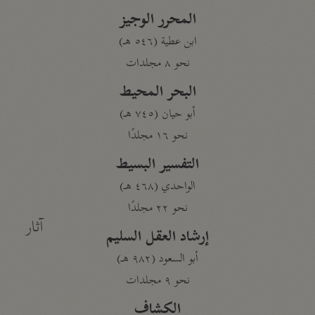
المحرر الوجيز
ابن عطية (٥٤٦ هـ)
نحو ٨ مجلدات
البحر المحيط
أبو حيان (٧٤٥ هـ)
نحو ١٦ مجلدًا
التفسير البسيط
الواحدي (٤٦٨ هـ)
نحو ٢٢ مجلدًا
آثار
إرشاد العقل السليم
أبو السعود (٩٨٢ هـ)
نحو ٩ مجلدات
الكشاف