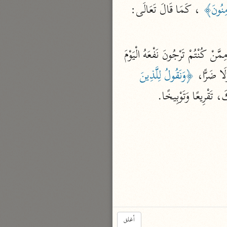
مِنُونَ﴾
 ، كَمَا قَالَ تَعَالَى: 
نحو مجلد
تيسير الكريم الرحمن
السعدي (١٣٧٦ هـ)
 أَيْ: لَا يَقَعُ لَكُمْ نَفْعٌ مِمَّنْ كُنْتُمْ تَرْجُونَ نَفْعَهُ الْيَوْمَ 
نحو ٤ مجلدات
َلَا ضَرًّا، 
﴿وَنَقُولُ لِلَّذِينَ 
أيسر التفاسير
، تَقْرِيعًا وَتَوْبِيخًا.
أبو بكر الجزائري (١٤٣٩ هـ)
نحو ٣ مجلدات
القرآن – تدبّر وعمل
شركة الخبرات الذكية
نحو ٣ مجلدات
تفسير القرآن الكريم
ابن عثيمين (١٤٢١ هـ)
نحو ١٥ مجلدًا
أغلق