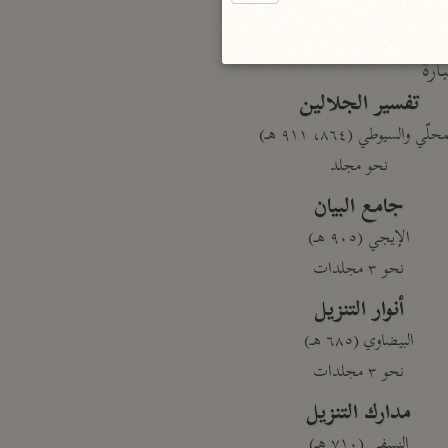
بارة
تفسير الجلالين
حلّي والسيوطي (٨٦٤، ٩١١ هـ)
نحو مجلد
جامع البيان
الإيجي (٩٠٥ هـ)
نحو ٣ مجلدات
أنوار التنزيل
البيضاوي (٦٨٥ هـ)
نحو ٣ مجلدات
مدارك التنزيل
النسفي (٧١٠ هـ)