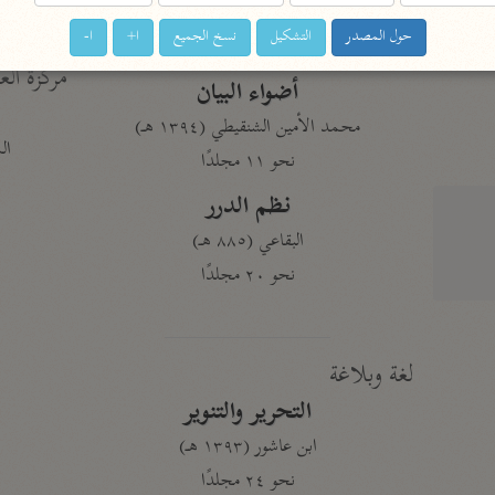
حول المصدر
التشكيل
نسخ الجميع
ا+
ا-
أخرى
مركَّزة الع
أضواء البيان
محمد الأمين الشنقيطي (١٣٩٤ هـ)
الم
نحو ١١ مجلدًا
نظم الدرر
البقاعي (٨٨٥ هـ)
نحو ٢٠ مجلدًا
لغة وبلاغة
التحرير والتنوير
ابن عاشور (١٣٩٣ هـ)
نحو ٢٤ مجلدًا