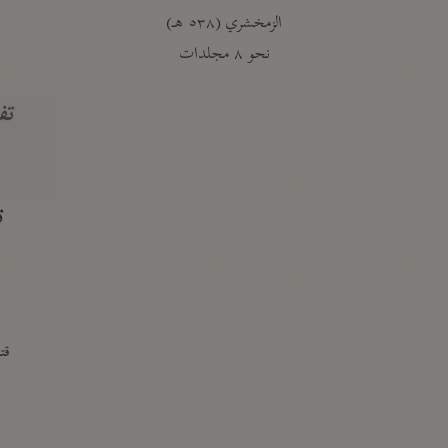
الزمخشري (٥٣٨ هـ)
ج
نحو ٨ مجلدات
تف
ت
قتا