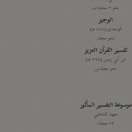
نحو ٣ مجلدات
الوجيز
الواحدي (٤٦٨ هـ)
نحو مجلد
تفسير القرآن العزيز
ابن أبي زمنين (٣٩٩ هـ)
نحو مجلدين
موسوعة التفسير المأثور
معهد الشاطبي
٢٣ مجلدًا