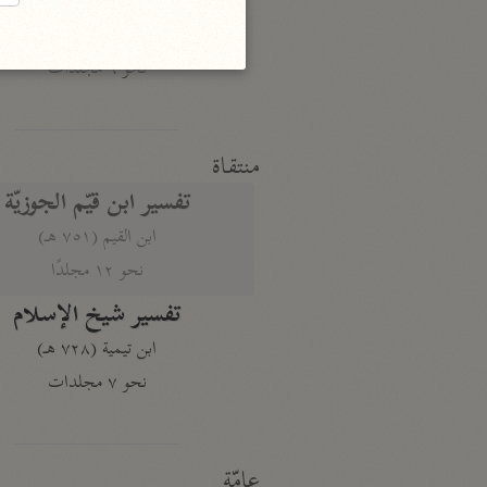
النكت والعيون
الماوردي (٤٥٠ هـ)
نحو ٦ مجلدات
منتقاة
تفسير ابن قيّم الجوزيّة
ابن القيم (٧٥١ هـ)
نحو ١٢ مجلدًا
تفسير شيخ الإسلام
ابن تيمية (٧٢٨ هـ)
نحو ٧ مجلدات
عامّة