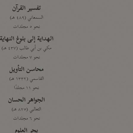
تفسير القرآن
السمعاني (٤٨٩ هـ)
نحو ٥ مجلدات
الهداية إلى بلوغ النهاية
مكي بن أبي طالب (٤٣٧ هـ)
نحو ٧ مجلدات
محاسن التأويل
القاسمي (١٣٣٢ هـ)
نحو ١١ مجلدًا
الجواهر الحسان
الثعالبي (٨٧٥ هـ)
نحو ٦ مجلدات
بحر العلوم