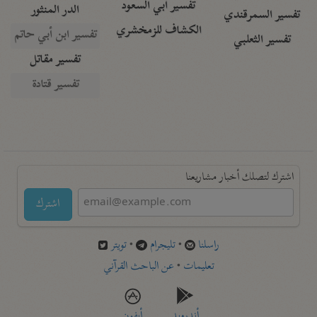
تفسير أبي السعود
الدر المنثور
تفسير السمرقندي
الكشاف للزمخشري
تفسير ابن أبي حاتم
تفسير الثعلبي
تفسير مقاتل
تفسير قتادة
اشترك لتصلك أخبار مشاريعنا
اشترك
راسلنا
•
تليجرام
•
تويتر
تعليمات
•
عن الباحث القرآني
أندرويد
أيفون