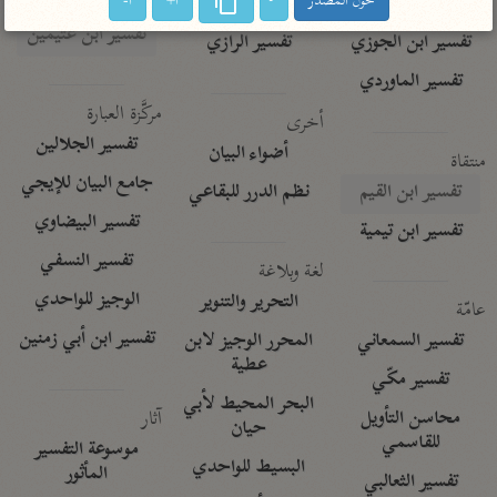
حول المصدر
ا+
ا-
تفسير الآلوسي
جمع الأقوال
تفسير ابن عثيمين
تفسير ابن الجوزي
تفسير الرازي
تفسير الماوردي
مركَّزة العبارة
أخرى
تفسير الجلالين
أضواء البيان
منتقاة
جامع البيان للإيجي
تفسير ابن القيم
نظم الدرر للبقاعي
تفسير البيضاوي
تفسير ابن تيمية
تفسير النسفي
لغة وبلاغة
الوجيز للواحدي
التحرير والتنوير
عامّة
تفسير ابن أبي زمنين
تفسير السمعاني
المحرر الوجيز لابن
عطية
تفسير مكّي
البحر المحيط لأبي
آثار
محاسن التأويل
حيان
للقاسمي
موسوعة التفسير
البسيط للواحدي
المأثور
تفسير الثعالبي