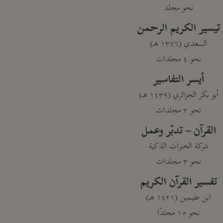
نحو مجلد
تيسير الكريم الرحمن
السعدي (١٣٧٦ هـ)
نحو ٤ مجلدات
أيسر التفاسير
أبو بكر الجزائري (١٤٣٩ هـ)
نحو ٣ مجلدات
القرآن – تدبّر وعمل
شركة الخبرات الذكية
نحو ٣ مجلدات
تفسير القرآن الكريم
ابن عثيمين (١٤٢١ هـ)
نحو ١٥ مجلدًا