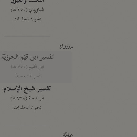
النكت والعيون
الماوردي (٤٥٠ هـ)
نحو ٦ مجلدات
منتقاة
تفسير ابن قيّم الجوزيّة
ابن القيم (٧٥١ هـ)
نحو ١٢ مجلدًا
تفسير شيخ الإسلام
ابن تيمية (٧٢٨ هـ)
نحو ٧ مجلدات
عامّة