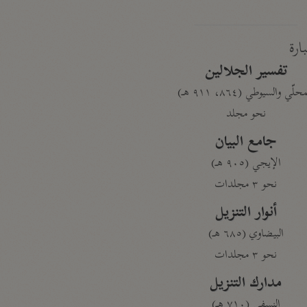
بارة
تفسير الجلالين
حلّي والسيوطي (٨٦٤، ٩١١ هـ)
نحو مجلد
جامع البيان
الإيجي (٩٠٥ هـ)
نحو ٣ مجلدات
أنوار التنزيل
البيضاوي (٦٨٥ هـ)
نحو ٣ مجلدات
مدارك التنزيل
النسفي (٧١٠ هـ)