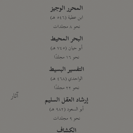
المحرر الوجيز
ابن عطية (٥٤٦ هـ)
نحو ٨ مجلدات
البحر المحيط
أبو حيان (٧٤٥ هـ)
نحو ١٦ مجلدًا
التفسير البسيط
الواحدي (٤٦٨ هـ)
نحو ٢٢ مجلدًا
آثار
إرشاد العقل السليم
أبو السعود (٩٨٢ هـ)
نحو ٩ مجلدات
الكشاف