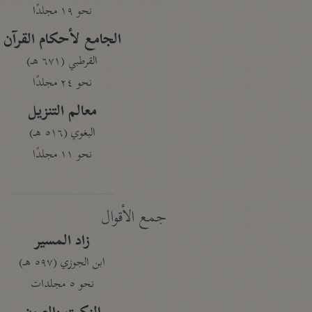
نحو ١٩ مجلدًا
الجامع لأحكام القرآن
القرطبي (٦٧١ هـ)
نحو ٢٤ مجلدًا
معالم التنزيل
البغوي (٥١٦ هـ)
نحو ١١ مجلدًا
جمع الأقوال
زاد المسير
ابن الجوزي (٥٩٧ هـ)
نحو ٥ مجلدات