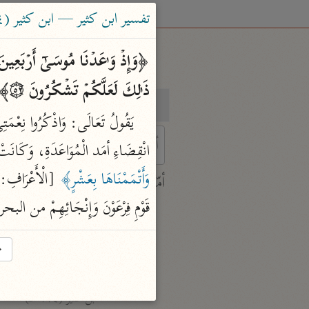
تفسير ابن كثير — ابن كثير (٧٧٤ هـ)
ذَ ٰ⁠لِكَ لَعَلَّكُمۡ تَشۡكُرُونَ ۝٥٢﴾ 
بحث
تفسير
انْقِضَاءِ أمَد الْمُوَاعَدَةِ، وَكَانَتْ 
 characters for results.
وَأَتْمَمْنَاهَا بِعَشْرٍ﴾
أمّهات
جامع البيان
قَوْمِ فِرْعَوْنَ وَإِنْجَائِهِمْ من البح
ابن جرير الطبري (٣١٠ هـ)
نحو ٢٨ مجلدًا
→
تفسير القرآن العظيم
ابن كثير (٧٧٤ هـ)