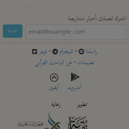
اشترك لتصلك أخبار مشاريعنا
اشترك
راسلنا
•
تليجرام
•
تويتر
تعليمات
•
عن الباحث القرآني
أندرويد
أيفون
تطوير
رعاية