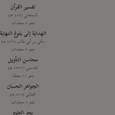
تفسير القرآن
السمعاني (٤٨٩ هـ)
نحو ٥ مجلدات
الهداية إلى بلوغ النهاية
مكي بن أبي طالب (٤٣٧ هـ)
نحو ٧ مجلدات
محاسن التأويل
القاسمي (١٣٣٢ هـ)
نحو ١١ مجلدًا
الجواهر الحسان
الثعالبي (٨٧٥ هـ)
نحو ٦ مجلدات
بحر العلوم