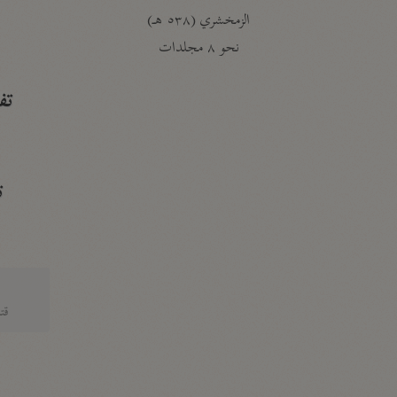
الزمخشري (٥٣٨ هـ)
ج
نحو ٨ مجلدات
تف
ت
قتا