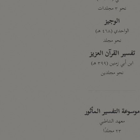
نحو ٣ مجلدات
الوجيز
الواحدي (٤٦٨ هـ)
نحو مجلد
تفسير القرآن العزيز
ابن أبي زمنين (٣٩٩ هـ)
نحو مجلدين
موسوعة التفسير المأثور
معهد الشاطبي
٢٣ مجلدًا