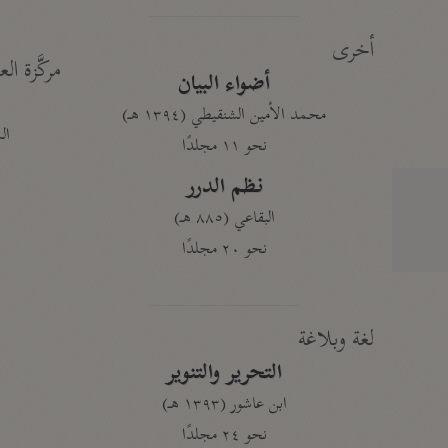
أخرى
مركَّزة الع
أضواء البيان
محمد الأمين الشنقيطي (١٣٩٤ هـ)
الم
نحو ١١ مجلدًا
نظم الدرر
البقاعي (٨٨٥ هـ)
نحو ٢٠ مجلدًا
لغة وبلاغة
التحرير والتنوير
ابن عاشور (١٣٩٣ هـ)
نحو ٢٤ مجلدًا