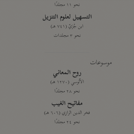
نحو ١١ مجلدًا
التسهيل لعلوم التنزيل
ابن جُزَيّ (٧٤١ هـ)
نحو ٣ مجلدات
موسوعات
روح المعاني
الآلوسي (١٢٧٠ هـ)
نحو ٢٨ مجلدًا
مفاتيح الغيب
فخر الدين الرازي (٦٠٦ هـ)
نحو ٢٤ مجلدًا