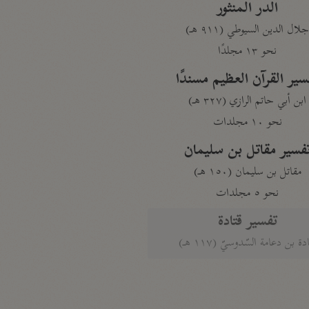
الدر المنثور
لال الدين السيوطي (٩١١ هـ)
نحو ١٣ مجلدًا
سير القرآن العظيم مسندًا
ابن أبي حاتم الرازي (٣٢٧ هـ)
نحو ١٠ مجلدات
فسير مقاتل بن سليمان
مقاتل بن سليمان (١٥٠ هـ)
نحو ٥ مجلدات
تفسير قتادة
دة بن دعامة السّدوسيّ (١١٧ هـ)