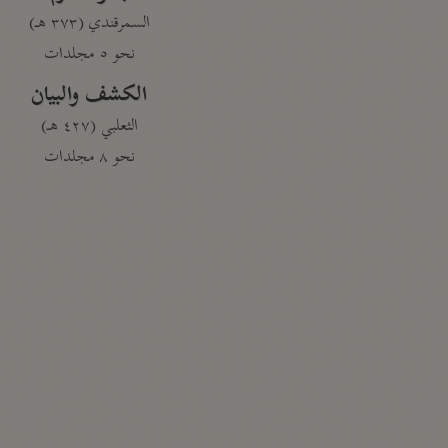
السمرقندي (٣٧٣ هـ)
نحو ٥ مجلدات
الكشف والبيان
الثعلبي (٤٢٧ هـ)
نحو ٨ مجلدات