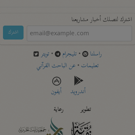
اشترك لتصلك أخبار مشاريعنا
اشترك
راسلنا
•
تليجرام
•
تويتر
تعليمات
•
عن الباحث القرآني
أندرويد
أيفون
تطوير
رعاية