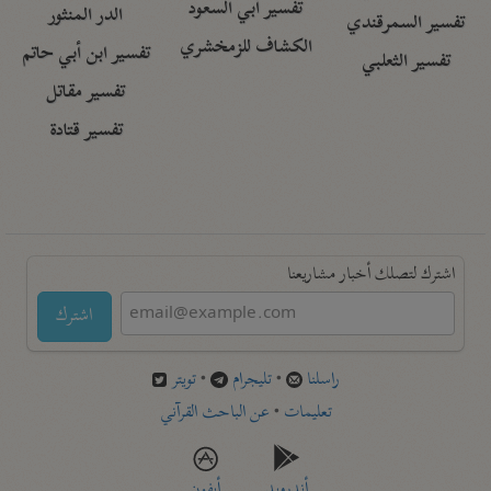
تفسير أبي السعود
الدر المنثور
تفسير السمرقندي
الكشاف للزمخشري
تفسير ابن أبي حاتم
تفسير الثعلبي
تفسير مقاتل
تفسير قتادة
اشترك لتصلك أخبار مشاريعنا
اشترك
راسلنا
•
تليجرام
•
تويتر
تعليمات
•
عن الباحث القرآني
أندرويد
أيفون