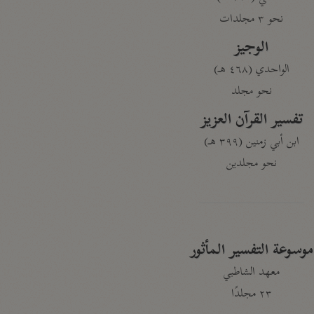
نحو ٣ مجلدات
الوجيز
الواحدي (٤٦٨ هـ)
نحو مجلد
تفسير القرآن العزيز
ابن أبي زمنين (٣٩٩ هـ)
نحو مجلدين
موسوعة التفسير المأثور
معهد الشاطبي
٢٣ مجلدًا