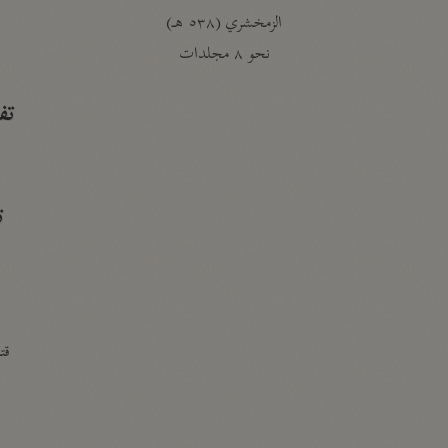
الزمخشري (٥٣٨ هـ)
ج
نحو ٨ مجلدات
تف
ت
قتا