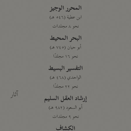
المحرر الوجيز
ابن عطية (٥٤٦ هـ)
نحو ٨ مجلدات
البحر المحيط
أبو حيان (٧٤٥ هـ)
نحو ١٦ مجلدًا
التفسير البسيط
الواحدي (٤٦٨ هـ)
نحو ٢٢ مجلدًا
آثار
إرشاد العقل السليم
أبو السعود (٩٨٢ هـ)
نحو ٩ مجلدات
الكشاف