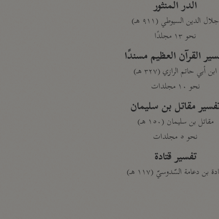
الدر المنثور
لال الدين السيوطي (٩١١ هـ)
نحو ١٣ مجلدًا
سير القرآن العظيم مسندًا
ابن أبي حاتم الرازي (٣٢٧ هـ)
نحو ١٠ مجلدات
فسير مقاتل بن سليمان
مقاتل بن سليمان (١٥٠ هـ)
نحو ٥ مجلدات
تفسير قتادة
دة بن دعامة السّدوسيّ (١١٧ هـ)