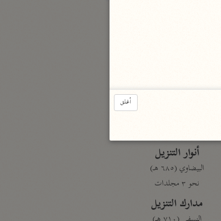
بارة
تفسير الجلالين
حلّي والسيوطي (٨٦٤، ٩١١ هـ)
نحو مجلد
جامع البيان
أغلق
الإيجي (٩٠٥ هـ)
نحو ٣ مجلدات
أنوار التنزيل
البيضاوي (٦٨٥ هـ)
نحو ٣ مجلدات
مدارك التنزيل
النسفي (٧١٠ هـ)