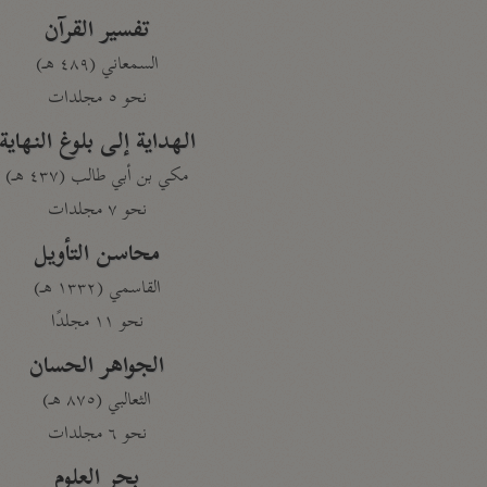
تفسير القرآن
السمعاني (٤٨٩ هـ)
نحو ٥ مجلدات
الهداية إلى بلوغ النهاية
مكي بن أبي طالب (٤٣٧ هـ)
نحو ٧ مجلدات
محاسن التأويل
القاسمي (١٣٣٢ هـ)
نحو ١١ مجلدًا
الجواهر الحسان
الثعالبي (٨٧٥ هـ)
نحو ٦ مجلدات
بحر العلوم