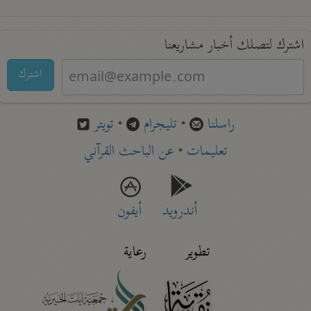
اشترك لتصلك أخبار مشاريعنا
اشترك
راسلنا
•
تليجرام
•
تويتر
تعليمات
•
عن الباحث القرآني
أندرويد
أيفون
تطوير
رعاية