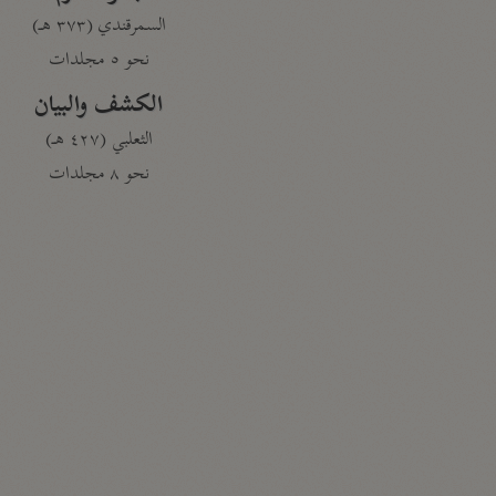
السمرقندي (٣٧٣ هـ)
نحو ٥ مجلدات
الكشف والبيان
الثعلبي (٤٢٧ هـ)
نحو ٨ مجلدات