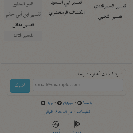
تفسير أبي السعود
الدر المنثور
تفسير السمرقندي
الكشاف للزمخشري
تفسير ابن أبي حاتم
تفسير الثعلبي
تفسير مقاتل
تفسير قتادة
اشترك لتصلك أخبار مشاريعنا
اشترك
راسلنا
•
تليجرام
•
تويتر
تعليمات
•
عن الباحث القرآني
أندرويد
أيفون