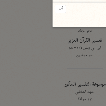
نحو ٣ مجلدات
أغلق
الوجيز
الواحدي (٤٦٨ هـ)
نحو مجلد
تفسير القرآن العزيز
ابن أبي زمنين (٣٩٩ هـ)
نحو مجلدين
موسوعة التفسير المأثور
معهد الشاطبي
٢٣ مجلدًا