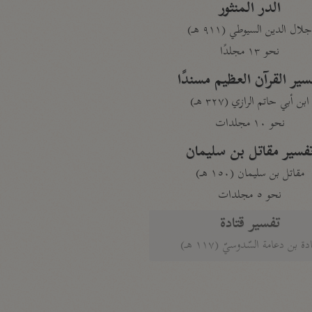
الدر المنثور
لال الدين السيوطي (٩١١ هـ)
نحو ١٣ مجلدًا
سير القرآن العظيم مسندًا
ابن أبي حاتم الرازي (٣٢٧ هـ)
نحو ١٠ مجلدات
فسير مقاتل بن سليمان
مقاتل بن سليمان (١٥٠ هـ)
نحو ٥ مجلدات
تفسير قتادة
دة بن دعامة السّدوسيّ (١١٧ هـ)