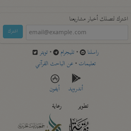
اشترك لتصلك أخبار مشاريعنا
اشترك
راسلنا
•
تليجرام
•
تويتر
تعليمات
•
عن الباحث القرآني
أندرويد
أيفون
تطوير
رعاية