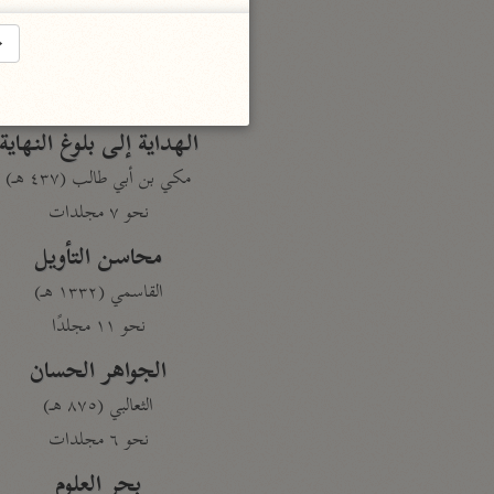
تفسير القرآن
→
السمعاني (٤٨٩ هـ)
نحو ٥ مجلدات
الهداية إلى بلوغ النهاية
مكي بن أبي طالب (٤٣٧ هـ)
نحو ٧ مجلدات
محاسن التأويل
القاسمي (١٣٣٢ هـ)
نحو ١١ مجلدًا
الجواهر الحسان
الثعالبي (٨٧٥ هـ)
نحو ٦ مجلدات
بحر العلوم