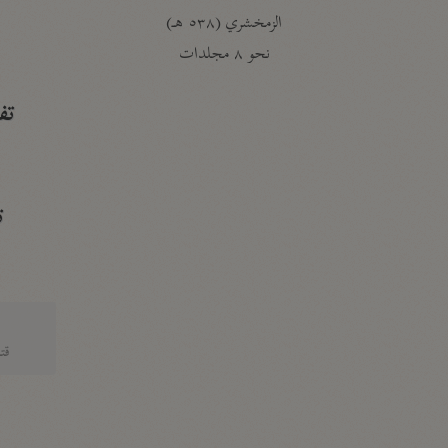
الزمخشري (٥٣٨ هـ)
ج
نحو ٨ مجلدات
تف
ت
قتا