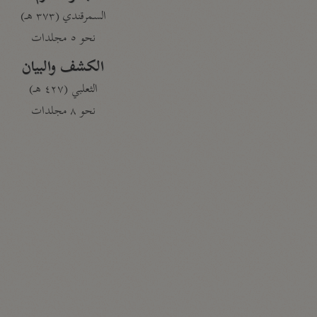
السمرقندي (٣٧٣ هـ)
نحو ٥ مجلدات
الكشف والبيان
الثعلبي (٤٢٧ هـ)
نحو ٨ مجلدات