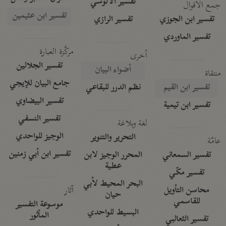
تفسير الآلوسي
جمع الأقوال
تفسير ابن عثيمين
تفسير ابن الجوزي
تفسير الرازي
تفسير الماوردي
مركَّزة العبارة
أخرى
تفسير الجلالين
أضواء البيان
منتقاة
جامع البيان للإيجي
تفسير ابن القيم
نظم الدرر للبقاعي
تفسير البيضاوي
تفسير ابن تيمية
تفسير النسفي
لغة وبلاغة
الوجيز للواحدي
التحرير والتنوير
عامّة
تفسير ابن أبي زمنين
تفسير السمعاني
المحرر الوجيز لابن
عطية
تفسير مكّي
البحر المحيط لأبي
آثار
محاسن التأويل
حيان
للقاسمي
موسوعة التفسير
البسيط للواحدي
المأثور
تفسير الثعالبي