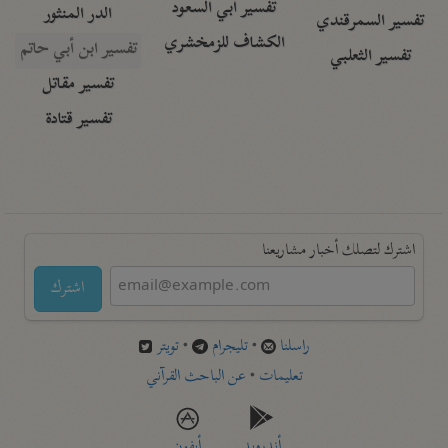
تفسير أبي السعود
الدر المنثور
تفسير السمرقندي
الكشاف للزمخشري
تفسير ابن أبي حاتم
تفسير الثعلبي
تفسير مقاتل
تفسير قتادة
اشترك لتصلك أخبار مشاريعنا
اشترك
راسلنا
•
تليجرام
•
تويتر
تعليمات
•
عن الباحث القرآني
أندرويد
أيفون