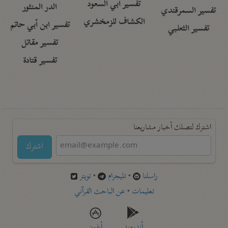
تفسير أبي السعود
الدر المنثور
تفسير السمرقندي
الكشاف للزمخشري
تفسير ابن أبي حاتم
تفسير الثعلبي
تفسير مقاتل
تفسير قتادة
اشترك لتصلك أخبار مشاريعنا
اشترك
راسلنا
•
تليجرام
•
تويتر
تعليمات
•
عن الباحث القرآني
أندرويد
أيفون