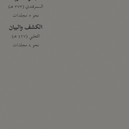
السمرقندي (٣٧٣ هـ)
نحو ٥ مجلدات
الكشف والبيان
الثعلبي (٤٢٧ هـ)
نحو ٨ مجلدات