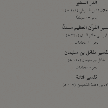
الدر المنثور
لال الدين السيوطي (٩١١ هـ)
نحو ١٣ مجلدًا
سير القرآن العظيم مسندًا
ابن أبي حاتم الرازي (٣٢٧ هـ)
نحو ١٠ مجلدات
فسير مقاتل بن سليمان
مقاتل بن سليمان (١٥٠ هـ)
نحو ٥ مجلدات
تفسير قتادة
دة بن دعامة السّدوسيّ (١١٧ هـ)