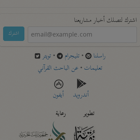
اشترك لتصلك أخبار مشاريعنا
اشترك
راسلنا
•
تليجرام
•
تويتر
تعليمات
•
عن الباحث القرآني
أندرويد
أيفون
تطوير
رعاية