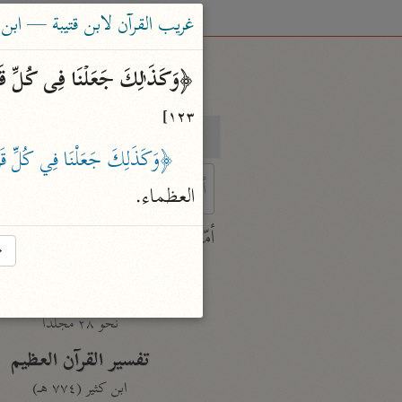
غريب القرآن لابن قتيبة — ابن قتيبة (
﴿وَكَذَ ٰ⁠لِكَ جَعَلۡنَا فِی كُلِّ قَرۡی
١٢٣]
بحث
تفسير
﴿وَكَذَلِكَ جَعَلْنَا فِي كُلِّ قَرْي
العظماء.
 characters for results.
أمّهات
→
جامع البيان
ابن جرير الطبري (٣١٠ هـ)
نحو ٢٨ مجلدًا
تفسير القرآن العظيم
ابن كثير (٧٧٤ هـ)