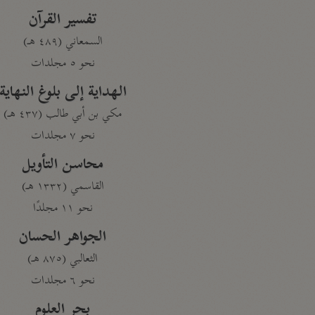
تفسير القرآن
السمعاني (٤٨٩ هـ)
نحو ٥ مجلدات
الهداية إلى بلوغ النهاية
مكي بن أبي طالب (٤٣٧ هـ)
نحو ٧ مجلدات
محاسن التأويل
القاسمي (١٣٣٢ هـ)
نحو ١١ مجلدًا
الجواهر الحسان
الثعالبي (٨٧٥ هـ)
نحو ٦ مجلدات
بحر العلوم