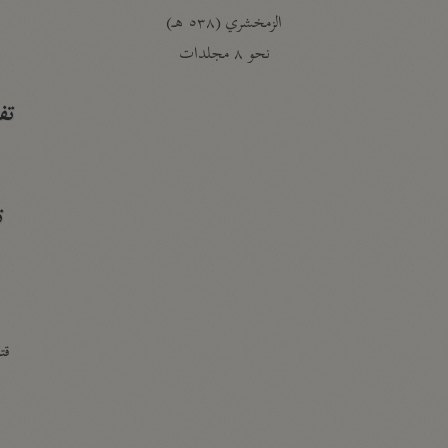
الزمخشري (٥٣٨ هـ)
ج
نحو ٨ مجلدات
تف
ت
قتا