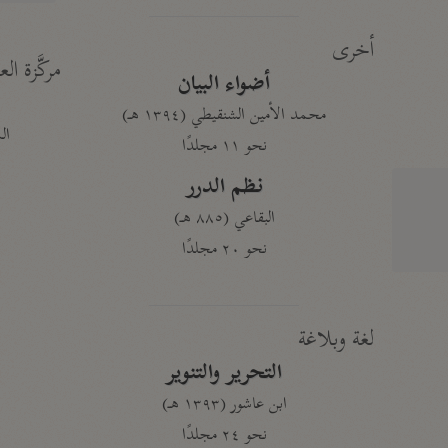
أخرى
مركَّزة الع
أضواء البيان
محمد الأمين الشنقيطي (١٣٩٤ هـ)
الم
نحو ١١ مجلدًا
نظم الدرر
البقاعي (٨٨٥ هـ)
نحو ٢٠ مجلدًا
لغة وبلاغة
التحرير والتنوير
ابن عاشور (١٣٩٣ هـ)
نحو ٢٤ مجلدًا