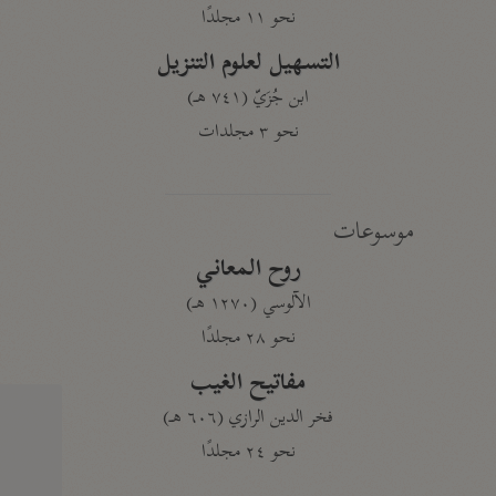
نحو ١١ مجلدًا
التسهيل لعلوم التنزيل
ابن جُزَيّ (٧٤١ هـ)
نحو ٣ مجلدات
موسوعات
روح المعاني
الآلوسي (١٢٧٠ هـ)
نحو ٢٨ مجلدًا
مفاتيح الغيب
فخر الدين الرازي (٦٠٦ هـ)
نحو ٢٤ مجلدًا