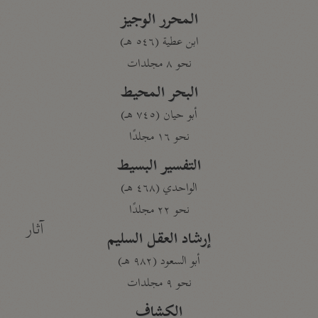
المحرر الوجيز
ابن عطية (٥٤٦ هـ)
نحو ٨ مجلدات
البحر المحيط
أبو حيان (٧٤٥ هـ)
نحو ١٦ مجلدًا
التفسير البسيط
الواحدي (٤٦٨ هـ)
نحو ٢٢ مجلدًا
آثار
إرشاد العقل السليم
أبو السعود (٩٨٢ هـ)
نحو ٩ مجلدات
الكشاف