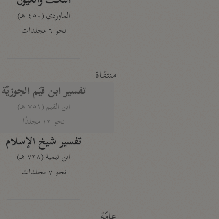
النكت والعيون
الماوردي (٤٥٠ هـ)
نحو ٦ مجلدات
منتقاة
تفسير ابن قيّم الجوزيّة
ابن القيم (٧٥١ هـ)
نحو ١٢ مجلدًا
تفسير شيخ الإسلام
ابن تيمية (٧٢٨ هـ)
نحو ٧ مجلدات
عامّة