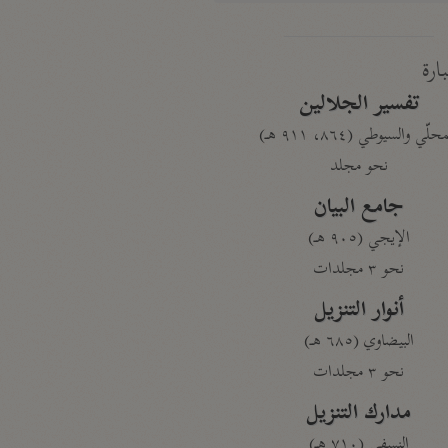
بارة
تفسير الجلالين
حلّي والسيوطي (٨٦٤، ٩١١ هـ)
نحو مجلد
جامع البيان
الإيجي (٩٠٥ هـ)
نحو ٣ مجلدات
أنوار التنزيل
البيضاوي (٦٨٥ هـ)
نحو ٣ مجلدات
مدارك التنزيل
النسفي (٧١٠ هـ)