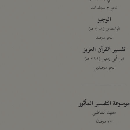
نحو ٣ مجلدات
الوجيز
الواحدي (٤٦٨ هـ)
نحو مجلد
تفسير القرآن العزيز
ابن أبي زمنين (٣٩٩ هـ)
نحو مجلدين
موسوعة التفسير المأثور
معهد الشاطبي
٢٣ مجلدًا