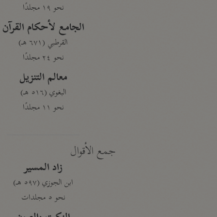
نحو ١٩ مجلدًا
الجامع لأحكام القرآن
القرطبي (٦٧١ هـ)
نحو ٢٤ مجلدًا
معالم التنزيل
البغوي (٥١٦ هـ)
نحو ١١ مجلدًا
جمع الأقوال
زاد المسير
ابن الجوزي (٥٩٧ هـ)
نحو ٥ مجلدات