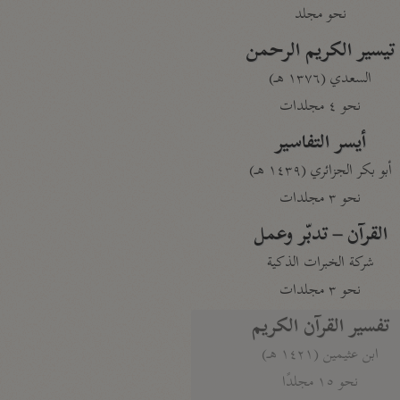
نحو مجلد
تيسير الكريم الرحمن
السعدي (١٣٧٦ هـ)
نحو ٤ مجلدات
أيسر التفاسير
أبو بكر الجزائري (١٤٣٩ هـ)
نحو ٣ مجلدات
القرآن – تدبّر وعمل
شركة الخبرات الذكية
نحو ٣ مجلدات
تفسير القرآن الكريم
ابن عثيمين (١٤٢١ هـ)
نحو ١٥ مجلدًا