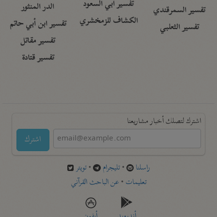
تفسير أبي السعود
الدر المنثور
تفسير السمرقندي
الكشاف للزمخشري
تفسير ابن أبي حاتم
تفسير الثعلبي
تفسير مقاتل
تفسير قتادة
اشترك لتصلك أخبار مشاريعنا
اشترك
راسلنا
•
تليجرام
•
تويتر
تعليمات
•
عن الباحث القرآني
أندرويد
أيفون