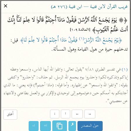
ساهم معنا في نشر القرآن والعلم الشرعي
✕
غريب القرآن لابن قتيبة — ابن قتيبة (٢٧٦ هـ)
الباحث القرآني
﴿۞ یَوۡمَ یَجۡمَعُ ٱللَّهُ ٱلرُّسُلَ فَیَقُولُ مَاذَاۤ أُجِبۡتُمۡۖ قَالُوا۟ لَا عِلۡمَ لَنَاۤۖ إِنَّكَ 
أَنتَ عَلَّـٰمُ ٱلۡغُیُوبِ﴾ 
[المائدة ١٠٩]
بحث
تفسير
علوم
مصاحف
معاجم
(١)
﴿يَوْمَ يَجْمَعُ اللَّهُ الرُّسُلَ
 فَيَقُولُ مَاذَا أُجِبْتُمْ قَالُوا لا عِلْمَ لَنَا﴾
 قيل: 
تدخلهم حيرة من هول القيامة وهول المسألة.

Type 2 or more characters for results.
(١)
 في تفسير الطبري ٧/٨١ "يقول تعالى: واتقوا الله أيها الناس، واسمعوا وعظه 
Type 1 or more
أمّهات
عامّة
معاصرة
إياكم وتذكيره لكم؛ واحذروا يوم يجمع الله الرسل. ثم حذف: "واحذروا" واكتفى 
characters for results.
تفسير الطبري
فتح البيان للقنوجي
الميسر
بقوله: "واتقوا الله واسمعوا" عن إظهاره. وأما قوله: (ماذا أجبتم؟) فإنه يعني: ما الذي 
تفسير ابن كثير
فتح القدير للشوكاني
المختصر في
أجابتكم به أممكم حين دعوتموهم إلى توحيدي والإقرار بي والعمل بطاعتي والانتهاء 
التفسير
عن معصيتي".
تفسير القرطبي
تفسير ابن جزي
تفسير السعدي
تفسير البغوي
→
←
↑
↓
أغلق
أيسر التفاسير
موسوعات
حول المصدر
ا+
ا-
القرآن – تدبر وعمل