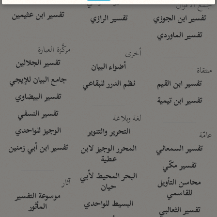
تفسير الآلوسي
جمع الأقوال
تفسير ابن عثيمين
تفسير ابن الجوزي
تفسير الرازي
تفسير الماوردي
مركَّزة العبارة
أخرى
تفسير الجلالين
أضواء البيان
منتقاة
جامع البيان للإيجي
تفسير ابن القيم
نظم الدرر للبقاعي
تفسير البيضاوي
تفسير ابن تيمية
تفسير النسفي
لغة وبلاغة
الوجيز للواحدي
التحرير والتنوير
عامّة
تفسير ابن أبي زمنين
تفسير السمعاني
المحرر الوجيز لابن
عطية
تفسير مكّي
البحر المحيط لأبي
آثار
محاسن التأويل
حيان
للقاسمي
موسوعة التفسير
البسيط للواحدي
المأثور
تفسير الثعالبي