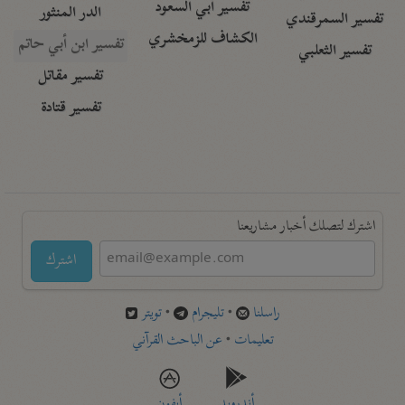
تفسير أبي السعود
الدر المنثور
تفسير السمرقندي
الكشاف للزمخشري
تفسير ابن أبي حاتم
تفسير الثعلبي
تفسير مقاتل
تفسير قتادة
اشترك لتصلك أخبار مشاريعنا
اشترك
راسلنا
•
تليجرام
•
تويتر
تعليمات
•
عن الباحث القرآني
أندرويد
أيفون