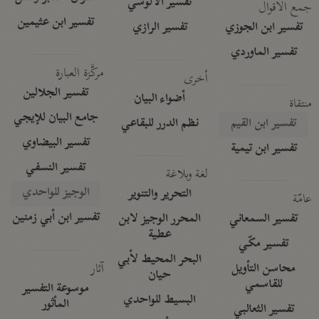
تفسير الآلوسي
جمع الأقوال
تفسير ابن عثيمين
تفسير ابن الجوزي
تفسير الرازي
تفسير الماوردي
مركَّزة العبارة
أخرى
تفسير الجلالين
أضواء البيان
منتقاة
جامع البيان للإيجي
تفسير ابن القيم
نظم الدرر للبقاعي
تفسير البيضاوي
تفسير ابن تيمية
تفسير النسفي
لغة وبلاغة
الوجيز للواحدي
التحرير والتنوير
عامّة
تفسير ابن أبي زمنين
تفسير السمعاني
المحرر الوجيز لابن
عطية
تفسير مكّي
البحر المحيط لأبي
آثار
محاسن التأويل
حيان
للقاسمي
موسوعة التفسير
البسيط للواحدي
المأثور
تفسير الثعالبي