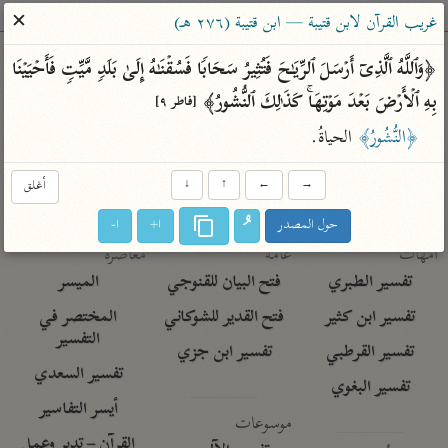
ساهم معنا في نشر القرآن والعلم الشرعي
✕
غريب القرآن لابن قتيبة — ابن قتيبة (٢٧٦ هـ)
الباحث القرآني
﴿وَٱللَّهُ ٱلَّذِیۤ أَرۡسَلَ ٱلرِّیَـٰحَ فَتُثِیرُ سَحَابࣰا فَسُقۡنَـٰهُ إِلَىٰ بَلَدࣲ مَّیِّتࣲ فَأَحۡیَیۡنَا 
بِهِ ٱلۡأَرۡضَ بَعۡدَ مَوۡتِهَاۚ كَذَ ٰ⁠لِكَ ٱلنُّشُورُ﴾ 
[فاطر ٩]
بحث
تفسير
علوم
مصاحف
معاجم
﴿النُّشُورُ﴾
 الحياةُ.
→
←
↑
↓
أغلق
Type 2 or more characters for results.
حول المصدر
ا+
ا-
Type 1 or more
أمّهات
عامّة
معاصرة
characters for results.
تفسير الطبري
فتح البيان للقنوجي
الميسر
تفسير ابن كثير
فتح القدير للشوكاني
المختصر في
التفسير
تفسير القرطبي
تفسير ابن جزي
تفسير السعدي
تفسير البغوي
أيسر التفاسير
موسوعات
القرآن – تدبر وعمل