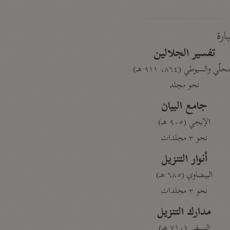
بارة
تفسير الجلالين
حلّي والسيوطي (٨٦٤، ٩١١ هـ)
نحو مجلد
جامع البيان
الإيجي (٩٠٥ هـ)
نحو ٣ مجلدات
أنوار التنزيل
البيضاوي (٦٨٥ هـ)
نحو ٣ مجلدات
مدارك التنزيل
النسفي (٧١٠ هـ)