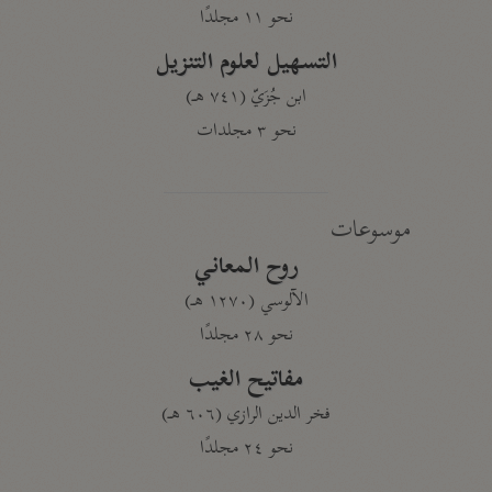
نحو ١١ مجلدًا
التسهيل لعلوم التنزيل
ابن جُزَيّ (٧٤١ هـ)
نحو ٣ مجلدات
موسوعات
روح المعاني
الآلوسي (١٢٧٠ هـ)
نحو ٢٨ مجلدًا
مفاتيح الغيب
فخر الدين الرازي (٦٠٦ هـ)
نحو ٢٤ مجلدًا