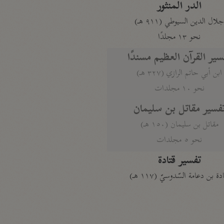
الدر المنثور
لال الدين السيوطي (٩١١ هـ)
نحو ١٣ مجلدًا
سير القرآن العظيم مسندًا
ابن أبي حاتم الرازي (٣٢٧ هـ)
نحو ١٠ مجلدات
فسير مقاتل بن سليمان
مقاتل بن سليمان (١٥٠ هـ)
نحو ٥ مجلدات
تفسير قتادة
دة بن دعامة السّدوسيّ (١١٧ هـ)