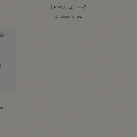
الزمخشري (٥٣٨ هـ)
ج
نحو ٨ مجلدات
تف
ت
قتا