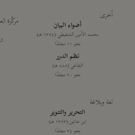
أخرى
مركَّزة الع
أضواء البيان
محمد الأمين الشنقيطي (١٣٩٤ هـ)
الم
نحو ١١ مجلدًا
نظم الدرر
البقاعي (٨٨٥ هـ)
نحو ٢٠ مجلدًا
لغة وبلاغة
التحرير والتنوير
ابن عاشور (١٣٩٣ هـ)
نحو ٢٤ مجلدًا