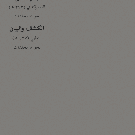
السمرقندي (٣٧٣ هـ)
نحو ٥ مجلدات
الكشف والبيان
الثعلبي (٤٢٧ هـ)
نحو ٨ مجلدات