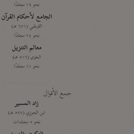
نحو ١٩ مجلدًا
الجامع لأحكام القرآن
القرطبي (٦٧١ هـ)
نحو ٢٤ مجلدًا
معالم التنزيل
البغوي (٥١٦ هـ)
نحو ١١ مجلدًا
جمع الأقوال
زاد المسير
ابن الجوزي (٥٩٧ هـ)
نحو ٥ مجلدات