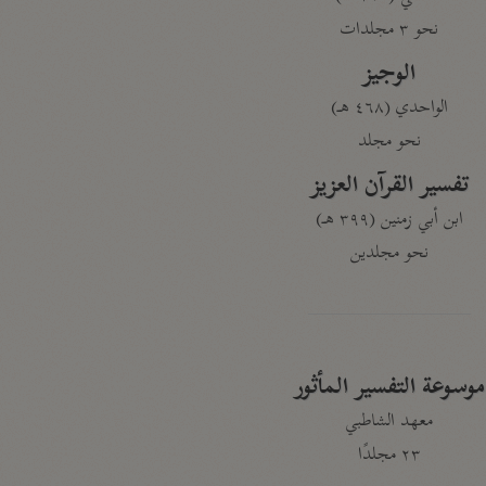
نحو ٣ مجلدات
الوجيز
الواحدي (٤٦٨ هـ)
نحو مجلد
تفسير القرآن العزيز
ابن أبي زمنين (٣٩٩ هـ)
نحو مجلدين
موسوعة التفسير المأثور
معهد الشاطبي
٢٣ مجلدًا