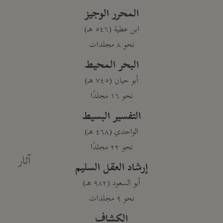
المحرر الوجيز
ابن عطية (٥٤٦ هـ)
نحو ٨ مجلدات
البحر المحيط
أبو حيان (٧٤٥ هـ)
نحو ١٦ مجلدًا
التفسير البسيط
الواحدي (٤٦٨ هـ)
نحو ٢٢ مجلدًا
آثار
إرشاد العقل السليم
أبو السعود (٩٨٢ هـ)
نحو ٩ مجلدات
الكشاف