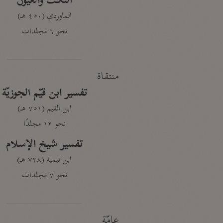
النكت والعيون
الماوردي (٤٥٠ هـ)
نحو ٦ مجلدات
منتقاة
تفسير ابن قيّم الجوزيّة
ابن القيم (٧٥١ هـ)
نحو ١٢ مجلدًا
تفسير شيخ الإسلام
ابن تيمية (٧٢٨ هـ)
نحو ٧ مجلدات
عامّة