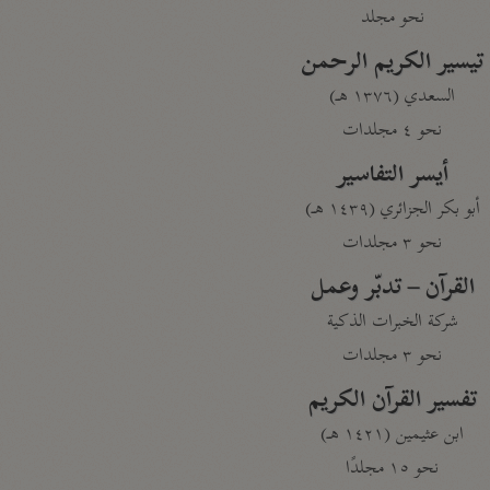
نحو مجلد
تيسير الكريم الرحمن
السعدي (١٣٧٦ هـ)
نحو ٤ مجلدات
أيسر التفاسير
أبو بكر الجزائري (١٤٣٩ هـ)
نحو ٣ مجلدات
القرآن – تدبّر وعمل
شركة الخبرات الذكية
نحو ٣ مجلدات
تفسير القرآن الكريم
ابن عثيمين (١٤٢١ هـ)
نحو ١٥ مجلدًا