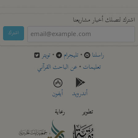
اشترك لتصلك أخبار مشاريعنا
اشترك
راسلنا
•
تليجرام
•
تويتر
تعليمات
•
عن الباحث القرآني
أندرويد
أيفون
تطوير
رعاية