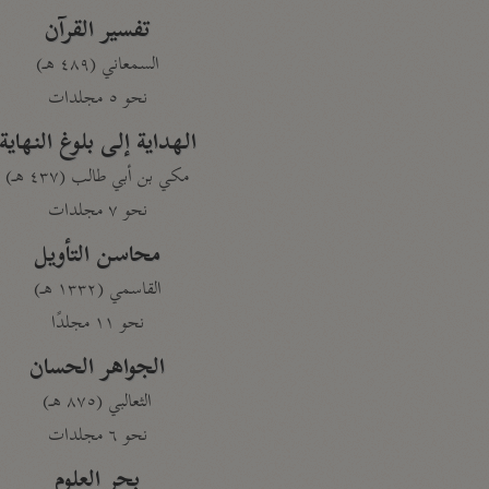
تفسير القرآن
السمعاني (٤٨٩ هـ)
نحو ٥ مجلدات
الهداية إلى بلوغ النهاية
مكي بن أبي طالب (٤٣٧ هـ)
نحو ٧ مجلدات
محاسن التأويل
القاسمي (١٣٣٢ هـ)
نحو ١١ مجلدًا
الجواهر الحسان
الثعالبي (٨٧٥ هـ)
نحو ٦ مجلدات
بحر العلوم