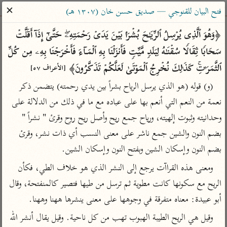
ساهم معنا في نشر القرآن والعلم الشرعي
✕
فتح البيان للقنوجي — صديق حسن خان (١٣٠٧ هـ)
الباحث القرآني
﴿وَهُوَ ٱلَّذِی یُرۡسِلُ ٱلرِّیَـٰحَ بُشۡرَۢا بَیۡنَ یَدَیۡ رَحۡمَتِهِۦۖ حَتَّىٰۤ إِذَاۤ أَقَلَّتۡ 
سَحَابࣰا ثِقَالࣰا سُقۡنَـٰهُ لِبَلَدࣲ مَّیِّتࣲ فَأَنزَلۡنَا بِهِ ٱلۡمَاۤءَ فَأَخۡرَجۡنَا بِهِۦ مِن كُلِّ 
بحث
تفسير
علوم
مصاحف
معاجم
ٱلثَّمَرَ ٰ⁠تِۚ كَذَ ٰ⁠لِكَ نُخۡرِجُ ٱلۡمَوۡتَىٰ لَعَلَّكُمۡ تَذَكَّرُونَ﴾ 
[الأعراف ٥٧]
(و) قوله (هو الذي يرسل الرياح بشراً بين يدي رحمته) يتضمن ذكر 
نعمة من النعم التي أنعم بها على عباده مع ما في ذلك من الدلالة على 
Type 2 or more characters for results.
وحدانيته وثبوت إلهيته، ورياح جمع ريح وأصل ريح روح وقرئ " نشراً " 
Type 1 or more
أمّهات
عامّة
معاصرة
بضم النون والشين جمع ناشر على معنى النسب أي ذات نشر، وقرئ 
characters for results.
تفسير الطبري
فتح البيان للقنوجي
الميسر
بضم النون وإسكان الشين وبفتح النون وإسكان الشين.
تفسير ابن كثير
فتح القدير للشوكاني
المختصر في
ومعنى هذه القراآت يرجع إلى النشر الذي هو خلاف الطي، فكأن 
التفسير
تفسير القرطبي
تفسير ابن جزي
الريح مع سكونها كانت مطوية ثم ترسل من طيها فتصير كالمنفتحة، وقال 
تفسير السعدي
تفسير البغوي
أبو عبيدة: معناه متفرقة في وجوهها على معنى ينشرها ههنا وههنا.
أيسر التفاسير
موسوعات
وقيل هي الريح الطيبة الهبوب تهب من كل ناحية. وقيل يقال أنشر الله 
القرآن – تدبر وعمل