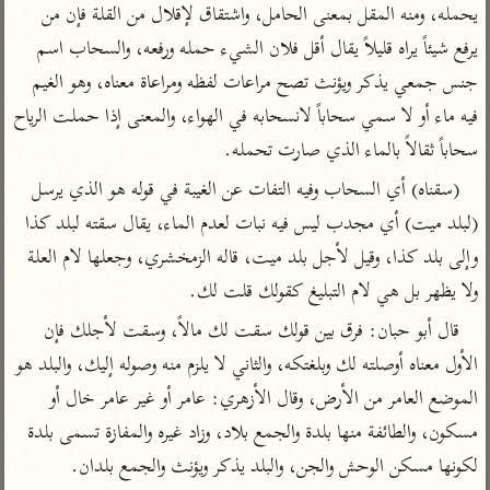
تفسير أبي السعود
يحمله، ومنه المقل بمعنى الحامل، واشتقاق لإقلال من القلة فإن من 
الدر المنثور
تفسير السمرقندي
يرفع شيئاً يراه قليلاً يقال أقل فلان الشيء حمله ورفعه، والسحاب اسم 
الكشاف للزمخشري
تفسير ابن أبي حاتم
تفسير الثعلبي
جنس جمعي يذكر ويؤنث تصح مراعات لفظه ومراعاة معناه، وهو الغيم 
تفسير مقاتل
فيه ماء أو لا سمي سحاباً لانسحابه في الهواء، والمعنى إذا حملت الرياح 
تفسير قتادة
سحاباً ثقالاً بالماء الذي صارت تحمله.
(سقناه) أي السحاب وفيه التفات عن الغيبة في قوله هو الذي يرسل 
(لبلد ميت) أي مجدب ليس فيه نبات لعدم الماء، يقال سقته لبلد كذا 
وإلى بلد كذا، وقيل لأجل بلد ميت، قاله الزمخشري، وجعلها لام العلة 
اشترك لتصلك أخبار مشاريعنا
ولا يظهر بل هي لام التبليغ كقولك قلت لك.
اشترك
قال أبو حبان: فرق بين قولك سقت لك مالاً، وسقت لأجلك فإن 
الأول معناه أوصلته لك وبلغتكه، والثاني لا يلزم منه وصوله إليك، والبلد هو 
راسلنا
•
تليجرام
•
تويتر
الموضع العامر من الأرض، وقال الأزهري: عامر أو غير عامر خال أو 
تعليمات
•
عن الباحث القرآني
مسكون، والطائفة منها بلدة والجمع بلاد، وزاد غيره والمفازة تسمى بلدة 
لكونها مسكن الوحش والجن، والبلد يذكر ويؤنث والجمع بلدان.
أندرويد
أيفون