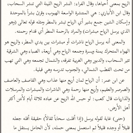
تفسير الآلوسي
جمع الأقوال
الريح بمعنى أحياها، وقال الفراء: النشر الريح اللينة التي تنشر السحاب، 
تفسير ابن عثيمين
تفسير ابن الجوزي
تفسير الرازي
وقال ابن الأنباري: هي المنتشرة الواسعة الهبوب، وقرئ بشراً بالموحدة 
وإسكان الشين جمع بشير أي الرياح تبشر بالمطر ومثله قوله تعالى (وهو 
تفسير الماوردي
مركَّزة العبارة
الذي يرسل الرياح مبشرات) والمراد بالرحمة المطر أي قدام رحمته.
أخرى
تفسير الجلالين
أضواء البيان
والمعنى أنه يرسل الرياح ناشرات أو مبشرات بين يدي المطر، والريح هو 
منتقاة
جامع البيان للإيجي
الهواء المتحرك يمنة ويسرة وجمعه الرياح وهي أربعة، الصباء وهي الشرقية 
تفسير ابن القيم
نظم الدرر للبقاعي
تفسير البيضاوي
تثير السحاب، والدبور وهي الغربية تفرقه، والشمال تجمعه وهي التي تهب 
تفسير ابن تيمية
من تحت القطب الشمالي، والجنوب تدرسه وهي قبلية.
تفسير النسفي
لغة وبلاغة
عن ابن عمر: أن الرياح ثمان أربع منها عذاب وهي القاصف والعاصف 
الوجيز للواحدي
التحرير والتنوير
عامّة
والصرصر والعقيم، وأربع منها رحمة وهي الناشرات والمبشرات والمرسلات 
تفسير ابن أبي زمنين
تفسير السمعاني
المحرر الوجيز لابن
عطية
والذاريات قال كعب: لو حبس الله الريح عن عباده ثلاثة أيام لأنتن أكثر 
تفسير مكّي
أهل الأرض.
البحر المحيط لأبي
آثار
محاسن التأويل
حيان
(حتى) غاية لقوله يرسل (إذا أقلت سحاباً ثقالاً) حقيقة أقله جعله 
للقاسمي
موسوعة التفسير
البسيط للواحدي
المأثور
قليلاً أو وجده قليلاً ثم استعمل بمعنى حمله، لأن الحامل يستقل ما 
تفسير الثعالبي