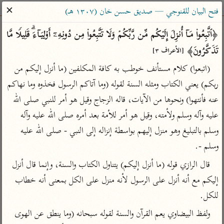
ساهم معنا في نشر القرآن والعلم الشرعي
✕
فتح البيان للقنوجي — صديق حسن خان (١٣٠٧ هـ)
الباحث القرآني
﴿ٱتَّبِعُوا۟ مَاۤ أُنزِلَ إِلَیۡكُم مِّن رَّبِّكُمۡ وَلَا تَتَّبِعُوا۟ مِن دُونِهِۦۤ أَوۡلِیَاۤءَۗ قَلِیلࣰا مَّا 
تَذَكَّرُونَ﴾ 
[الأعراف ٣]
بحث
تفسير
علوم
مصاحف
معاجم
(اتبعوا) كلام مستأنف خوطب به كافة المكلفين (ما أنزل إليكم من 
ربكم) يعني الكتاب ومثله السنة لقوله (وما آتاكم الرسول فخذوه وما نهاكم 
عنه فأنتهوا) ونحوها من الآيات، قاله الزجاج وقيل هو أمر للنبي صلى الله 
Type 2 or more characters for results.
عليه وآله وسلم ولأمته، وقيل هو أمر للأمة بعد أمره صلى الله عليه وآله 
Type 1 or more
أمّهات
عامّة
معاصرة
وسلم بالتبليغ وهو منزل إليهم بواسطة إنزاله إلى النبي - صلى الله عليه 
characters for results.
تفسير الطبري
فتح البيان للقنوجي
الميسر
وسلم -.
تفسير ابن كثير
فتح القدير للشوكاني
المختصر في
قال الرازي قوله (ما أنزل إليكم) يتناول الكتاب والسنة، وإنما قال أنزل 
التفسير
تفسير القرطبي
تفسير ابن جزي
إليكم مع أنه أنزل على الرسول لأنه منزل على الكل بمعنى أنه خطاب 
تفسير السعدي
تفسير البغوي
للكل.
أيسر التفاسير
موسوعات
ولفظ البيضاوي يعم القرآن والسنة لقوله سبحانه (وما ينطق عن الهوى 
القرآن – تدبر وعمل