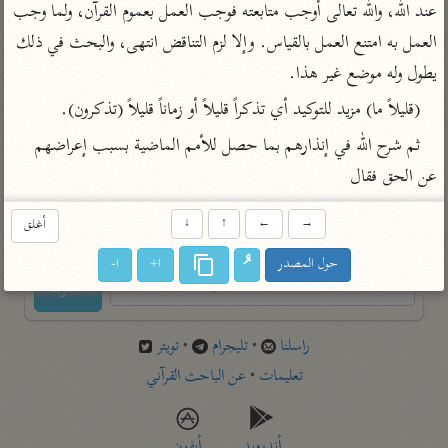
تفسير أبي السعود
عند الله، والله تعالى أوجب متابعته فوجب العمل بعموم القرآن، ولما وجب 
الدر المنثور
تفسير السمرقندي
العمل به امتنع العمل بالقياس. وإلا لزم التناقض انتهى، والبحث في ذلك 
الكشاف للزمخشري
تفسير ابن أبي حاتم
تفسير الثعلبي
يطول وله موضع غير هذا.
تفسير مقاتل
(قليلاً ما) مزيد للتوكيد أي تذكراً قليلاً أو زماناً قليلاً (تذكرون).
تفسير قتادة
ثم شرح الله في إنذارهم بما حصل للأمم الماضية بسبب إعراضهم 
عن الحق فقال
→
←
↑
↓
أغلق
اشترك لتصلك أخبار مشاريعنا
حول المصدر
ا+
ا-
اشترك
راسلنا
•
تليجرام
•
تويتر
تعليمات
•
عن الباحث القرآني
أندرويد
أيفون