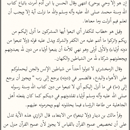
تفسير الآلوسي
إن هو إلا وحي يوحى) انتهى وقال الحسن يا ابن آدم أمرت باتباع كتاب 
جمع الأقوال
تفسير ابن عثيمين
تفسير ابن الجوزي
تفسير الرازي
الله وسنة محمد صلى الله عليه وآله وسلم والله ما نزلت آية إلا ويجب أن 
تعلم فيم أنزلت وما معناها.
تفسير الماوردي
مركَّزة العبارة
وقيل هو خطاب للكفار أي اتبعوا أيها المشركون ما أنزل إليكم من 
أخرى
تفسير الجلالين
ربكم واتركوا ما أنتم عليه من الكفر والشرك ويدل عليه قوله (ولا تتبعوا من 
أضواء البيان
منتقاة
جامع البيان للإيجي
دونه أولياء) والأول أولى وهو نهي للأمة أن يتبعوا أولياء من دون لله يعبدونهم 
تفسير ابن القيم
نظم الدرر للبقاعي
ويجعلونهم شركاء لله من الشياطين والكهان.
تفسير البيضاوي
تفسير ابن تيمية
تفسير النسفي
وقال الزمخشري لا تتولوا أحداً من شياطين الإنس والجن ليحملوكم 
لغة وبلاغة
على الأهواء والبدع، فالضمير في (دونه) يرجع إلى رب " ويجوز أن يرجع 
الوجيز للواحدي
التحرير والتنوير
عامّة
إلى (ما) في ما أنزل إليكم أي لا تتبعوا من دون كتاب الله وسنة رسوله 
تفسير ابن أبي زمنين
تفسير السمعاني
المحرر الوجيز لابن
صلى الله عليه وآله وسلم أولياء تقلدونهم في دينكم كما كان يفعله أهل 
عطية
تفسير مكّي
الجاهلية من طاعة الرؤساء فيما يحللونه لهم ويحرمونه عليهم.
البحر المحيط لأبي
آثار
محاسن التأويل
حيان
وقرأ مالك بن دينار (ولا تبتغوا) من الابتغاء، قال الرازي هذه الآية تدل 
للقاسمي
موسوعة التفسير
البسيط للواحدي
المأثور
على أن تخصيص عموم القرآن بالقياس لا يجوز لأن عموم القرآن منزل من 
تفسير الثعالبي