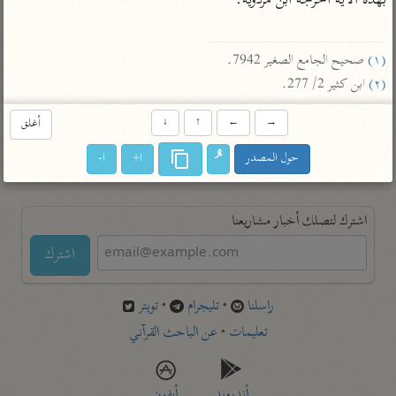
بهذه الآية أخرجه ابن مردويه.

تفسير أبي السعود
الدر المنثور
تفسير السمرقندي
الكشاف للزمخشري
تفسير ابن أبي حاتم
تفسير الثعلبي
(١)
 صحيح الجامع الصغير 7942.

تفسير مقاتل
(٢)
 ابن كثير 2/ 277.
تفسير قتادة
→
←
↑
↓
أغلق
حول المصدر
ا+
ا-
اشترك لتصلك أخبار مشاريعنا
اشترك
راسلنا
•
تليجرام
•
تويتر
تعليمات
•
عن الباحث القرآني
أندرويد
أيفون