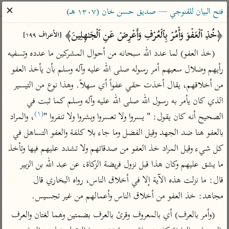
ساهم معنا في نشر القرآن والعلم الشرعي
✕
فتح البيان للقنوجي — صديق حسن خان (١٣٠٧ هـ)
الباحث القرآني
﴿خُذِ ٱلۡعَفۡوَ وَأۡمُرۡ بِٱلۡعُرۡفِ وَأَعۡرِضۡ عَنِ ٱلۡجَـٰهِلِینَ﴾ 
[الأعراف ١٩٩]
(خذ العفو) لما عدد الله سبحانه من أحوال المشركين ما عدده وتسفيه 
بحث
تفسير
علوم
مصاحف
معاجم
رأيهم وضلال سعيهم أمر رسوله صلى الله عليه وآله وسلم بأن يأخذ العفو 
من أخلاقهم، يقال أخذت حقي عفواً أي سهلاً. وهذا نوع من التيسير 
الذي كان يأمر به رسول الله صلى الله عليه وآله وسلم كما ثبت في 
Type 2 or more characters for results.
(١)
الصحيح أنه كان يقول: " يسروا ولا تعسروا وبشروا ولا تنفروا "
، والمراد 
Type 1 or more
أمّهات
عامّة
معاصرة
بالعفو هنا ضد الجهد وقيل الفضل وما جاء بلا كلفة والعفو التساهل في 
characters for results.
تفسير الطبري
فتح البيان للقنوجي
الميسر
كل شيء وقيل المراد خذ العفو من صدقاتهم ولا تشدد عليهم فيها وتأخذ 
تفسير ابن كثير
فتح القدير للشوكاني
المختصر في
ما يشق عليهم وكان هذا قبل نزول فريضة الزكاة، عن عبد الله بن الزبير 
التفسير
قال: ما نزلت هذه الآية إلا في أخلاق الناس، رواه البخاري قال 
تفسير القرطبي
تفسير ابن جزي
تفسير السعدي
مجاهد: خذ العفو من أخلاق الناس وأعمالهم من غير تجسيس.
تفسير البغوي
أيسر التفاسير
(وأمر بالعرف) أي بالمعروف وقرئ بالعرف بضمتين وهما لغتان والعرف 
موسوعات
القرآن – تدبر وعمل