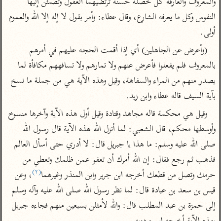
والمعروف والعارفة كل خصلة حسنة ترتضيهما العقول وتطمئن إليها 
تفسير الآلوسي
جمع الأقوال
تفسير ابن عثيمين
النفوس وكل ما يعرفه الشارع، وقال عطاء: وأمر بقول لا إله إلا الله والعموم 
تفسير ابن الجوزي
تفسير الرازي
أولى.
تفسير الماوردي
(وأعرض عن الجاهلين) أي إذا أقمت الحجه عليهم في أمرهم 
مركَّزة العبارة
أخرى
تفسير الجلالين
بالمعروف فلم يفعلوا فأعرض عنهم ولا تمارهم ولا تسافههم مكافأة لما 
أضواء البيان
منتقاة
يصدر منهم من المراء والسفاهة، وقيل وهذه الآية هي من جملة ما نسخ 
جامع البيان للإيجي
تفسير ابن القيم
نظم الدرر للبقاعي
بآية السيف قاله عطاء وابن زيد.
تفسير البيضاوي
تفسير ابن تيمية
وقيل هي محكمة قاله مجاهد وقتادة وقيل أول هذه الآية وآخرها منسوخ 
تفسير النسفي
لغة وبلاغة
وأوسطها محكم، قال الشعبي: لما أنزل الله هذه الآية قال رسول الله 
الوجيز للواحدي
التحرير والتنوير
عامّة
صلى الله عليه وسلم: ما هذا يا جبريل قال: لا أدري حتى أسأل العالم 
تفسير ابن أبي زمنين
تفسير السمعاني
المحرر الوجيز لابن
فذهب ثم رجع فقال: إن الله أمرك أن تعفو عمن ظلمك وتعطي من 
عطية
تفسير مكّي
(٢)
حرمك وتصل من قطعك أخرجه ابن جرير وابن المنذر وغيرهما
، وعن 
البحر المحيط لأبي
آثار
محاسن التأويل
قيس بن سعد بن عبادة قال: لما نظر رسول الله صلى الله عليه وآله وسلم 
حيان
للقاسمي
موسوعة التفسير
إلى حمزة بن عبد المطلب قال: والله لأمثلن بسبعين منهم فجاءه جبريل 
البسيط للواحدي
المأثور
تفسير الثعالبي