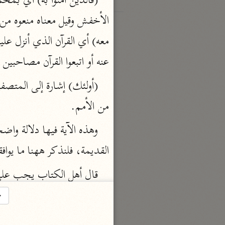
عنه أو اتبعوا القرآن مصاحبين 
من الأمم.
القديمة، فلنذكر ههنا ما يوافق
فليس بنبي، أما الصغرى فلأنه
→