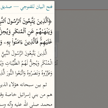
فتح البيان للقنوجي — صديق حسن 
بحث
تفسير
عَلَیۡهِمۡۚ فَٱلَّذِینَ ءَامَنُوا۟ بِهِۦ وَع
 characters for results.
أمّهات
جامع البيان
وَعَزَّرُوهُ وَنَصَرُوهُ وَاتَّبَعُوا النُّورَ ال
ابن جرير الطبري (٣١٠ هـ)
نحو ٢٨ مجلدًا
تفسير القرآن العظيم
ابن كثير (٧٧٤ هـ)