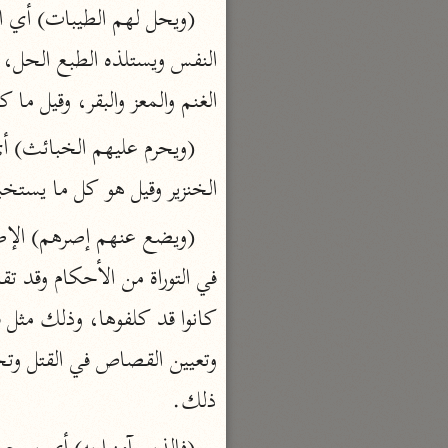
السمرقندي (٣٧٣ هـ)
نحو ٥ مجلدات
الكشف والبيان
الغنم والمعز والبقر، وقيل ما
الثعلبي (٤٢٧ هـ)
نحو ٨ مجلدات
الخنزير وقيل هو كل ما يستخب
ذلك.