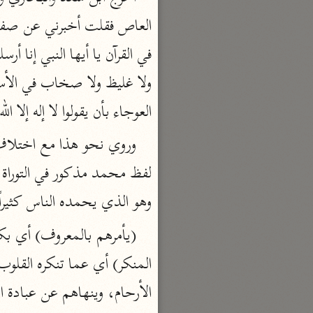
تفسير القرآن
السمعاني (٤٨٩ هـ)
نحو ٥ مجلدات
الهداية إلى بلوغ النهاية
العوجاء بأن يقولوا لا إله إلا الله
مكي بن أبي طالب (٤٣٧ هـ)
نحو ٧ مجلدات
محاسن التأويل
القاسمي (١٣٣٢ هـ)
وهو الذي يحمده الناس كثيرا
نحو ١١ مجلدًا
الجواهر الحسان
الثعالبي (٨٧٥ هـ)
نحو ٦ مجلدات
الأرحام، وينهاهم عن عبادة ا
بحر العلوم