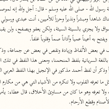
المحرر الوجيز
ابن عطية (٥٤٦ هـ)
نحو ٨ مجلدات
البحر المحيط
 ويفتح به أعيناً عمياً وآذاناً صماً وقلوباً غلفاً.
أبو حيان (٧٤٥ هـ)
نحو ١٦ مجلدًا
التفسير البسيط
الواحدي (٤٦٨ هـ)
ً وذكر أن لفظ أحمد مذكور في الإنجيل بهذا اللفظ العربي 
نحو ٢٢ مجلدًا
آثار
إرشاد العقل السليم
أبو السعود (٩٨٢ هـ)
نحو ٩ مجلدات
لأصنام وقطع الأرحام.
الكشاف