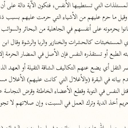
الزمخشري (٥٣٨ هـ)
ج
نحو ٨ مجلدات
 كانوا يحرمونه على أنفسهم في الجاهلية من البحائر والسوائب
تف
ثه الطبع أو تستقذره النفس فإن الأصل في المضار الحرمة إل
ت
قتا