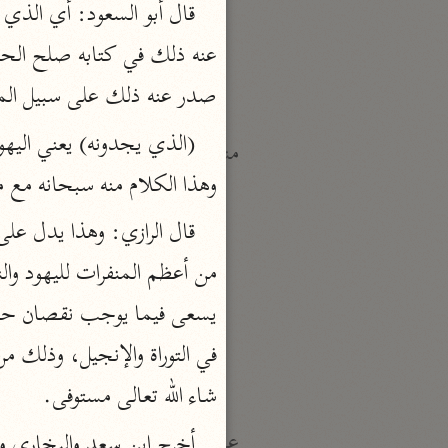
النكت والعيون
الماوردي (٤٥٠ هـ)
نحو ٦ مجلدات
صدر عنه ذلك على سبيل المع
منتقاة
وهذا الكلام منه سبحانه مع 
تفسير ابن قيّم الجوزيّة
ابن القيم (٧٥١ هـ)
نحو ١٢ مجلدًا
تفسير شيخ الإسلام
ابن تيمية (٧٢٨ هـ)
نحو ٧ مجلدات
شاء الله تعالى مستوفى.
عامّة