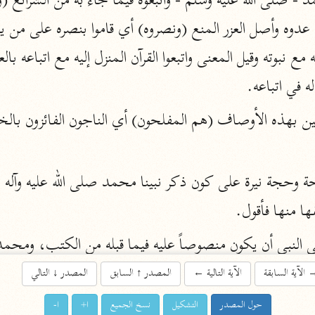
اشترك لتصلك أخبار مشاريعنا
اشترك
له في اتباعه.
راسلنا
•
تليجرام
•
تويتر
تعليمات
•
عن الباحث القرآني
ها منها فأقول.
أندرويد
أيفون
تطوير
رعاية
 لو لم يكن منصوصاً عليه لأشكل على الأمة معرفته، وأما ا
الآية السابقة
الآية التالية
←
المصدر
↑
السابق
المصدر
↓
التالي
حول المصدر
التشكيل
نسخ الجميع
ا+
ا-