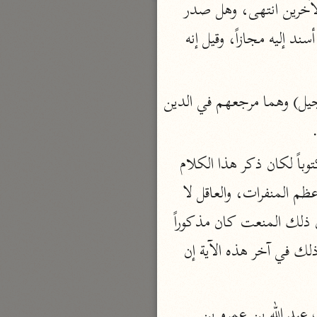
قال أبو السعود: أي الذي لم يمارس القراءة والكتابة وقد جمع مع ذلك علوم الأولين والآخرين انتهى، وهل صدر 
عنه ذلك في كتابه صلح الحديبية كما هو ظاهر الحديث المشهور أو إنه لم يكتب وإنما أسند إليه مجازاً، وقيل إنه 
بارة
تفسير الجلالين
حلّي والسيوطي (٨٦٤، ٩١١ هـ)
(الذي يجدونه) يعني اليهود والنصارى أي يجدون نعته (مكتوباً عندهم في التوراة والإنجيل) وهما مرجعهم في الدين 
نحو مجلد
جامع البيان
قال الرازي: وهذا يدل على أن نعته وصحة نبوته مكتوب فيهما لأن ذلك لو لم يكن مكتوباً لكان ذكر هذا الكلام 
الإيجي (٩٠٥ هـ)
نحو ٣ مجلدات
من أعظم المنفرات لليهود والنصارى عن قبول قوله لأن الإصرار على الكذب والبهتان من أعظم المنفرات، والعاقل لا 
أنوار التنزيل
يسعى فيما يوجب نقصان حاله وينفر الناس عن قبول قوله، فلما قال ذلك دل هذا على أن ذلك المنعت كان مذكوراً 
البيضاوي (٦٨٥ هـ)
في التوراة والإنجيل، وذلك من أعظم الدلائل على صحة نبوته انتهى وسيأتي الكلام على ذلك في آخر هذه الآية إن 
نحو ٣ مجلدات
مدارك التنزيل
أخرج ابن سعد والبخاري وابن جرير والبيهقي في الدلائل عن عطاء ابن يسار قال: لقيت عبد الله بن عمرو بن 
النسفي (٧١٠ هـ)