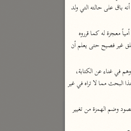
نحو مجلد
الأمية التي لا تكتب ولا تحسب ولا تقرأ، وهم العرب قاله الزجاج أو نسبة إلى الأم والمعنى أنه باق على حالته التي ولد 
تيسير الكريم الرحمن
السعدي (١٣٧٦ هـ)
وكونه أمياً من أكبر معجزاته وأعظمها، قال السيد الغبريني المقري شارح البردة: إن كونه أمياً معجزة له كما قرروه 
نحو ٤ مجلدات
حتى لا يرتاب أحد في كلام الله، يرد عليه إنه لو ثم قيل عليه لم خلق أفصح الناس ولم يخلق غير فصيح حتى يعلم أن 
أيسر التفاسير
أبو بكر الجزائري (١٤٣٩ هـ)
نحو ٣ مجلدات
قال الشهاب في الريحانة قوله هذا ليس بشيء لأن الامية سابقة في أكثر فصحاء العرب وهم في غناء عن الكتابة، 
القرآن – تدبّر وعمل
وأما عدم الفصاحة فلكنة وعيب عظيم منزه عنه عال مقامه، وطاهر فطرته وجوهر جبلته، وهذا البحث مما لا تراه في غير 
شركة الخبرات الذكية
نحو ٣ مجلدات
تفسير القرآن الكريم
وقال في حاشية البيضاوي قيل إنه منسوب إلى الأم بفتح الهمزة بمعنى القصد لأنه المقصود وضم الهمزة من تغيير 
ابن عثيمين (١٤٢١ هـ)
نحو ١٥ مجلدًا