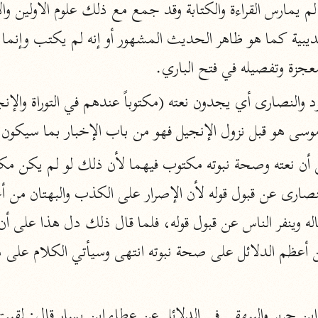
أخرى
مركَّزة الع
أضواء البيان
جزة وتفصيله في فتح الباري.
محمد الأمين الشنقيطي (١٣٩٤ هـ)
الم
نحو ١١ مجلدًا
موسى هو قبل نزول الإنجيل فهو من باب الإخبار بما سيكون.
نظم الدرر
البقاعي (٨٨٥ هـ)
نحو ٢٠ مجلدًا
لغة وبلاغة
التحرير والتنوير
ابن عاشور (١٣٩٣ هـ)
نحو ٢٤ مجلدًا