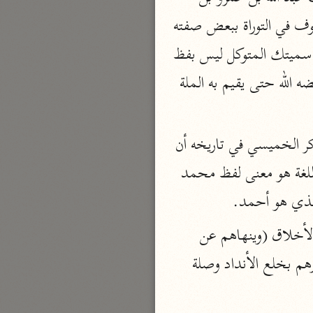
نحو ٣ مجلدات
العاص فقلت أخبرني عن صفة رسول الله - صلى الله عليه وسلم - قال: أجل والله إنه لموصوف في التوراة ببعض صفته 
الوجيز
في القرآن يا أيها النبي إنا أرسلناك شاهداً ومبشراً ونذيراً وحرزاً للأميين، أنت عبدي ورسولي سميتك المتوكل ليس بفظ 
الواحدي (٤٦٨ هـ)
ولا غليظ ولا صخاب في الأسواق ولا يجزي بالسيئة السيئة، ولكن يعفو ويصفح، ولن يقبضه الله حتى يقيم به الملة 
نحو مجلد
تفسير القرآن العزيز
ابن أبي زمنين (٣٩٩ هـ)
وروي نحو هذا مع اختلاف في بعض الألفاظ وزيادة ونقص في بعض عن جماعة، وذكر الخميسي في تاريخه أن 
نحو مجلدين
لفظ محمد مذكور في التوراة باللغة السريانية بلفظ المنحمنا، ومعنى هذا اللفظ في تلك اللغة هو معنى لفظ محمد 
الذي هو أحمد.
(يأمرهم بالمعروف) أي بكل ما تعرفه القلوب ولا تنكره من الأشياء التي هي من مكارم الأخلاق (وينهاهم عن 
موسوعة التفسير المأثور
المنكر) أي عما تنكره القلوب ولا تعرفه وهو ما كان من مساوئ الأخلاق، قال عطاء: يأمرهم بخلع الأنداد وصلة 
معهد الشاطبي
٢٣ مجلدًا