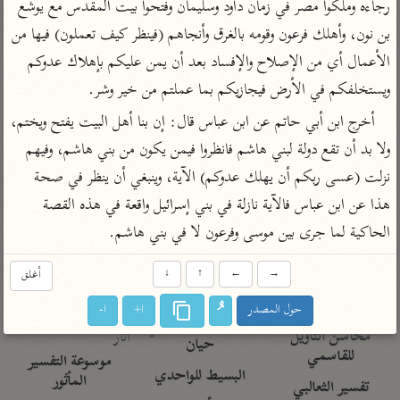
تفسير الآلوسي
رجاءه وملكوا مصر في زمان داود وسليمان وفتحوا بيت المقدس مع يوشع 
جمع الأقوال
تفسير ابن عثيمين
بن نون، وأهلك فرعون وقومه بالغرق وأنجاهم (فينظر كيف تعملون) فيها من 
تفسير ابن الجوزي
تفسير الرازي
الأعمال أي من الإصلاح والإفساد بعد أن يمن عليكم بإهلاك عدوكم 
تفسير الماوردي
ويستخلفكم في الأرض فيجازيكم بما عملتم من خير وشر.
مركَّزة العبارة
أخرى
تفسير الجلالين
أخرج ابن أبي حاتم عن ابن عباس قال: إن بنا أهل البيت يفتح ويختم، 
أضواء البيان
منتقاة
جامع البيان للإيجي
ولا بد أن تقع دولة لبني هاشم فانظروا فيمن يكون من بني هاشم، وفيهم 
تفسير ابن القيم
نظم الدرر للبقاعي
نزلت (عسى ربكم أن يهلك عدوكم) الآية، وينبغي أن ينظر في صحة 
تفسير البيضاوي
تفسير ابن تيمية
هذا عن ابن عباس فالآية نازلة في بني إسرائيل واقعة في هذه القصة 
تفسير النسفي
لغة وبلاغة
الحاكية لما جرى بين موسى وفرعون لا في بني هاشم.
الوجيز للواحدي
التحرير والتنوير
عامّة
تفسير ابن أبي زمنين
تفسير السمعاني
المحرر الوجيز لابن
→
←
↑
↓
أغلق
عطية
تفسير مكّي
حول المصدر
ا+
ا-
البحر المحيط لأبي
آثار
محاسن التأويل
حيان
للقاسمي
موسوعة التفسير
البسيط للواحدي
المأثور
تفسير الثعالبي