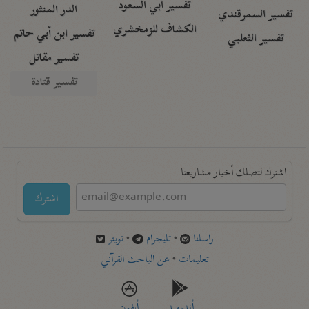
تفسير أبي السعود
الدر المنثور
تفسير السمرقندي
الكشاف للزمخشري
تفسير ابن أبي حاتم
تفسير الثعلبي
تفسير مقاتل
تفسير قتادة
اشترك لتصلك أخبار مشاريعنا
اشترك
راسلنا
•
تليجرام
•
تويتر
تعليمات
•
عن الباحث القرآني
أندرويد
أيفون