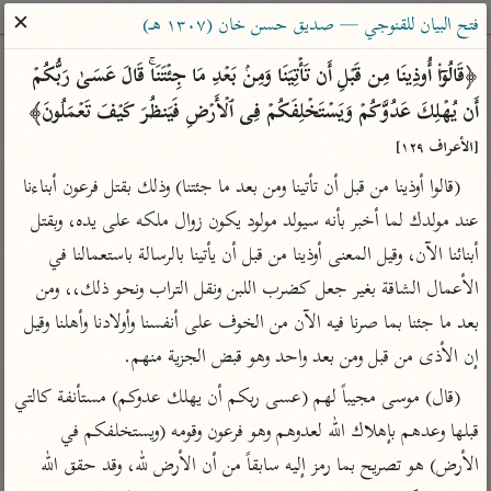
ساهم معنا في نشر القرآن والعلم الشرعي
✕
فتح البيان للقنوجي — صديق حسن خان (١٣٠٧ هـ)
الباحث القرآني
﴿قَالُوۤا۟ أُوذِینَا مِن قَبۡلِ أَن تَأۡتِیَنَا وَمِنۢ بَعۡدِ مَا جِئۡتَنَاۚ قَالَ عَسَىٰ رَبُّكُمۡ 
أَن یُهۡلِكَ عَدُوَّكُمۡ وَیَسۡتَخۡلِفَكُمۡ فِی ٱلۡأَرۡضِ فَیَنظُرَ كَیۡفَ تَعۡمَلُونَ﴾ 
بحث
تفسير
علوم
مصاحف
معاجم
[الأعراف ١٢٩]
(قالوا أوذينا من قبل أن تأتينا ومن بعد ما جئتنا) وذلك بقتل فرعون أبناءنا 
عند مولدك لما أخبر بأنه سيولد مولود يكون زوال ملكه على يده، وبقتل 
Type 2 or more characters for results.
أبنائنا الآن، وقيل المعنى أوذينا من قبل أن يأتينا بالرسالة باستعمالنا في 
Type 1 or more
أمّهات
عامّة
معاصرة
الأعمال الشاقة بغير جعل كضرب اللبن ونقل التراب ونحو ذلك،، ومن 
characters for results.
تفسير الطبري
فتح البيان للقنوجي
الميسر
بعد ما جئنا بما صرنا فيه الآن من الخوف على أنفسنا وأولادنا وأهلنا وقيل 
تفسير ابن كثير
فتح القدير للشوكاني
المختصر في
إن الأذى من قبل ومن بعد واحد وهو قبض الجزية منهم.
التفسير
تفسير القرطبي
تفسير ابن جزي
(قال) موسى مجيباً لهم (عسى ربكم أن يهلك عدوكم) مستأنفة كالتي 
تفسير السعدي
تفسير البغوي
قبلها وعدهم بإهلاك الله لعدوهم وهو فرعون وقومه (ويستخلفكم في 
أيسر التفاسير
موسوعات
الأرض) هو تصريح بما رمز إليه سابقاً من أن الأرض لله، وقد حقق الله 
القرآن – تدبر وعمل