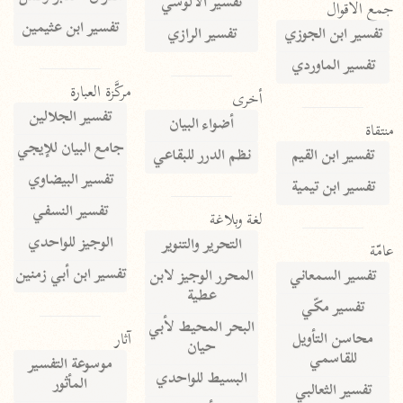
تفسير الآلوسي
جمع الأقوال
تفسير ابن عثيمين
تفسير ابن الجوزي
تفسير الرازي
تفسير الماوردي
مركَّزة العبارة
أخرى
تفسير الجلالين
أضواء البيان
منتقاة
جامع البيان للإيجي
تفسير ابن القيم
نظم الدرر للبقاعي
تفسير البيضاوي
تفسير ابن تيمية
تفسير النسفي
لغة وبلاغة
الوجيز للواحدي
التحرير والتنوير
عامّة
تفسير ابن أبي زمنين
تفسير السمعاني
المحرر الوجيز لابن
عطية
تفسير مكّي
البحر المحيط لأبي
آثار
محاسن التأويل
حيان
للقاسمي
موسوعة التفسير
البسيط للواحدي
المأثور
تفسير الثعالبي