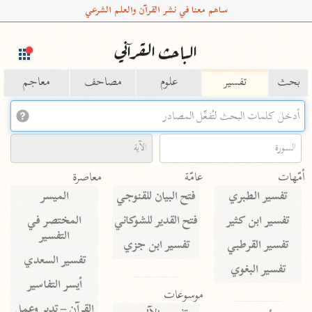
ساهم معنا في نشر القرآن والعلم الشرعي
الباحث القرآني
بحث
تفسير
علوم
مصاحف
معاجم
Type 2 or more characters for results.
Type 1 or more
أمّهات
عامّة
معاصرة
characters for results.
تفسير الطبري
فتح البيان للقنوجي
الميسر
تفسير ابن كثير
فتح القدير للشوكاني
المختصر في
التفسير
تفسير القرطبي
تفسير ابن جزي
تفسير السعدي
تفسير البغوي
أيسر التفاسير
موسوعات
القرآن – تدبر وعمل