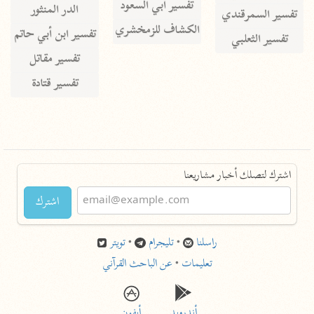
تفسير أبي السعود
الدر المنثور
تفسير السمرقندي
الكشاف للزمخشري
تفسير ابن أبي حاتم
تفسير الثعلبي
تفسير مقاتل
تفسير قتادة
اشترك لتصلك أخبار مشاريعنا
اشترك
راسلنا
•
تليجرام
•
تويتر
تعليمات
•
عن الباحث القرآني
أندرويد
أيفون