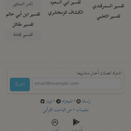
تفسير أبي السعود
الدر المنثور
تفسير السمرقندي
الكشاف للزمخشري
تفسير ابن أبي حاتم
تفسير الثعلبي
تفسير مقاتل
تفسير قتادة
اشترك لتصلك أخبار مشاريعنا
اشترك
راسلنا
•
تليجرام
•
تويتر
تعليمات
•
عن الباحث القرآني
أندرويد
أيفون