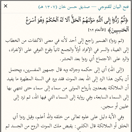
ساهم معنا في نشر القرآن والعلم الشرعي
✕
فتح البيان للقنوجي — صديق حسن خان (١٣٠٧ هـ)
الباحث القرآني
﴿ثُمَّ رُدُّوۤا۟ إِلَى ٱللَّهِ مَوۡلَىٰهُمُ ٱلۡحَقِّۚ أَلَا لَهُ ٱلۡحُكۡمُ وَهُوَ أَسۡرَعُ 
ٱلۡحَـٰسِبِینَ﴾ 
[الأنعام ٦٢]
بحث
تفسير
علوم
مصاحف
معاجم
(ثم ردوا) الضمير راجع إلى أحد لأنه في معنى الالتفات من الخطاب 
إلى الغيبة، والسر في الإفراد أولاً والجمع ثانياً وقوع التوفي على الإنفراد، 
والرد على الاجتماع أي ردوا بعد الحشر.
Type 2 or more characters for results.
(إلى الله) أي إلى حكمه وجزائه وبه قال جمهور المفسرين، ويحتمل 
Type 1 or more
أمّهات
عامّة
معاصرة
أن يكون هذا الرد إلى الله بعد الموت فقد ورد في السنة المطهرة ما يفيد 
characters for results.
تفسير الطبري
فتح البيان للقنوجي
الميسر
أن الملائكة يصعدون بأرواح الموتى من سماء إلى سماء حتى تنتهي بها 
تفسير ابن كثير
فتح القدير للشوكاني
المختصر في
إلى السماء السابعة، وفي رواية إلى السماء التي فيها الله، ثم ترد إلى 
التفسير
تفسير القرطبي
تفسير ابن جزي
عليين أو سجين.
تفسير السعدي
تفسير البغوي
وفي الآية دليل على علوه تعالى من خلقه والله أعلم، وقيل ردوا أي 
أيسر التفاسير
موسوعات
الخلق أو الملائكة قال الكلبي: يقبض ملك الموت الروح من الجسد ثم 
القرآن – تدبر وعمل