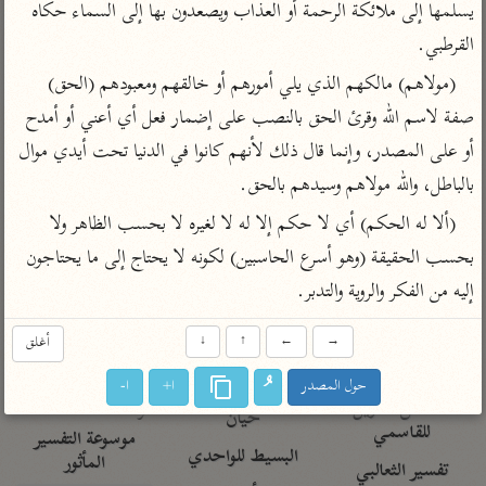
تفسير الآلوسي
يسلمها إلى ملائكة الرحمة أو العذاب ويصعدون بها إلى السماء حكاه 
جمع الأقوال
تفسير ابن عثيمين
تفسير ابن الجوزي
تفسير الرازي
القرطبي.
تفسير الماوردي
(مولاهم) مالكهم الذي يلي أمورهم أو خالقهم ومعبودهم (الحق) 
مركَّزة العبارة
صفة لاسم الله وقرئ الحق بالنصب على إضمار فعل أي أعني أو أمدح 
أخرى
تفسير الجلالين
أو على المصدر، وإنما قال ذلك لأنهم كانوا في الدنيا تحت أيدي موال 
أضواء البيان
منتقاة
جامع البيان للإيجي
بالباطل، والله مولاهم وسيدهم بالحق.
تفسير ابن القيم
نظم الدرر للبقاعي
تفسير البيضاوي
(ألا له الحكم) أي لا حكم إلا له لا لغيره لا بحسب الظاهر ولا 
تفسير ابن تيمية
تفسير النسفي
بحسب الحقيقة (وهو أسرع الحاسبين) لكونه لا يحتاج إلى ما يحتاجون 
لغة وبلاغة
إليه من الفكر والروية والتدبر.
الوجيز للواحدي
التحرير والتنوير
عامّة
تفسير ابن أبي زمنين
تفسير السمعاني
المحرر الوجيز لابن
→
←
↑
↓
أغلق
عطية
تفسير مكّي
حول المصدر
ا+
ا-
البحر المحيط لأبي
آثار
محاسن التأويل
حيان
للقاسمي
موسوعة التفسير
البسيط للواحدي
المأثور
تفسير الثعالبي