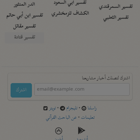
تفسير أبي السعود
الدر المنثور
تفسير السمرقندي
الكشاف للزمخشري
تفسير ابن أبي حاتم
تفسير الثعلبي
تفسير مقاتل
تفسير قتادة
اشترك لتصلك أخبار مشاريعنا
اشترك
راسلنا
•
تليجرام
•
تويتر
تعليمات
•
عن الباحث القرآني
أندرويد
أيفون