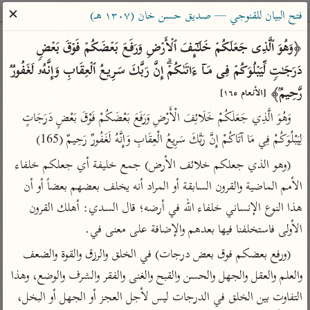
ساهم معنا في نشر القرآن والعلم الشرعي
✕
فتح البيان للقنوجي — صديق حسن خان (١٣٠٧ هـ)
الباحث القرآني
﴿وَهُوَ ٱلَّذِی جَعَلَكُمۡ خَلَـٰۤىِٕفَ ٱلۡأَرۡضِ وَرَفَعَ بَعۡضَكُمۡ فَوۡقَ بَعۡضࣲ 
دَرَجَـٰتࣲ لِّیَبۡلُوَكُمۡ فِی مَاۤ ءَاتَىٰكُمۡۗ إِنَّ رَبَّكَ سَرِیعُ ٱلۡعِقَابِ وَإِنَّهُۥ لَغَفُورࣱ 
بحث
تفسير
علوم
مصاحف
معاجم
رَّحِیمُۢ﴾ 
[الأنعام ١٦٥]
وَهُوَ الَّذِي جَعَلَكُمْ خَلَائِفَ الْأَرْضِ وَرَفَعَ بَعْضَكُمْ فَوْقَ بَعْضٍ دَرَجَاتٍ 
لِيَبْلُوَكُمْ فِي مَا آتَاكُمْ إِنَّ رَبَّكَ سَرِيعُ الْعِقَابِ وَإِنَّهُ لَغَفُورٌ رَحِيمٌ (165)
Type 2 or more characters for results.
(وهو الذي جعلكم خلائف الأرض) جمع خليفة أي جعلكم خلفاء 
Type 1 or more
أمّهات
عامّة
معاصرة
الأمم الماضية والقرون السابقة أو المراد أنه يخلف بعضهم بعضاً أو أن 
characters for results.
تفسير الطبري
فتح البيان للقنوجي
الميسر
هذا النوع الإنساني خلفاء الله في أرضه؛ قال السدي: أهلك القرون 
تفسير ابن كثير
فتح القدير للشوكاني
المختصر في
الأولى فاستخلفنا فيها بعدهم والإضافة على معنى في.
التفسير
تفسير القرطبي
تفسير ابن جزي
(ورفع بعضكم فوق بعض درجات) في الخلق والرزق والقوة والضعف 
تفسير السعدي
تفسير البغوي
والعلم والعقل والجهل والحسن والقبح والغنى والفقر والشرف والوضع، وهذا 
أيسر التفاسير
موسوعات
التفاوت بين الخلق في الدرجات ليس لأجل العجز أو الجهل أو البخل، 
القرآن – تدبر وعمل