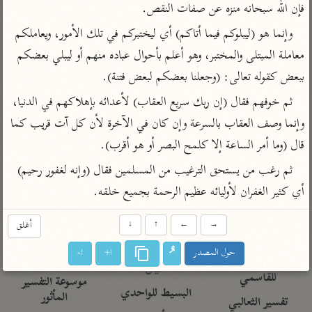
تفسير الآلوسي
جمع الأقوال
فإن الله سبحانه منزه عن صفات النقص.
تفسير ابن عثيمين
تفسير ابن الجوزي
تفسير الرازي
وإنما هو (ليبلوكم فيما أتاكم) أي ليختبركم في تلك الأمور، ويعاملكم 
تفسير الماوردي
معاملة المبتلى والمختبر، وهو أعلم بأحوال عباده منهم أو ليبلي بعضكم 
مركَّزة العبارة
ببعض كقوله تعالى: (وجعلنا بعضكم لبعض فتنة).
أخرى
تفسير الجلالين
أضواء البيان
منتقاة
ثم خوفهم فقال (إن ربك سريع العقاب) لأعدائه بإهلاكهم في الدنيا، 
جامع البيان للإيجي
تفسير ابن القيم
نظم الدرر للبقاعي
وإنما وصف العقاب بالسرعة وإن كان في الآخرة لأن كل آت قريب كما 
تفسير البيضاوي
قال (وما أمر الساعة إلا كلمح البصر أو هو أقرب).
تفسير ابن تيمية
تفسير النسفي
ثم رغب من يستحق الترغيب من المسلمين فقال (وإنه لغفور رحيم) 
لغة وبلاغة
الوجيز للواحدي
التحرير والتنوير
أي كثير الغفران لأوليائه عظيم الرحمة بجميع خلقه.
عامّة
تفسير ابن أبي زمنين
تفسير السمعاني
المحرر الوجيز لابن
→
←
↑
↓
أغلق
عطية
تفسير مكّي
البحر المحيط لأبي
حول المصدر
ا+
ا-
آثار
محاسن التأويل
حيان
للقاسمي
موسوعة التفسير
البسيط للواحدي
المأثور
تفسير الثعالبي