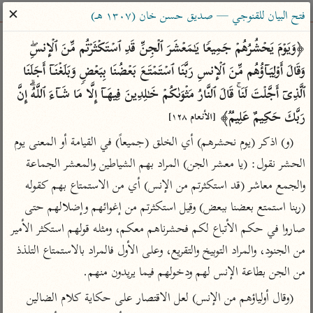
ساهم معنا في نشر القرآن والعلم الشرعي
✕
فتح البيان للقنوجي — صديق حسن خان (١٣٠٧ هـ)
الباحث القرآني
﴿وَیَوۡمَ یَحۡشُرُهُمۡ جَمِیعࣰا یَـٰمَعۡشَرَ ٱلۡجِنِّ قَدِ ٱسۡتَكۡثَرۡتُم مِّنَ ٱلۡإِنسِۖ 
وَقَالَ أَوۡلِیَاۤؤُهُم مِّنَ ٱلۡإِنسِ رَبَّنَا ٱسۡتَمۡتَعَ بَعۡضُنَا بِبَعۡضࣲ وَبَلَغۡنَاۤ أَجَلَنَا 
بحث
تفسير
علوم
مصاحف
معاجم
ٱلَّذِیۤ أَجَّلۡتَ لَنَاۚ قَالَ ٱلنَّارُ مَثۡوَىٰكُمۡ خَـٰلِدِینَ فِیهَاۤ إِلَّا مَا شَاۤءَ ٱللَّهُۗ إِنَّ 
رَبَّكَ حَكِیمٌ عَلِیمࣱ﴾ 
[الأنعام ١٢٨]
(و) اذكر (يوم نحشرهم) أي الخلق (جميعاً) في القيامة أو المعنى يوم 
Type 2 or more characters for results.
الحشر نقول: (يا معشر الجن) المراد بهم الشياطين والمعشر الجماعة 
Type 1 or more
أمّهات
عامّة
معاصرة
والجمع معاشر (قد استكثرتم من الإنس) أي من الاستمتاع بهم كقوله 
characters for results.
تفسير الطبري
فتح البيان للقنوجي
الميسر
(ربنا استمتع بعضنا ببعض) وقيل استكثرتم من إغوائهم وإضلالهم حتى 
تفسير ابن كثير
فتح القدير للشوكاني
المختصر في
صاروا في حكم الأتباع لكم فحشرناهم معكم، ومثله قولهم استكثر الأمير 
التفسير
تفسير القرطبي
تفسير ابن جزي
من الجنود، والمراد التوبيخ والتقريع، وعلى الأول فالمراد بالاستمتاع التلذذ 
تفسير السعدي
تفسير البغوي
من الجن بطاعة الإنس لهم ودخولهم فيما يريدون منهم.
أيسر التفاسير
موسوعات
(وقال أولياؤهم من الإنس) لعل الاقتصار على حكاية كلام الضالين 
القرآن – تدبر وعمل