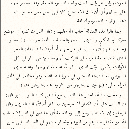
تفسير أبي السعود
الموت، وقيل هو وقت البعث والحساب يوم القيامة، وهذا تحسر منهم 
الدر المنثور
تفسير السمرقندي
على حالهم أي أن ذلك الاستمتاع كان إلى أجل معين محدود، ثم 
الكشاف للزمخشري
تفسير ابن أبي حاتم
تفسير الثعلبي
ذهب وبقيت الحسرة والندامة.
تفسير مقاتل
ولما قالوا هذه المقالة أجاب الله عليهم و (قال النار مثواكم) أي موضع 
تفسير قتادة
مقركم ومقامكم، والمثوى المقام، والجملة مستأنفة جواب سؤال مقدر 
(خالدين فيها) أي مقيمين في نار جهنم أبداً (إلا ما شاء الله) المعنى 
الذي تقتضيه لغة العرب في التركيب أنهم يخلدون في النار في كل 
الأوقات إلا في الوقت الذي يشاء الله عدم بقائهم فيها، وعليه جرى 
اشترك لتصلك أخبار مشاريعنا
السيوطي تبعاً لشيخه المحلي في سورة الصافات، وهو مخالف في ذلك 
اشترك
لقوله تعالى: (يريدون أن يخرجوا من النار وما هم بخارجين منها).
والعجب منه أنه اختار هذا التفسير مع أنه في كتابه الدر المنثور قال: 
راسلنا
•
تليجرام
•
تويتر
إن السلف على أن الكفار لا يخرجون من النار أصلاً، قاله القاري، وقال 
كنوز
•
تعليمات
•
عن الباحث القرآني
الزجاج: إن الاستثناء يرجع إلى يوم القيامة أي خالدين في النار إلا ما شاء 
الله من مقدار حشرهم من قبورهم ومقدار مدتهم في الحساب إلى حين 
أندرويد
أيفون