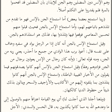
تفسير الآلوسي
وهم الإنس دون المضلين وهم الجن للإيذان بأن المضلين قد أفحموا 
جمع الأقوال
تفسير ابن عثيمين
تفسير ابن الجوزي
تفسير الرازي
بالمرة فلم يقدروا على التكلم أصلاً.
تفسير الماوردي
(ربنا استمتع بعضنا ببعض) أما استمتاع الجن بالإنس فهو ما تقدم من 
مركَّزة العبارة
تلذذهم باتباعهم لهم، وأما استمتاع الإنس بالجن فحيث قبلوا منهم 
أخرى
تفسير الجلالين
تحسين المعاصي فوقعوا فيها وتلذذوا بها، فذلك هو استلذاذهم بالجن.
أضواء البيان
منتقاة
جامع البيان للإيجي
وقيل استمتاع الإنس بالجن أنه كان إذا مر الرجل بواد في سفره وخاف 
تفسير ابن القيم
نظم الدرر للبقاعي
تفسير البيضاوي
على نفسه قال: أعوذ برب هذا الوادي من جميع ما أحذر، يعني ربه من 
تفسير ابن تيمية
الجن، ومنه قوله تعالى: (وأنه كان رجال من الإنس يعوذون برجال من 
تفسير النسفي
لغة وبلاغة
الجن فزادوهم رهقاً) وقيل استمتاع الجن بالإنس أنهم كانوا يصدقونهم فيما 
الوجيز للواحدي
التحرير والتنوير
عامّة
يقولون من الأخبار الغيبية الباطلة، واستمتاع الإنس بالجن أنهم كانوا 
تفسير ابن أبي زمنين
تفسير السمعاني
المحرر الوجيز لابن
يتلذذون بما يلقونه إليهم من الأكاذيب والأراجيف والسحر وينالون بذلك 
عطية
تفسير مكّي
شيئاً من حظوظ الدنيا كالكهان.
البحر المحيط لأبي
آثار
محاسن التأويل
حيان
(وبلغنا أجلنا الذي أجلت لنا) أي يوم القيامة اعترافاً منهم بالوصول إلى 
للقاسمي
موسوعة التفسير
البسيط للواحدي
ما وعدهم الله به مما كانوا يكذبون به، قال الحسن والسدي: الأجل 
المأثور
تفسير الثعالبي