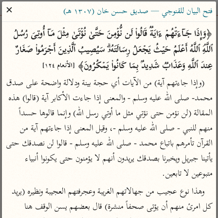
ساهم معنا في نشر القرآن والعلم الشرعي
✕
فتح البيان للقنوجي — صديق حسن خان (١٣٠٧ هـ)
الباحث القرآني
﴿وَإِذَا جَاۤءَتۡهُمۡ ءَایَةࣱ قَالُوا۟ لَن نُّؤۡمِنَ حَتَّىٰ نُؤۡتَىٰ مِثۡلَ مَاۤ أُوتِیَ رُسُلُ 
ٱللَّهِۘ ٱللَّهُ أَعۡلَمُ حَیۡثُ یَجۡعَلُ رِسَالَتَهُۥۗ سَیُصِیبُ ٱلَّذِینَ أَجۡرَمُوا۟ صَغَارٌ 
بحث
تفسير
علوم
مصاحف
معاجم
عِندَ ٱللَّهِ وَعَذَابࣱ شَدِیدُۢ بِمَا كَانُوا۟ یَمۡكُرُونَ﴾ 
[الأنعام ١٢٤]
(وإذا جاءتهم آية) من الآيات أي حجة بينة ودلالة واضحة على صدق 
محمد- صلى الله عليه وسلم - والمعنى إذا جاءت الأكابر آية (قالوا) هذه 
Type 2 or more characters for results.
المقالة (لن نؤمن حتى نؤتي مثل ما أوتي رسل الله) وإنما قالوها حسداً 
Type 1 or more
أمّهات
عامّة
معاصرة
منهم للنبي - صلى الله عليه وسلم -، وقيل المعنى إذا جاءتهم آية من 
characters for results.
تفسير الطبري
فتح البيان للقنوجي
الميسر
القرآن تأمرهم باتباع محمد - صلى الله عليه وسلم - قالوا لن نصدقك حتى 
تفسير ابن كثير
فتح القدير للشوكاني
المختصر في
يأتينا جبريل ويخبرنا بصدقك يريدون أنهم لا يؤمنون حتى يكونوا أنبياء 
التفسير
تفسير القرطبي
تفسير ابن جزي
متبوعين لا تابعين.
تفسير السعدي
تفسير البغوي
وهذا نوع عجيب من جهالاتهم الغريبة وعجرفتهم العجيبة ونظيره (يريد 
أيسر التفاسير
موسوعات
كل امرئ منهم أن يؤتى صحفاً منشرة) قال بعضهم يسن الوقف هنا 
القرآن – تدبر وعمل