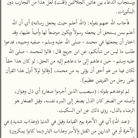
تفسير الآلوسي
ويستجاب الدعاء بين هاتين الجلالتين (قلت) لعل هذا من التجارب دون 
جمع الأقوال
تفسير ابن عثيمين
المأثورات.
تفسير ابن الجوزي
تفسير الرازي
فأجاب الله عنهم بقوله: (الله أعلم حيث يجعل رسالته) أي أن الله 
تفسير الماوردي
مركَّزة العبارة
أعلم بمن يستحق أن يجعله رسولاً ويكون موضعاً لها وأميناً عليها، وقد 
أخرى
تفسير الجلالين
اختار أن يجعلها في محمد - صلى الله عليه وسلم - صفيه وحبيبه، فدعوا 
أضواء البيان
منتقاة
جامع البيان للإيجي
طلب ما ليس من شأنكم، عن ابن جريج قال: قالوا لمحمد - صلى الله 
تفسير ابن القيم
نظم الدرر للبقاعي
عليه وسلم - حين دعاهم إلى ما دعاهم إليه من الحق: لو كان هذا حقاً 
تفسير البيضاوي
تفسير ابن تيمية
لكان فينا من هو أحق أن يؤتى به من محمد، [وقالوا لولا أنزل هذا القرآن 
تفسير النسفي
لغة وبلاغة
على رجل من القريتين عظيم].
الوجيز للواحدي
التحرير والتنوير
عامّة
ثم توعدهم بقوله: (سيصيب الذين أجرموا صغار) أي ذل وهوان، 
تفسير ابن أبي زمنين
تفسير السمعاني
المحرر الوجيز لابن
وأصله من الصغر كان الذل يصغر إلى المرء نفسه، وقيل الصغار هو 
عطية
تفسير مكّي
الرضاء بالذل، روي ذلك عن ابن السكيت.
البحر المحيط لأبي
آثار
محاسن التأويل
حيان
(عند الله) أي في الآخرة يوم القيامة وقيل في الدنيا (وعذاب شديد) في 
للقاسمي
موسوعة التفسير
البسيط للواحدي
الآخرة أو في الدارين من القتل والأسر وعذاب النار (بما كانوا يمكرون) 
المأثور
تفسير الثعالبي