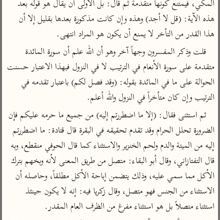
تفسير الآلوسي
المكي، فيمتنع كونها متقدمة ثم قال: بل الأولى أن يقال هو قوله بعد 
جمع الأقوال
تفسير ابن عثيمين
هذه الآية: (قل لا أجد) وهذه وإن كانت مذكورة بعدها بقليل إلا أن 
تفسير ابن الجوزي
تفسير الرازي
هذا القدر من التأخر لا يمنع أن يكون هو المراد انتهى.
تفسير الماوردي
مركَّزة العبارة
قلت وذكر المفسرون وجهاً آخر وهو أن الله علم أن سورة المائدة 
أخرى
تفسير الجلالين
متقدمة على سورة الأنعام في الترتيب لا في النزول فبهذا الاعتبار حسنت 
أضواء البيان
منتقاة
جامع البيان للإيجي
الحوالة على ما في المائدة بقوله: (وقد فصل لكم) باعتبار تقدمه في 
تفسير ابن القيم
نظم الدرر للبقاعي
الترتيب وإن كان متأخراً في النزول والله أعلم.
تفسير البيضاوي
تفسير ابن تيمية
ثم استثنى فقال: (إلا ما اضطررتم إليه) من جميع ما حرمه عليكم فإن 
تفسير النسفي
لغة وبلاغة
الضرورة تحلل الحرام وقد تقدم تحقيقه في البقرة قال قتادة: ما اضطررتم 
الوجيز للواحدي
التحرير والتنوير
عامّة
إليه من الميتة والدم ولحم الخنزير والاستثناء كما قال الحوفي منقطع، وبه 
تفسير ابن أبي زمنين
تفسير السمعاني
المحرر الوجيز لابن
قال التفتازاني، وقال أبو البقاء: متصل من طريق المعنى لأنه وبخهم بترك 
عطية
تفسير مكّي
الأكل مما سمي عليه، وذلك يتضمن إباحة الأكل مطلقاً، وحاصله أن 
البحر المحيط لأبي
آثار
محاسن التأويل
حيان
الاستثناء من الجنس فهو متصل، وقال زكريا فيه: إنه لا يكون حينئذ 
للقاسمي
موسوعة التفسير
استثناء متصلاً بل هو استثناء مفرغ من الظرف العام المقدر.
البسيط للواحدي
المأثور
تفسير الثعالبي