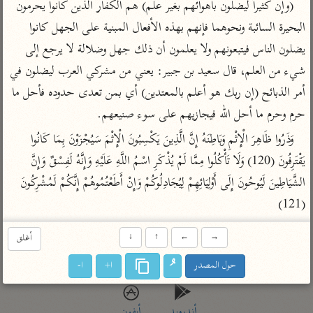
(وإن كثيراً ليضلون بأهوائهم بغير علم) هم الكفار الذين كانوا يحرمون 
تفسير أبي السعود
الدر المنثور
تفسير السمرقندي
البحيرة السائبة ونحوهما فإنهم بهذه الأفعال المبنية على الجهل كانوا 
الكشاف للزمخشري
تفسير ابن أبي حاتم
تفسير الثعلبي
يضلون الناس فيتبعونهم ولا يعلمون أن ذلك جهل وضلالة لا يرجع إلى 
تفسير مقاتل
شيء من العلم، قال سعيد بن جبير: يعني من مشركي العرب ليضلون في 
تفسير قتادة
أمر الذبائح (إن ربك هو أعلم بالمعتدين) أي بمن تعدى حدوده فأحل ما 
حرم وحرم ما أحل الله فيجازيهم على سوء صنيعهم.
وَذَرُوا ظَاهِرَ الْإِثْمِ وَبَاطِنَهُ إِنَّ الَّذِينَ يَكْسِبُونَ الْإِثْمَ سَيُجْزَوْنَ بِمَا كَانُوا 
يَقْتَرِفُونَ (120) وَلَا تَأْكُلُوا مِمَّا لَمْ يُذْكَرِ اسْمُ اللَّهِ عَلَيْهِ وَإِنَّهُ لَفِسْقٌ وَإِنَّ 
اشترك لتصلك أخبار مشاريعنا
الشَّيَاطِينَ لَيُوحُونَ إِلَى أَوْلِيَائِهِمْ لِيُجَادِلُوكُمْ وَإِنْ أَطَعْتُمُوهُمْ إِنَّكُمْ لَمُشْرِكُونَ 
اشترك
(121)
→
←
↑
↓
أغلق
راسلنا
•
تليجرام
•
تويتر
تعليمات
•
عن الباحث القرآني
حول المصدر
ا+
ا-
أندرويد
أيفون