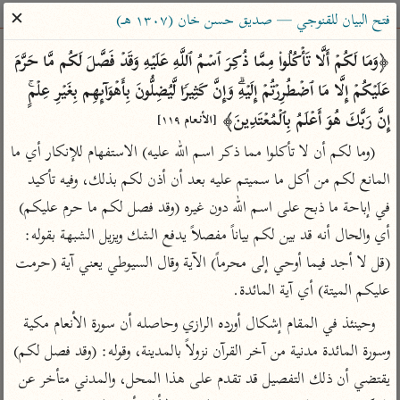
ساهم معنا في نشر القرآن والعلم الشرعي
✕
فتح البيان للقنوجي — صديق حسن خان (١٣٠٧ هـ)
الباحث القرآني
﴿وَمَا لَكُمۡ أَلَّا تَأۡكُلُوا۟ مِمَّا ذُكِرَ ٱسۡمُ ٱللَّهِ عَلَیۡهِ وَقَدۡ فَصَّلَ لَكُم مَّا حَرَّمَ 
عَلَیۡكُمۡ إِلَّا مَا ٱضۡطُرِرۡتُمۡ إِلَیۡهِۗ وَإِنَّ كَثِیرࣰا لَّیُضِلُّونَ بِأَهۡوَاۤىِٕهِم بِغَیۡرِ عِلۡمٍۚ 
بحث
تفسير
علوم
مصاحف
معاجم
إِنَّ رَبَّكَ هُوَ أَعۡلَمُ بِٱلۡمُعۡتَدِینَ﴾ 
[الأنعام ١١٩]
(وما لكم أن لا تأكلوا مما ذكر اسم الله عليه) الاستفهام للإنكار أي ما 
المانع لكم من أكل ما سميتم عليه بعد أن أذن لكم بذلك، وفيه تأكيد 
Type 2 or more characters for results.
في إباحة ما ذبح على اسم الله دون غيره (وقد فصل لكم ما حرم عليكم) 
Type 1 or more
أمّهات
عامّة
معاصرة
أي والحال أنه قد بين لكم بياناً مفصلاً يدفع الشك ويزيل الشبهة بقوله: 
characters for results.
تفسير الطبري
فتح البيان للقنوجي
الميسر
(قل لا أجد فيما أوحي إلى محرماً) الآية وقال السيوطي يعني آية (حرمت 
تفسير ابن كثير
فتح القدير للشوكاني
المختصر في
عليكم الميتة) أي آية المائدة.
التفسير
تفسير القرطبي
تفسير ابن جزي
وحينئذ في المقام إشكال أورده الرازي وحاصله أن سورة الأنعام مكية 
تفسير السعدي
تفسير البغوي
وسورة المائدة مدنية من آخر القرآن نزولاً بالمدينة، وقوله: (وقد فصل لكم) 
أيسر التفاسير
موسوعات
يقتضي أن ذلك التفصيل قد تقدم على هذا المحل، والمدني متأخر عن 
القرآن – تدبر وعمل