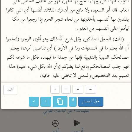
الثواب فيها أكثر، وبهاء الحج بها أظهر، فهو من عطف الخاص على 
تفسير أبي السعود
الدر المنثور
تفسير السمرقندي
العام، قاله أبو السعود، ولا مانع من أن تراد القلائد أنفسها أي التي كانوا 
الكشاف للزمخشري
تفسير ابن أبي حاتم
تفسير الثعلبي
يقلدون بها أنفسهم يأخذونها من لحاء شجر الحرم إذا رجعوا من مكة 
تفسير مقاتل
ليأمنوا على أنفسهم من العدو.
تفسير قتادة
(ذلك) الجعل المذكور، وقيل شرع الله ذلك وهو أقوى الوجوه (لتعلموا 
أن الله يعلم ما في السموات وما في الأرض) أي تفاصيل أمرهما ويعلم 
مصالحكم الدينية والدنيوية فإنها من جملة ما فيهما، فكل ما شرعه لكم 
فهو جلب لمصالحكم ودفع لما يضركم (وأن الله بكل شيء عليم) هذا 
اشترك لتصلك أخبار مشاريعنا
تعميم بعد التخصيص والمعنى لا تخفى عليه خافية.
اشترك
→
←
↑
↓
أغلق
حول المصدر
ا+
ا-
راسلنا
•
تليجرام
•
تويتر
تعليمات
•
عن الباحث القرآني
أندرويد
أيفون