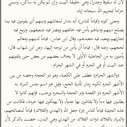
تفسير الآلوسي
لأن له سقوفاً وجدراً، وهي حقيقة البيت وإن لم يكن به ساكن، وسمي 
جمع الأقوال
تفسير ابن عثيمين
حراماً لتحريم الله سبحانه إياه.
تفسير ابن الجوزي
تفسير الرازي
ومعنى كونه (قياماً للناس) أنه مدار لمعاشهم ودينهم أي يقومون فيه بما 
تفسير الماوردي
مركَّزة العبارة
يصلح دينهم ودنياهم يأمن فيه خائفهم وينصر فيه ضعيفهم، وتربح فيه 
أخرى
تفسير الجلالين
تجارتهم ويتعبد فيه متعبدهم، وقال ابن عباس: قياماً لدينهم ومعالم 
أضواء البيان
منتقاة
جامع البيان للإيجي
لحجهم، وعنه قال: قياماً أن يأمن من توجه إليها، وعن ابن شهاب قال: 
تفسير ابن القيم
نظم الدرر للبقاعي
يأمنون به من الجاهلية الأولى لا يخاف بعضهم من بعض حين يلقونهم 
تفسير البيضاوي
تفسير ابن تيمية
عند البيت أو في الحرم أو في الشهر الحرام.
تفسير النسفي
لغة وبلاغة
(والشهر الحرام) عطف على الكعبة، وهو ذو الحجة وخصه من بين 
الوجيز للواحدي
التحرير والتنوير
عامّة
الأشهر الحرم لكونه زمان تأدية الحج، وقيل هو اسم جنس المراد به 
تفسير ابن أبي زمنين
تفسير السمعاني
المحرر الوجيز لابن
الأشهر الحرم ذو القعدة وذو الحجة والمحرم ورجب، فإنهم كانوا لا 
عطية
تفسير مكّي
يطلبون فيها دماً ولا يقاتلون بها عدواً، ولا يهتكون فيها حرمة، فكانت من 
البحر المحيط لأبي
آثار
محاسن التأويل
حيان
هذه الحيثية قياماً للناس (و) جعل الله (الهدي والقلائد) قياماً لمصالحهم، 
للقاسمي
موسوعة التفسير
والمراد بالقلائد ذوات القلائد من الهدي وهي البدن، خصت بالذكر لأن 
البسيط للواحدي
المأثور
تفسير الثعالبي