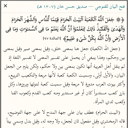
ساهم معنا في نشر القرآن والعلم الشرعي
✕
فتح البيان للقنوجي — صديق حسن خان (١٣٠٧ هـ)
الباحث القرآني
﴿۞ جَعَلَ ٱللَّهُ ٱلۡكَعۡبَةَ ٱلۡبَیۡتَ ٱلۡحَرَامَ قِیَـٰمࣰا لِّلنَّاسِ وَٱلشَّهۡرَ ٱلۡحَرَامَ 
وَٱلۡهَدۡیَ وَٱلۡقَلَـٰۤىِٕدَۚ ذَ ٰ⁠لِكَ لِتَعۡلَمُوۤا۟ أَنَّ ٱللَّهَ یَعۡلَمُ مَا فِی ٱلسَّمَـٰوَ ٰ⁠تِ وَمَا فِی 
بحث
تفسير
علوم
مصاحف
معاجم
ٱلۡأَرۡضِ وَأَنَّ ٱللَّهَ بِكُلِّ شَیۡءٍ عَلِیمٌ﴾ 
[المائدة ٩٧]
(جعل الله الكعبة) جعل هنا بمعنى خلق، وقيل بمعنى صير وقيل بمعنى 
بين وحكم، وهذا ينبغي أن يحمل على تفسير المعنى لا تفسير اللغة إذ 
Type 2 or more characters for results.
لم ينقل أهل العربية أنها تكون بمعنى بين ولا حكم، ولكن يلزم من الجعل 
Type 1 or more
أمّهات
عامّة
معاصرة
البيان، والأول أولى، وسميت الكعبة كعبة لأنها مربعة والتكعيب التربيع، 
characters for results.
تفسير الطبري
فتح البيان للقنوجي
الميسر
وأكثر بيوت العرب مدورة لا مربعة وقيل سميت كعبة لنتوئها وبروزها، وكل 
تفسير ابن كثير
فتح القدير للشوكاني
المختصر في
بارز كعب مستديراً كان أو غير مستدير ومنه كعب القدم وكعوب القنا 
التفسير
تفسير القرطبي
تفسير ابن جزي
وكعب ثدي المرأة.
تفسير السعدي
تفسير البغوي
(البيت الحرام) عطف بيان على جهة المدح لا على جهة التوضيح، 
أيسر التفاسير
موسوعات
قاله الزمخشري وقيل مفعول ثان لجعل، ولا وجه له، وقيل بدل وسمي بيتاً 
القرآن – تدبر وعمل