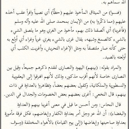
تفسير الآلوسي
الله سماهم به.
جمع الأقوال
تفسير ابن عثيمين
تفسير ابن الجوزي
تفسير الرازي
(فنسوا) من الميثاق المأخوذ عليهم (حظّاً) أي نصيباً وافراً عقب أخذه 
عليهم (مما ذكّروا به) من الإيمان بمحمد صلى الله عليه وآله وسلم 
تفسير الماوردي
مركَّزة العبارة
(فأغرينا) أي ألصقنا ذلك بهم، مأخوذ من الغري وهو ما يلصق الشيء 
أخرى
تفسير الجلالين
بالشيء كالصمغ وشبهه، يقال غرى بالشيء يغري غرياً وغراء أي أولع به 
أضواء البيان
منتقاة
جامع البيان للإيجي
حتى كأنه صار ملتصقاً به ومثل الإغراء التحريش، وأغريت الكلب أي 
تفسير ابن القيم
نظم الدرر للبقاعي
أولعته بالصيد.
تفسير البيضاوي
تفسير ابن تيمية
والمراد بقوله: (بينهم) اليهود والنصارى لتقدم ذكرهم جميعاً، وقيل بين 
تفسير النسفي
لغة وبلاغة
النصارى خاصة لأنهم أقرب مذكور، وذلك لأنهم افترقوا إلى اليعقوبية 
الوجيز للواحدي
التحرير والتنوير
عامّة
والنسطورية والملكانية، وكقول بعضهم بعضاً، وتظاهروا بالعداوة في ذات 
تفسير ابن أبي زمنين
تفسير السمعاني
المحرر الوجيز لابن
بينهم، قال النخعي: أغرى بعضهم بعض الخصومات والجدال في الدين.
عطية
تفسير مكّي
قال النحاس: ومن أحسن ما قيل في معنى أغرينا بينهم (العداوة 
البحر المحيط لأبي
آثار
محاسن التأويل
حيان
والبغضاء): أن الله عز وجل أمر بعداوة الكفار وإبغاضهم، فكل فرقة مأمورة 
للقاسمي
موسوعة التفسير
البسيط للواحدي
بعداوة صاحبتها وإبغاضها (إلى يوم القيامة) بالأهواء المختلفة (وسوف 
المأثور
تفسير الثعالبي