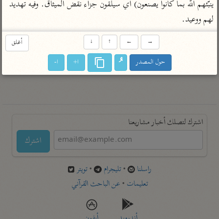
ينبّئهم الله بما كانوا يصنعون) أي سيلقون جزاء نقض الميثاق. وفيه تهديد 
تفسير أبي السعود
الدر المنثور
تفسير السمرقندي
لهم ووعيد.
الكشاف للزمخشري
تفسير ابن أبي حاتم
تفسير الثعلبي
تفسير مقاتل
→
←
↑
↓
أغلق
تفسير قتادة
حول المصدر
ا+
ا-
اشترك لتصلك أخبار مشاريعنا
اشترك
راسلنا
•
تليجرام
•
تويتر
تعليمات
•
عن الباحث القرآني
أندرويد
أيفون