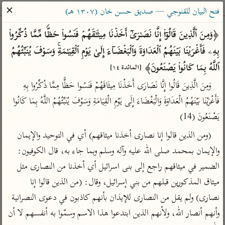
ساهم معنا في نشر القرآن والعلم الشرعي
✕
فتح البيان للقنوجي — صديق حسن خان (١٣٠٧ هـ)
الباحث القرآني
﴿وَمِنَ ٱلَّذِینَ قَالُوۤا۟ إِنَّا نَصَـٰرَىٰۤ أَخَذۡنَا مِیثَـٰقَهُمۡ فَنَسُوا۟ حَظࣰّا مِّمَّا ذُكِّرُوا۟ 
بِهِۦ فَأَغۡرَیۡنَا بَیۡنَهُمُ ٱلۡعَدَاوَةَ وَٱلۡبَغۡضَاۤءَ إِلَىٰ یَوۡمِ ٱلۡقِیَـٰمَةِۚ وَسَوۡفَ یُنَبِّئُهُمُ 
بحث
تفسير
علوم
مصاحف
معاجم
ٱللَّهُ بِمَا كَانُوا۟ یَصۡنَعُونَ﴾ 
[المائدة ١٤]
وَمِنَ الَّذِينَ قَالُوا إِنَّا نَصَارَى أَخَذْنَا مِيثَاقَهُمْ فَنَسُوا حَظًّا مِمَّا ذُكِّرُوا بِهِ 
فَأَغْرَيْنَا بَيْنَهُمُ الْعَدَاوَةَ وَالْبَغْضَاءَ إِلَى يَوْمِ الْقِيَامَةِ وَسَوْفَ يُنَبِّئُهُمُ اللَّهُ بِمَا كَانُوا 
Type 2 or more characters for results.
يَصْنَعُونَ (14)
Type 1 or more
أمّهات
عامّة
معاصرة
(ومن الذين قالوا إنا نصارى أخذنا ميثاقهم) أي في التوحيد والإيمان 
characters for results.
تفسير الطبري
فتح البيان للقنوجي
الميسر
والإيمان بمحمد صلى الله عليه وآله وسلم وبما جاء به، قال الكوفيون: 
تفسير ابن كثير
فتح القدير للشوكاني
المختصر في
الضمير في ميثاقهم راجع إلى بنى اسرائيل أي أخذنا من النصارى مثل 
التفسير
تفسير القرطبي
تفسير ابن جزي
ميثاق المذكورين قبلهم من بني إسرائيل، وقال: (من الذين قالوا إنا 
تفسير السعدي
تفسير البغوي
نصارى) ولم يقل من النصارى للإيذان بأنهم كاذبون في دعوى النصرانية 
أيسر التفاسير
موسوعات
وأنهم أنصار الله، ولأنهم الذين ابتدعوا هذا الاسم وسمّوا به أنفسهم لا أن 
القرآن – تدبر وعمل