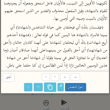
تفسير أبي السعود
لكونهما الأقربين إلى الميت، فالأوليان فاعل استحق ومفعوله أن يجردوهما 
الدر المنثور
تفسير السمرقندي
للقيام بالشهادة، وقيل المفعول محذوف والتقدير من الذين استحق عليهم 
الكشاف للزمخشري
تفسير ابن أبي حاتم
تفسير الثعلبي
الأوليان بالميت وصيته التي أوصى بها.
تفسير مقاتل
(فيقسمان بالله) أي فيحلفان على خيانة الشاهدين (لشهادتنا) أي 
تفسير قتادة
يميننا فالمراد بالشهادة هنا اليمين كما في قوله تعالى: (فشهادة أحدهم 
أربع شهادات) بالله أي ليحلفان لشهادتنا على أنهما كاذبان خائنان (أحق 
من شهادتهما) أي أحق بالقبول من يمينهماعلى أنهما صادقان أمينان (وما 
اعتدينا) أي ما تجاوزنا الحق في يميننا وقولنا أن شهادتنا أحق من شهادة 
اشترك لتصلك أخبار مشاريعنا
هذين الوصيين الخائنين (إنا إذاً لمن الظالمين) إن كنا حلفنا على باطل.
اشترك
→
←
↑
↓
أغلق
راسلنا
•
تليجرام
•
تويتر
حول المصدر
ا+
ا-
كنوز
•
تعليمات
•
عن الباحث القرآني
أندرويد
أيفون