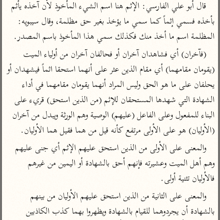
تفسير الآلوسي
جمع الأقوال
قال أبو علي الفارسي: الإثم هنا اسم الشيء المأخوذ لأن آخذه يأثم 
تفسير ابن عثيمين
تفسير ابن الجوزي
تفسير الرازي
بأخذه فسمي إثماً كما سمي ما يؤخذ بغير حق مظلمة، وقال سيبويه: 
المظلمة اسم ما أخذ منك فكذلك سمي هذا المأخوذ باسم المصدر.
تفسير الماوردي
مركَّزة العبارة
(فآخران) أي فشاهدان آخران أو فحالفان آخران من أولياء الميت 
أخرى
تفسير الجلالين
أضواء البيان
(يقومان مقامهما) أي مقام الذين عثر على أنهما استحقا اثماً فيشهدان أو 
منتقاة
جامع البيان للإيجي
يحلفان على ما هو الحق وليس المراد أنهما يقومان مقامهما في أداء 
تفسير ابن القيم
نظم الدرر للبقاعي
تفسير البيضاوي
الشهادة التي شهدها المستحقان للإثم (من الذين استحق) قريء على 
تفسير ابن تيمية
البناء للمفعول وعلى الفاعل (عليهم) الوصية وهم الورثة ويبدل من آخران 
تفسير النسفي
لغة وبلاغة
(الأوليان) هو على الأولى مرتفع كأنه قيل من هما فقيل هما الأوليان.
الوجيز للواحدي
التحرير والتنوير
عامّة
والمعنى على الأولى من الذين استحق عليهم الإثم أي جنى عليهم 
تفسير ابن أبي زمنين
تفسير السمعاني
المحرر الوجيز لابن
عطية
وهم أهل الميت وعشيرته فإنهم أحق بالشهادة أو اليمين من غيرهم 
تفسير مكّي
فالأوليان تثنية أولى.
البحر المحيط لأبي
آثار
محاسن التأويل
حيان
والمعنى على الثانية من الذين استحق عليهم الأوليان من بينهم 
للقاسمي
موسوعة التفسير
البسيط للواحدي
المأثور
بالشهادة أن يجردوهما للقيام بالشهادة ويظهروا بهما كذب الكاذبين 
تفسير الثعالبي