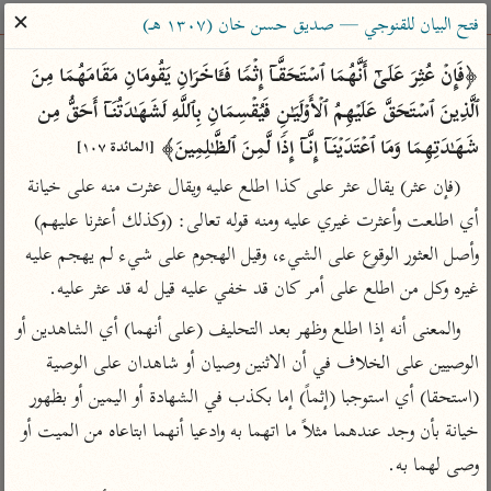
ساهم معنا في نشر القرآن والعلم الشرعي
✕
فتح البيان للقنوجي — صديق حسن خان (١٣٠٧ هـ)
الباحث القرآني
﴿فَإِنۡ عُثِرَ عَلَىٰۤ أَنَّهُمَا ٱسۡتَحَقَّاۤ إِثۡمࣰا فَـَٔاخَرَانِ یَقُومَانِ مَقَامَهُمَا مِنَ 
ٱلَّذِینَ ٱسۡتَحَقَّ عَلَیۡهِمُ ٱلۡأَوۡلَیَـٰنِ فَیُقۡسِمَانِ بِٱللَّهِ لَشَهَـٰدَتُنَاۤ أَحَقُّ مِن 
بحث
تفسير
علوم
مصاحف
معاجم
شَهَـٰدَتِهِمَا وَمَا ٱعۡتَدَیۡنَاۤ إِنَّاۤ إِذࣰا لَّمِنَ ٱلظَّـٰلِمِینَ﴾ 
[المائدة ١٠٧]
(فإن عثر) يقال عثر على كذا اطلع عليه ويقال عثرت منه على خيانة 
أي اطلعت وأعثرت غيري عليه ومنه قوله تعالى: (وكذلك أعثرنا عليهم) 
Type 2 or more characters for results.
وأصل العثور الوقوع على الشيء، وقيل الهجوم على شيء لم يهجم عليه 
Type 1 or more
أمّهات
عامّة
معاصرة
غيره وكل من اطلع على أمر كان قد خفي عليه قيل له قد عثر عليه.
characters for results.
تفسير الطبري
فتح البيان للقنوجي
الميسر
والمعنى أنه إذا اطلع وظهر بعد التحليف (على أنهما) أي الشاهدين أو 
تفسير ابن كثير
فتح القدير للشوكاني
المختصر في
الوصيين على الخلاف في أن الاثنين وصيان أو شاهدان على الوصية 
التفسير
تفسير القرطبي
تفسير ابن جزي
(استحقا) أي استوجبا (إثماً) إما بكذب في الشهادة أو اليمين أو بظهور 
تفسير السعدي
تفسير البغوي
خيانة بأن وجد عندهما مثلاً ما اتهما به وادعيا أنهما ابتاعاه من الميت أو 
أيسر التفاسير
موسوعات
وصى لهما به.
القرآن – تدبر وعمل