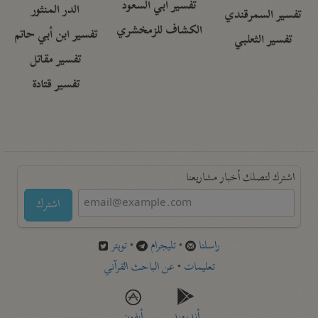
تفسير أبي السعود
الدر المنثور
تفسير السمرقندي
الكشاف للزمخشري
تفسير ابن أبي حاتم
تفسير الثعلبي
تفسير مقاتل
تفسير قتادة
اشترك لتصلك أخبار مشاريعنا
اشترك
راسلنا
•
تليجرام
•
تويتر
تعليمات
•
عن الباحث القرآني
أندرويد
أيفون