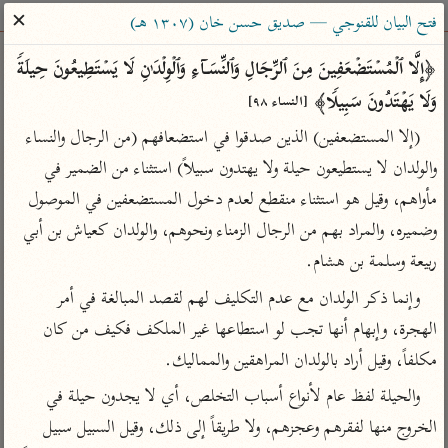
ساهم معنا في نشر القرآن والعلم الشرعي
✕
فتح البيان للقنوجي — صديق حسن خان (١٣٠٧ هـ)
الباحث القرآني
﴿إِلَّا ٱلۡمُسۡتَضۡعَفِینَ مِنَ ٱلرِّجَالِ وَٱلنِّسَاۤءِ وَٱلۡوِلۡدَ ٰ⁠نِ لَا یَسۡتَطِیعُونَ حِیلَةࣰ 
وَلَا یَهۡتَدُونَ سَبِیلࣰا﴾ 
[النساء ٩٨]
بحث
تفسير
علوم
مصاحف
معاجم
(إلا المستضعفين) الذين صدقوا في استضعافهم (من الرجال والنساء 
والولدان لا يستطيعون حيلة ولا يهتدون سبيلاً) استثناء من الضمير في 
مأواهم، وقيل هو استثناء منقطع لعدم دخول المستضعفين في الموصول 
Type 2 or more characters for results.
وضميره، والمراد بهم من الرجال الزمناء ونحوهم، والولدان كعياش بن أبي 
Type 1 or more
أمّهات
عامّة
معاصرة
ربيعة وسلمة بن هشام.
characters for results.
تفسير الطبري
فتح البيان للقنوجي
الميسر
وإنما ذكر الولدان مع عدم التكليف لهم لقصد المبالغة في أمر 
تفسير ابن كثير
فتح القدير للشوكاني
المختصر في
الهجرة، وإبهام أنها تجب لو استطاعها غير الملكف فكيف من كان 
التفسير
تفسير القرطبي
تفسير ابن جزي
مكلفاً، وقيل أراد بالولدان المراهقين والمماليك.
تفسير السعدي
تفسير البغوي
والحيلة لفظ عام لأنواع أسباب التخلص، أي لا يجدون حيلة في 
أيسر التفاسير
موسوعات
الخروج منها لفقرهم وعجزهم، ولا طريقاً إلى ذلك، وقيل السبيل سبيل 
القرآن – تدبر وعمل