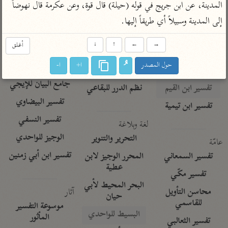
تفسير الآلوسي
المدينة، عن ابن جريج في قوله (حيلة) قال قوة، وعن عكرمة قال نهوضاً 
جمع الأقوال
تفسير ابن عثيمين
تفسير ابن الجوزي
تفسير الرازي
إلى المدينة وسبيلاً أي طريقاً إليها.
تفسير الماوردي
→
←
↑
↓
أغلق
مركَّزة العبارة
أخرى
حول المصدر
ا+
ا-
تفسير الجلالين
أضواء البيان
منتقاة
جامع البيان للإيجي
تفسير ابن القيم
نظم الدرر للبقاعي
تفسير البيضاوي
تفسير ابن تيمية
تفسير النسفي
لغة وبلاغة
الوجيز للواحدي
التحرير والتنوير
عامّة
تفسير ابن أبي زمنين
تفسير السمعاني
المحرر الوجيز لابن
عطية
تفسير مكّي
البحر المحيط لأبي
آثار
محاسن التأويل
حيان
للقاسمي
موسوعة التفسير
البسيط للواحدي
المأثور
تفسير الثعالبي