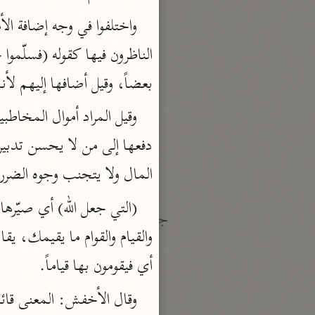
نحو ١٩ مجلدًا
الجامع لأحكام القرآن
القرطبي (٦٧١ هـ)
بعضاً، وقيل أضافها إليهم ل
نحو ٢٤ مجلدًا
معالم التنزيل
البغوي (٥١٦ هـ)
نحو ١١ مجلدًا
المال ولا يتجنب وجوه الضرر
جمع الأقوال
زاد المسير
أي فيقومون بها قياماً.
ابن الجوزي (٥٩٧ هـ)
نحو ٥ مجلدات