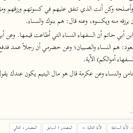
الزمخشري (٥٣٨ هـ)
ج
نحو ٨ مجلدات
يرزقه منه ويكسوه، وعنه قال: هم بنوك والنساء.
تف
السفهاء أموالكم) الآية.
ت
قتا
الآية السابقة
الآية التالية
←
المصدر
↑
السابق
المصدر
↓
التالي