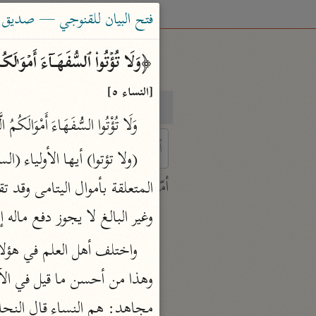
فتح البيان للقنوجي — صديق حسن 
﴿وَلَا تُؤۡتُوا۟ ٱلسُّفَهَاۤءَ أَمۡوَ ٰ⁠لَ
[النساء ٥]
بحث
تفسير
وَلَا تُؤْتُوا السُّفَهَاءَ أَمْوَالَكُمُ ا
 characters for results.
أمّهات
جامع البيان
وغير البالغ لا يجوز دفع ماله 
ابن جرير الطبري (٣١٠ هـ)
نحو ٢٨ مجلدًا
تفسير القرآن العظيم
ابن كثير (٧٧٤ هـ)
مجاهد: هم النساء قال النحا