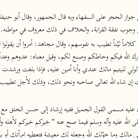
المحرر الوجيز
ابن عطية (٥٤٦ هـ)
نحو ٨ مجلدات
لى وجوب نفقة القرابة، والخلاف في ذلك معروف في مواطنه.
البحر المحيط
أبو حيان (٧٤٥ هـ)
نحو ١٦ مجلدًا
التفسير البسيط
الواحدي (٤٦٨ هـ)
نحو ٢٢ مجلدًا
آثار
إرشاد العقل السليم
أبو السعود (٩٨٢ هـ)
ى الله عليه وآله وسلم فيما صح عنه " خيركم خيركم لأهله وأ
نحو ٩ مجلدات
الكشاف