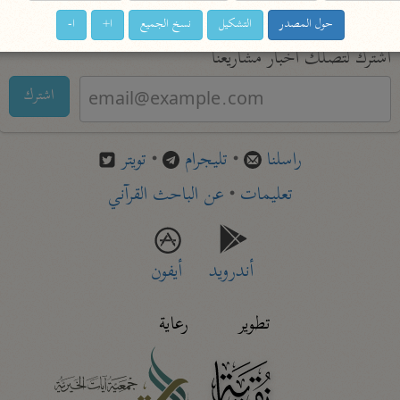
حول المصدر
التشكيل
نسخ الجميع
ا+
ا-
اشترك لتصلك أخبار مشاريعنا
اشترك
راسلنا
•
تليجرام
•
تويتر
تعليمات
•
عن الباحث القرآني
أندرويد
أيفون
تطوير
رعاية