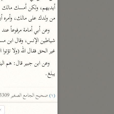
السمرقندي (٣٧٣ هـ)
نحو ٥ مجلدات
من ولدك على مالك، وأمره أن 
الكشف والبيان
الثعلبي (٤٢٧ هـ)
نحو ٨ مجلدات
غير الحق فقال الله (ولا تؤتوا 
يبلغ.

(١)
 صحيح الجامع الصغير 3309.
→