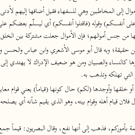
نحو ١١ مجلدًا
التسهيل لعلوم التنزيل
ابن جُزَيّ (٧٤١ هـ)
أنها من جنس أموالهم؛ فإن الأموال جعلت مشتركة بين الخلق
نحو ٣ مجلدات
موسوعات
روح المعاني
 التي تهلكه وتذهب به.
الآلوسي (١٢٧٠ هـ)
نحو ٢٨ مجلدًا
مفاتيح الغيب
فخر الدين الرازي (٦٠٦ هـ)
نحو ٢٤ مجلدًا