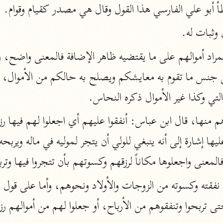
طأ أبو علي الفارسي هذا القول وقال هي مصدر كقيام وقوام.
أخرى
وثبات له.
مركَّزة الع
أضواء البيان
محمد الأمين الشنقيطي (١٣٩٤ هـ)
الم
نحو ١١ مجلدًا
نظم الدرر
 التي وكذا غير الأموال ذكره النحاس.
البقاعي (٨٨٥ هـ)
نحو ٢٠ مجلدًا
لمعنى واجعلوها مكاناً لرزقهم وكسوتهم بأن تتجروا فيها وترب
لغة وبلاغة
التحرير والتنوير
ابن عاشور (١٣٩٣ هـ)
نحو ٢٤ مجلدًا