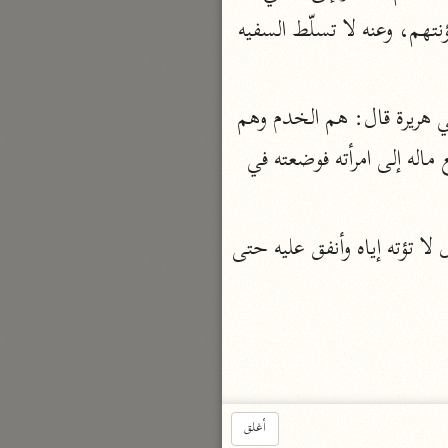
الدر المنثور
أيديهم، ولكن أمسك مالك وأصلحه وكن أنت الذي تنفق عليهم في كسوتهم ورزقهم ومؤنتهم، وعنه لا تسلّط السفيه 
لال الدين السيوطي (٩١١ هـ)
نحو ١٣ مجلدًا
سير القرآن العظيم مسندًا
وعن أبي أمامة مرفوعاً عند ابن أبي حاتم أن السفهاء النساء التي أطاعت قيمها. وعن أبي هريرة قال: هم الخدم وهم 
ابن أبي حاتم الرازي (٣٢٧ هـ)
شياطين الإنس، وقال ابن مسعود: هم النساء والصبيان؛ وعن حضرمي أن رجلاً عمد فدفع ماله إلى امرأته فوضعته في 
نحو ١٠ مجلدات
فسير مقاتل بن سليمان
وعن ابن جبير قال: هم اليتامى والنساء وعن عكرمة قال هو مال اليتيم يكون عندك يقول لا تؤته إياه وأنفق عليه حتى 
مقاتل بن سليمان (١٥٠ هـ)
نحو ٥ مجلدات
تفسير قتادة
دة بن دعامة السّدوسيّ (١١٧ هـ)
أغلق