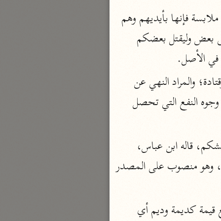
نحو مجلد
واختلفوا في وجه إضافة الأموال إلى المخاطبين وهي للسفهاء فقيل أضافها إليهم لأدنى ملابسة فإنها بأيديهم وهم 
تيسير الكريم الرحمن
الناظرون فيها كقوله (فسلّموا على أنفسكم) وقوله (فاقتلوا أنفسكم) أي ليسلّم بعضكم على بعض وليقتل بعضكم 
السعدي (١٣٧٦ هـ)
 في الأصل.
نحو ٤ مجلدات
أيسر التفاسير
وقيل المراد أموال المخاطبين حقيقة؛ وبه قال أبو موسى الأشعري وابن عباس والحسن وقتادة؛ والمراد النهي عن 
أبو بكر الجزائري (١٤٣٩ هـ)
دفعها إلى من لا يحسن تدبيرها كالنساء والصبيان ومن هو ضعيف الإدراك لا يهتدي إلى وجوه النفع التي تحصل 
نحو ٣ مجلدات
القرآن – تدبّر وعمل
(التي جعل الله) أي صيّرها أو خلقها وأوجدها (لكم) حال كونها (قياماً) يعني قوام معايشكم، قاله ابن عباس، 
شركة الخبرات الذكية
نحو ٣ مجلدات
والقيام والقوام ما يقيمك، يقال فلان قيام أهله وقوام بيته، وهو الذي يقيم شأنه أي يصلحه، وهو منصوب على المصدر 
تفسير القرآن الكريم
ابن عثيمين (١٤٢١ هـ)
وقال الأخفش: المعنى قائمة بأموركم، فذهب إلى أنها نفع، وقال البصريون: قيماً جمع قيمة كديمة وديم أي 
نحو ١٥ مجلدًا