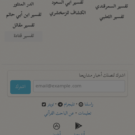
تفسير أبي السعود
الدر المنثور
تفسير السمرقندي
الكشاف للزمخشري
تفسير ابن أبي حاتم
تفسير الثعلبي
تفسير مقاتل
تفسير قتادة
اشترك لتصلك أخبار مشاريعنا
اشترك
راسلنا
•
تليجرام
•
تويتر
تعليمات
•
عن الباحث القرآني
أندرويد
أيفون