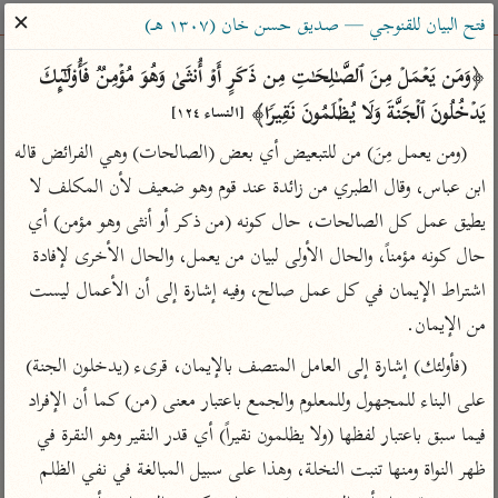
ساهم معنا في نشر القرآن والعلم الشرعي
✕
فتح البيان للقنوجي — صديق حسن خان (١٣٠٧ هـ)
الباحث القرآني
﴿وَمَن یَعۡمَلۡ مِنَ ٱلصَّـٰلِحَـٰتِ مِن ذَكَرٍ أَوۡ أُنثَىٰ وَهُوَ مُؤۡمِنࣱ فَأُو۟لَـٰۤىِٕكَ 
یَدۡخُلُونَ ٱلۡجَنَّةَ وَلَا یُظۡلَمُونَ نَقِیرࣰا﴾ 
[النساء ١٢٤]
بحث
تفسير
علوم
مصاحف
معاجم
(ومن يعمل مِنَ) من للتبعيض أي بعض (الصالحات) وهي الفرائض قاله 
ابن عباس، وقال الطبري من زائدة عند قوم وهو ضعيف لأن المكلف لا 
يطيق عمل كل الصالحات، حال كونه (من ذكر أو أنثى وهو مؤمن) أي 
Type 2 or more characters for results.
حال كونه مؤمناً، والحال الأولى لبيان من يعمل، والحال الأخرى لإفادة 
Type 1 or more
أمّهات
عامّة
معاصرة
اشتراط الإيمان في كل عمل صالح، وفيه إشارة إلى أن الأعمال ليست 
characters for results.
تفسير الطبري
فتح البيان للقنوجي
الميسر
من الإيمان.
تفسير ابن كثير
فتح القدير للشوكاني
المختصر في
(فأولئك) إشارة إلى العامل المتصف بالإيمان، قرىء (يدخلون الجنة) 
التفسير
تفسير القرطبي
تفسير ابن جزي
على البناء للمجهول وللمعلوم والجمع باعتبار معنى (من) كما أن الإفراد 
تفسير السعدي
تفسير البغوي
فيما سبق باعتبار لفظها (ولا يظلمون نقيراً) أي قدر النقير وهو النقرة في 
أيسر التفاسير
ظهر النواة ومنها تنبت النخلة، وهذا على سبيل المبالغة في نفي الظلم 
موسوعات
القرآن – تدبر وعمل