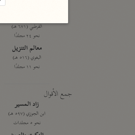
→
نحو ١٩ مجلدًا
الجامع لأحكام القرآن
القرطبي (٦٧١ هـ)
نحو ٢٤ مجلدًا
معالم التنزيل
البغوي (٥١٦ هـ)
نحو ١١ مجلدًا
جمع الأقوال
زاد المسير
ابن الجوزي (٥٩٧ هـ)
نحو ٥ مجلدات