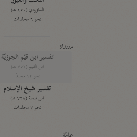
النكت والعيون
الماوردي (٤٥٠ هـ)
نحو ٦ مجلدات
منتقاة
تفسير ابن قيّم الجوزيّة
ابن القيم (٧٥١ هـ)
نحو ١٢ مجلدًا
تفسير شيخ الإسلام
ابن تيمية (٧٢٨ هـ)
نحو ٧ مجلدات
عامّة