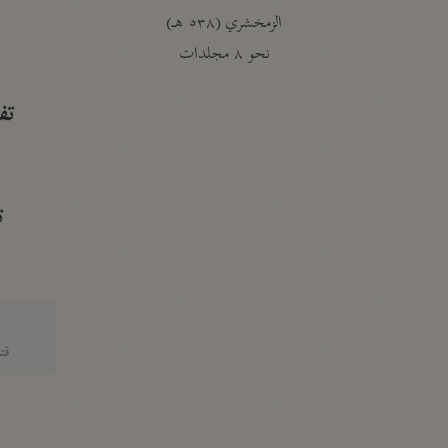
الزمخشري (٥٣٨ هـ)
ج
نحو ٨ مجلدات
تف
ت
قتا