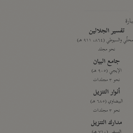
بارة
تفسير الجلالين
حلّي والسيوطي (٨٦٤، ٩١١ هـ)
نحو مجلد
جامع البيان
الإيجي (٩٠٥ هـ)
نحو ٣ مجلدات
أنوار التنزيل
البيضاوي (٦٨٥ هـ)
نحو ٣ مجلدات
مدارك التنزيل
النسفي (٧١٠ هـ)