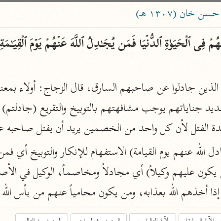
ساهم معنا في نشر القرآن والعلم الشرعي
خان (١٣٠٧ هـ)
الباحث القرآني
علوم
مصاحف
pe 1 or
Type 2 or more
الفتل لأن كل واحد من الخصمين يريد أن يفتل صاحبه عم
عامّة
معاصرة
more
فتح البيان
acters
صديق حسن خان (١٣٠٧ هـ)
نحو ١٢ مجلدًا
results.
ذا أخذهم الله بعذابه، ومن يكون محامياً عنهم من بأس الله 
فتح القدير
الشوكاني (١٢٥٠ هـ)