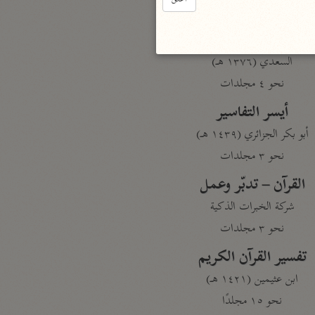
نحو مجلد
تيسير الكريم الرحمن
السعدي (١٣٧٦ هـ)
نحو ٤ مجلدات
أيسر التفاسير
أبو بكر الجزائري (١٤٣٩ هـ)
نحو ٣ مجلدات
القرآن – تدبّر وعمل
شركة الخبرات الذكية
نحو ٣ مجلدات
تفسير القرآن الكريم
ابن عثيمين (١٤٢١ هـ)
نحو ١٥ مجلدًا