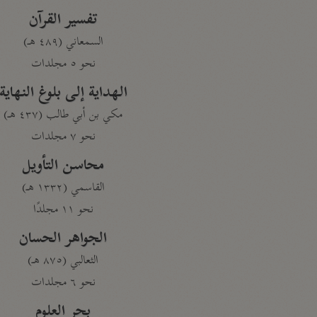
تفسير القرآن
السمعاني (٤٨٩ هـ)
نحو ٥ مجلدات
الهداية إلى بلوغ النهاية
مكي بن أبي طالب (٤٣٧ هـ)
نحو ٧ مجلدات
محاسن التأويل
القاسمي (١٣٣٢ هـ)
نحو ١١ مجلدًا
الجواهر الحسان
الثعالبي (٨٧٥ هـ)
نحو ٦ مجلدات
بحر العلوم