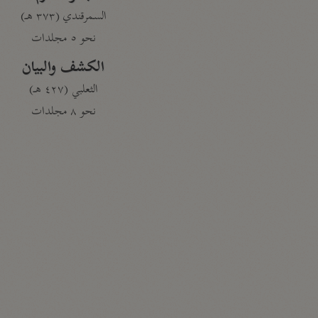
السمرقندي (٣٧٣ هـ)
نحو ٥ مجلدات
الكشف والبيان
الثعلبي (٤٢٧ هـ)
نحو ٨ مجلدات