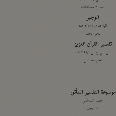
نحو ٣ مجلدات
الوجيز
الواحدي (٤٦٨ هـ)
نحو مجلد
تفسير القرآن العزيز
ابن أبي زمنين (٣٩٩ هـ)
نحو مجلدين
موسوعة التفسير المأثور
معهد الشاطبي
٢٣ مجلدًا