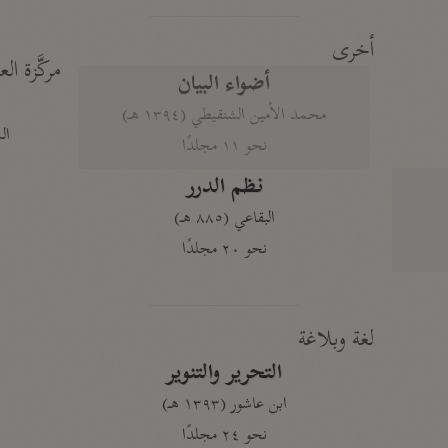
أخرى
مركَّزة الع
أضواء البيان
محمد الأمين الشنقيطي (١٣٩٤ هـ)
الم
نحو ١١ مجلدًا
نظم الدرر
البقاعي (٨٨٥ هـ)
نحو ٢٠ مجلدًا
لغة وبلاغة
التحرير والتنوير
ابن عاشور (١٣٩٣ هـ)
نحو ٢٤ مجلدًا