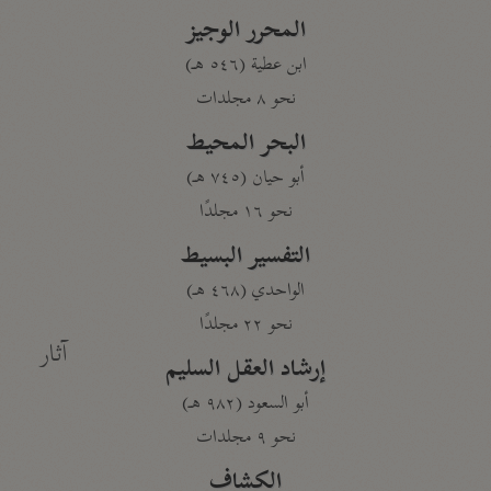
المحرر الوجيز
ابن عطية (٥٤٦ هـ)
نحو ٨ مجلدات
البحر المحيط
أبو حيان (٧٤٥ هـ)
نحو ١٦ مجلدًا
التفسير البسيط
الواحدي (٤٦٨ هـ)
نحو ٢٢ مجلدًا
آثار
إرشاد العقل السليم
أبو السعود (٩٨٢ هـ)
نحو ٩ مجلدات
الكشاف