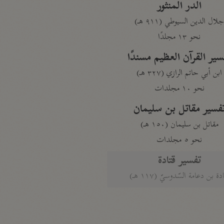
الدر المنثور
لال الدين السيوطي (٩١١ هـ)
نحو ١٣ مجلدًا
سير القرآن العظيم مسندًا
ابن أبي حاتم الرازي (٣٢٧ هـ)
نحو ١٠ مجلدات
فسير مقاتل بن سليمان
مقاتل بن سليمان (١٥٠ هـ)
نحو ٥ مجلدات
تفسير قتادة
دة بن دعامة السّدوسيّ (١١٧ هـ)