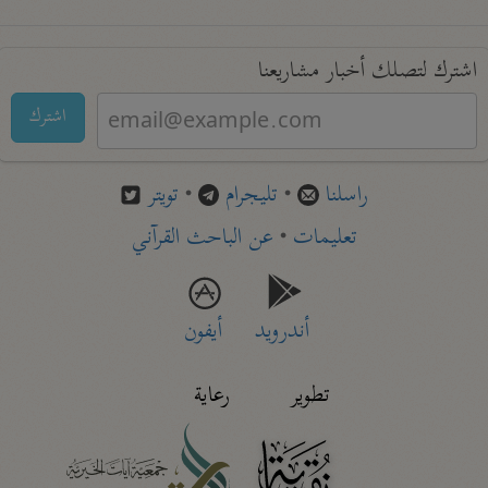
اشترك لتصلك أخبار مشاريعنا
اشترك
راسلنا
•
تليجرام
•
تويتر
تعليمات
•
عن الباحث القرآني
أندرويد
أيفون
تطوير
رعاية