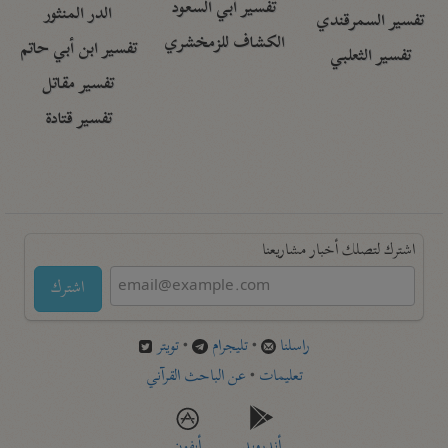
تفسير أبي السعود
الدر المنثور
تفسير السمرقندي
الكشاف للزمخشري
تفسير ابن أبي حاتم
تفسير الثعلبي
تفسير مقاتل
تفسير قتادة
اشترك لتصلك أخبار مشاريعنا
اشترك
راسلنا
•
تليجرام
•
تويتر
تعليمات
•
عن الباحث القرآني
أندرويد
أيفون