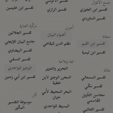
تفسير الآلوسي
جمع الأقوال
تفسير ابن عثيمين
تفسير ابن الجوزي
تفسير الرازي
تفسير الماوردي
مركَّزة العبارة
أخرى
تفسير الجلالين
أضواء البيان
منتقاة
جامع البيان للإيجي
تفسير ابن القيم
نظم الدرر للبقاعي
تفسير البيضاوي
تفسير ابن تيمية
تفسير النسفي
لغة وبلاغة
الوجيز للواحدي
التحرير والتنوير
عامّة
تفسير ابن أبي زمنين
تفسير السمعاني
المحرر الوجيز لابن
عطية
تفسير مكّي
البحر المحيط لأبي
آثار
محاسن التأويل
حيان
للقاسمي
موسوعة التفسير
البسيط للواحدي
المأثور
تفسير الثعالبي