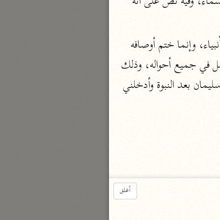
التغير، ففيه رد على النصارى، وقال الحسن ابن الفضل يكلم الناس كهلاً بعد نزوله من السماء، وفيه نص على أنه 
بارة
(ومن) العباد (الصالحين) مثل إبراهيم وإسمعيل وإسحق ويعقوب وموسى وغيرهم من الأنبياء، وإنما ختم أوصافه 
تفسير الجلالين
بالصلاح لأنه لا يسمى المرء صالحاً حتى يكون مواظباً على النهج الأصلح والطريق الأكمل في جميع أحواله، وذلك 
حلّي والسيوطي (٨٦٤، ٩١١ هـ)
نحو مجلد
يتناول جميع المقامات في الدين والدنيا في أفعال القلوب وفي أفعال الجوارح، ولهذا قال سليمان بعد النبوة وأدخلني 
جامع البيان
الإيجي (٩٠٥ هـ)
نحو ٣ مجلدات
أنوار التنزيل
البيضاوي (٦٨٥ هـ)
نحو ٣ مجلدات
أغلق
مدارك التنزيل
النسفي (٧١٠ هـ)