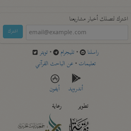
اشترك لتصلك أخبار مشاريعنا
اشترك
راسلنا
•
تليجرام
•
تويتر
تعليمات
•
عن الباحث القرآني
أندرويد
أيفون
تطوير
رعاية