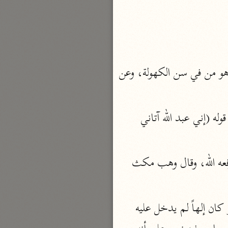
نحو مجلد
تيسير الكريم الرحمن
السعدي (١٣٧٦ هـ)
نحو ٤ مجلدات
انتهى، وقال قتادة في المهد وكهلاً يعني يكلمهم صغيراً وكبيراً، قال ابن عباس الكهل هو من في سن الكهولة، وعن 
أيسر التفاسير
أبو بكر الجزائري (١٤٣٩ هـ)
نحو ٣ مجلدات
وعن ابن عباس قال تكلم عيسى ثم لم يتكلم حتى بلغ مبلغ النطق والذي تكلم به هو قوله (إني عبد الله آتاني 
القرآن – تدبّر وعمل
شركة الخبرات الذكية
قال ابن قتيبة لما كان لعيسى ثلاثون سنة أرسله الله فمكث في رسالته ثلاثين شهراً ثم رفعه الله، وقال وهب مكث 
نحو ٣ مجلدات
تفسير القرآن الكريم
ابن عثيمين (١٤٢١ هـ)
قيل وفي الآية بشارة لمريم بأنه يبقى حتى يكتهل، وفيه أنه يتغير من حال إلى حال، ولو كان إلهاً لم يدخل عليه 
نحو ١٥ مجلدًا