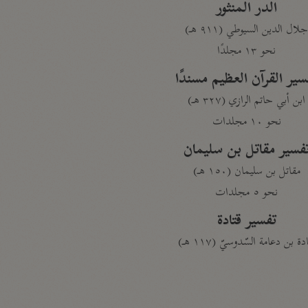
الدر المنثور
لال الدين السيوطي (٩١١ هـ)
نحو ١٣ مجلدًا
سير القرآن العظيم مسندًا
ابن أبي حاتم الرازي (٣٢٧ هـ)
نحو ١٠ مجلدات
فسير مقاتل بن سليمان
مقاتل بن سليمان (١٥٠ هـ)
نحو ٥ مجلدات
تفسير قتادة
دة بن دعامة السّدوسيّ (١١٧ هـ)