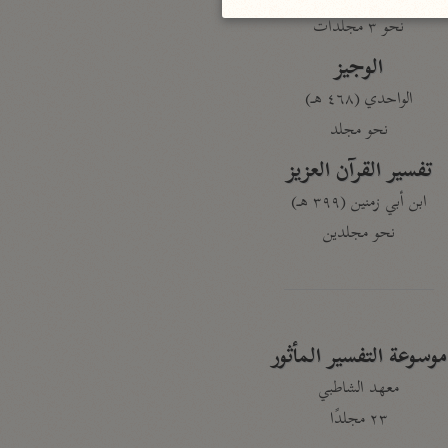
نحو ٣ مجلدات
الوجيز
الواحدي (٤٦٨ هـ)
نحو مجلد
تفسير القرآن العزيز
ابن أبي زمنين (٣٩٩ هـ)
نحو مجلدين
موسوعة التفسير المأثور
معهد الشاطبي
٢٣ مجلدًا