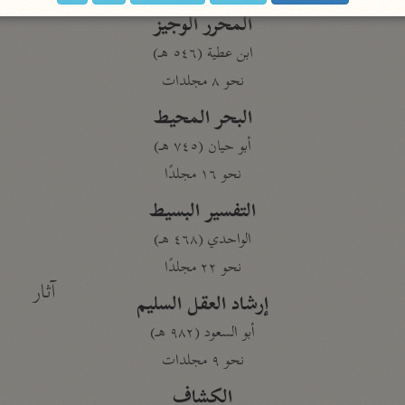
المحرر الوجيز
ابن عطية (٥٤٦ هـ)
نحو ٨ مجلدات
البحر المحيط
أبو حيان (٧٤٥ هـ)
نحو ١٦ مجلدًا
التفسير البسيط
الواحدي (٤٦٨ هـ)
نحو ٢٢ مجلدًا
آثار
إرشاد العقل السليم
أبو السعود (٩٨٢ هـ)
نحو ٩ مجلدات
الكشاف