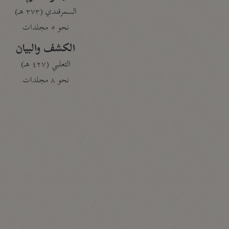
السمرقندي (٣٧٣ هـ)
نحو ٥ مجلدات
الكشف والبيان
الثعلبي (٤٢٧ هـ)
نحو ٨ مجلدات