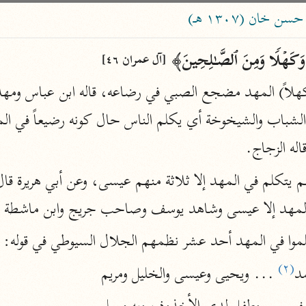
ساهم معنا في نشر القرآن والعلم الشرعي
خان (١٣٠٧ هـ)
الباحث القرآني
وَكَهۡلࣰا وَمِنَ ٱلصَّـٰلِحِینَ﴾ 
[آل عمران ٤٦]
علوم
مصاحف
اله الزجاج.
pe 1 or
Type 2 or more
عامّة
معاصرة
more
فتح البيان
ي المهد إلا عيسى وشاهد يوسف وصاحب جريج وابن ماشطة ف
acters
صديق حسن خان (١٣٠٧ هـ)
موا في المهد أحد عشر نظمهم الجلال السيوطي في قوله:
نحو ١٢ مجلدًا
results.
(٢)
د
 ... ويحيى وعيسى والخليل ومريم
فتح القدير
الشوكاني (١٢٥٠ هـ)