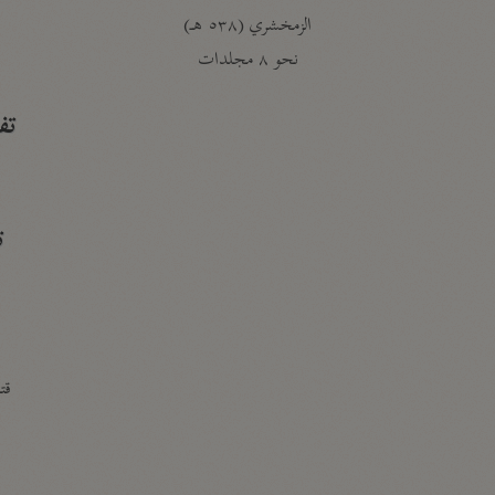
الزمخشري (٥٣٨ هـ)
ج
نحو ٨ مجلدات
تف
ت
قتا