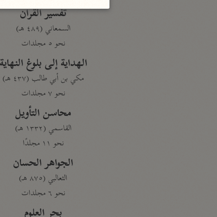
تفسير القرآن
السمعاني (٤٨٩ هـ)
نحو ٥ مجلدات
الهداية إلى بلوغ النهاية
مكي بن أبي طالب (٤٣٧ هـ)
نحو ٧ مجلدات
محاسن التأويل
القاسمي (١٣٣٢ هـ)
نحو ١١ مجلدًا
الجواهر الحسان
الثعالبي (٨٧٥ هـ)
نحو ٦ مجلدات
بحر العلوم