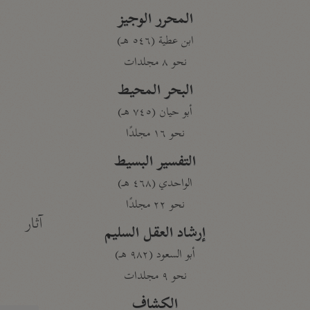
المحرر الوجيز
ابن عطية (٥٤٦ هـ)
نحو ٨ مجلدات
البحر المحيط
أبو حيان (٧٤٥ هـ)
نحو ١٦ مجلدًا
التفسير البسيط
الواحدي (٤٦٨ هـ)
نحو ٢٢ مجلدًا
آثار
إرشاد العقل السليم
أبو السعود (٩٨٢ هـ)
نحو ٩ مجلدات
الكشاف