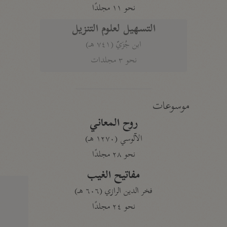
نحو ١١ مجلدًا
التسهيل لعلوم التنزيل
ابن جُزَيّ (٧٤١ هـ)
نحو ٣ مجلدات
موسوعات
روح المعاني
الآلوسي (١٢٧٠ هـ)
نحو ٢٨ مجلدًا
مفاتيح الغيب
فخر الدين الرازي (٦٠٦ هـ)
نحو ٢٤ مجلدًا