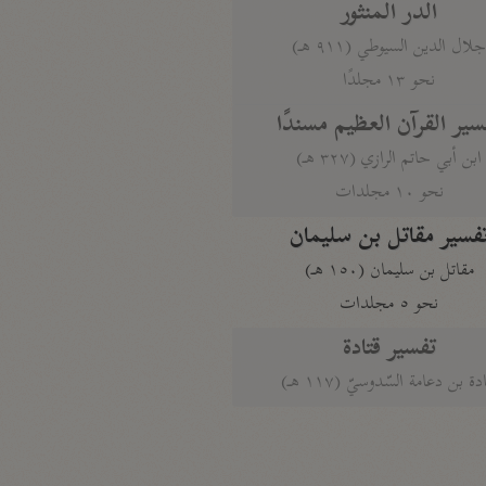
الدر المنثور
لال الدين السيوطي (٩١١ هـ)
نحو ١٣ مجلدًا
سير القرآن العظيم مسندًا
ابن أبي حاتم الرازي (٣٢٧ هـ)
نحو ١٠ مجلدات
فسير مقاتل بن سليمان
مقاتل بن سليمان (١٥٠ هـ)
نحو ٥ مجلدات
تفسير قتادة
دة بن دعامة السّدوسيّ (١١٧ هـ)