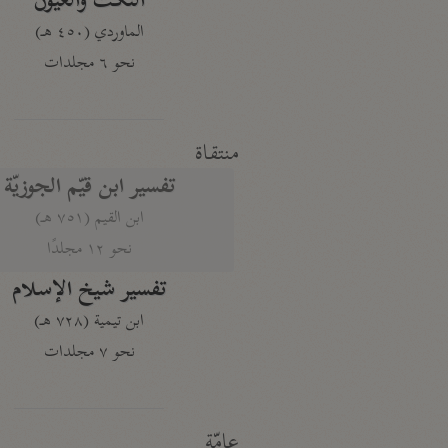
النكت والعيون
الماوردي (٤٥٠ هـ)
نحو ٦ مجلدات
منتقاة
تفسير ابن قيّم الجوزيّة
ابن القيم (٧٥١ هـ)
نحو ١٢ مجلدًا
تفسير شيخ الإسلام
ابن تيمية (٧٢٨ هـ)
نحو ٧ مجلدات
عامّة