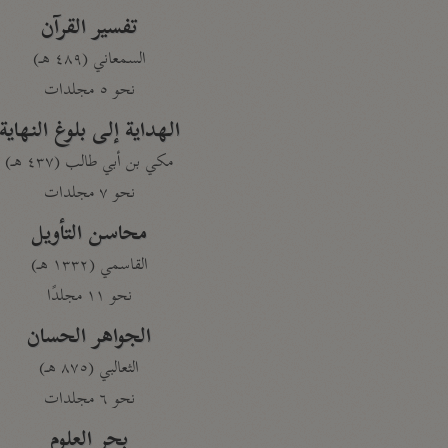
تفسير القرآن
السمعاني (٤٨٩ هـ)
نحو ٥ مجلدات
الهداية إلى بلوغ النهاية
مكي بن أبي طالب (٤٣٧ هـ)
نحو ٧ مجلدات
محاسن التأويل
القاسمي (١٣٣٢ هـ)
نحو ١١ مجلدًا
الجواهر الحسان
الثعالبي (٨٧٥ هـ)
نحو ٦ مجلدات
بحر العلوم