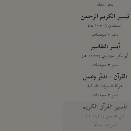
نحو مجلد
تيسير الكريم الرحمن
السعدي (١٣٧٦ هـ)
نحو ٤ مجلدات
أيسر التفاسير
أبو بكر الجزائري (١٤٣٩ هـ)
نحو ٣ مجلدات
القرآن – تدبّر وعمل
شركة الخبرات الذكية
نحو ٣ مجلدات
تفسير القرآن الكريم
ابن عثيمين (١٤٢١ هـ)
نحو ١٥ مجلدًا