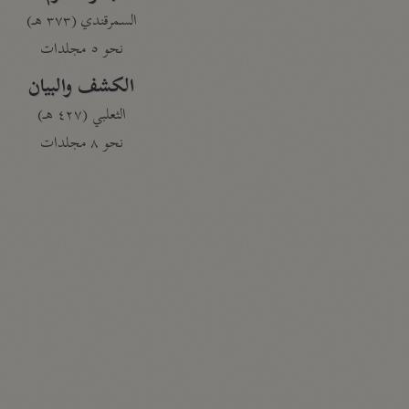
السمرقندي (٣٧٣ هـ)
نحو ٥ مجلدات
الكشف والبيان
الثعلبي (٤٢٧ هـ)
نحو ٨ مجلدات