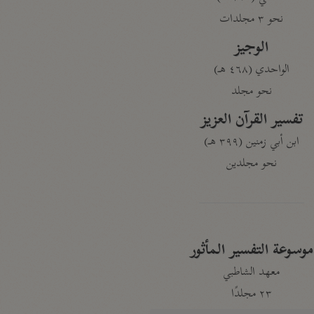
نحو ٣ مجلدات
الوجيز
الواحدي (٤٦٨ هـ)
نحو مجلد
تفسير القرآن العزيز
ابن أبي زمنين (٣٩٩ هـ)
نحو مجلدين
موسوعة التفسير المأثور
معهد الشاطبي
٢٣ مجلدًا