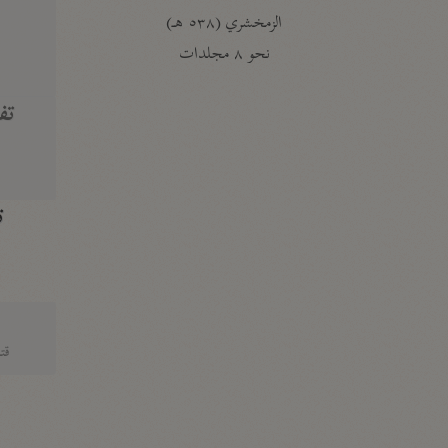
الزمخشري (٥٣٨ هـ)
ج
نحو ٨ مجلدات
تف
ت
قتا