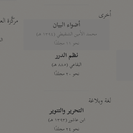
أخرى
مركَّزة الع
أضواء البيان
محمد الأمين الشنقيطي (١٣٩٤ هـ)
الم
نحو ١١ مجلدًا
نظم الدرر
البقاعي (٨٨٥ هـ)
نحو ٢٠ مجلدًا
لغة وبلاغة
التحرير والتنوير
ابن عاشور (١٣٩٣ هـ)
نحو ٢٤ مجلدًا