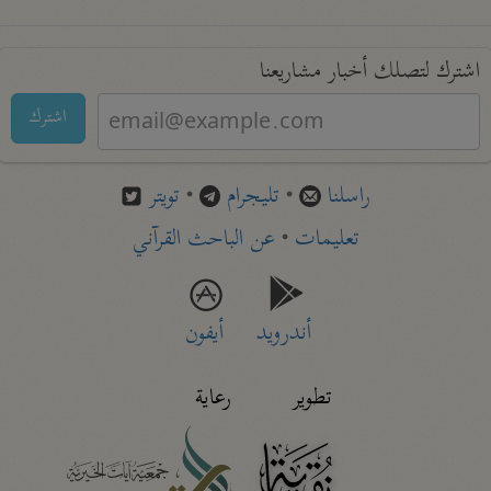
اشترك لتصلك أخبار مشاريعنا
اشترك
راسلنا
•
تليجرام
•
تويتر
تعليمات
•
عن الباحث القرآني
أندرويد
أيفون
تطوير
رعاية