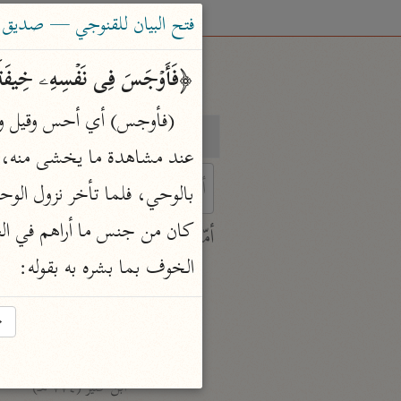
فتح البيان للقنوجي — صديق حسن 
﴿فَأَوۡجَسَ فِی نَفۡسِهِۦ خِیفَة
بحث
تفسير
 characters for results.
أمّهات
الخوف بما بشره به بقوله:
جامع البيان
ابن جرير الطبري (٣١٠ هـ)
→
نحو ٢٨ مجلدًا
تفسير القرآن العظيم
ابن كثير (٧٧٤ هـ)