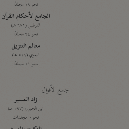
نحو ١٩ مجلدًا
الجامع لأحكام القرآن
القرطبي (٦٧١ هـ)
نحو ٢٤ مجلدًا
معالم التنزيل
البغوي (٥١٦ هـ)
نحو ١١ مجلدًا
جمع الأقوال
زاد المسير
ابن الجوزي (٥٩٧ هـ)
نحو ٥ مجلدات