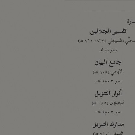
بارة
تفسير الجلالين
حلّي والسيوطي (٨٦٤، ٩١١ هـ)
نحو مجلد
جامع البيان
الإيجي (٩٠٥ هـ)
نحو ٣ مجلدات
أنوار التنزيل
البيضاوي (٦٨٥ هـ)
نحو ٣ مجلدات
مدارك التنزيل
النسفي (٧١٠ هـ)