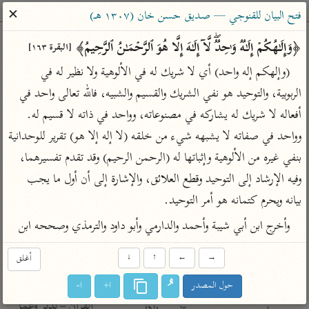
ساهم معنا في نشر القرآن والعلم الشرعي
✕
فتح البيان للقنوجي — صديق حسن خان (١٣٠٧ هـ)
الباحث القرآني
﴿وَإِلَـٰهُكُمۡ إِلَـٰهࣱ وَ ٰ⁠حِدࣱۖ لَّاۤ إِلَـٰهَ إِلَّا هُوَ ٱلرَّحۡمَـٰنُ ٱلرَّحِیمُ﴾ 
[البقرة ١٦٣]
(وإلهكم إله واحد) أي لا شريك له في الألوهية ولا نظير له في 
بحث
تفسير
علوم
مصاحف
معاجم
الربوبية، والتوحيد هو نفي الشريك والقسيم والشبيه، فالله تعالى واحد في 
أفعاله لا شريك له يشاركه في مصنوعاته، وواحد في ذاته لا قسيم له. 
وواحد في صفاته لا يشبهه شيء من خلقه (لا إله إلا هو) تقرير للوحدانية 
Type 2 or more characters for results.
بنفي غيره من الألوهية وإثباتها له (الرحمن الرحيم) وقد تقدم تفسيرهما، 
Type 1 or more
أمّهات
عامّة
معاصرة
وفيه الإرشاد إلى التوحيد وقطع العلائق، والإشارة إلى أن أول ما يجب 
characters for results.
تفسير الطبري
فتح البيان للقنوجي
الميسر
بيانه ويحرم كتمانه هو أمر التوحيد.
تفسير ابن كثير
فتح القدير للشوكاني
المختصر في
وأخرج ابن أبي شيبة وأحمد والدارمي وأبو داود والترمذي وصححه ابن
التفسير
تفسير القرطبي
تفسير ابن جزي
تفسير السعدي
→
←
↑
↓
أغلق
تفسير البغوي
أيسر التفاسير
حول المصدر
ا+
ا-
موسوعات
القرآن – تدبر وعمل