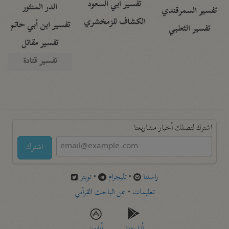
تفسير أبي السعود
الدر المنثور
تفسير السمرقندي
الكشاف للزمخشري
تفسير ابن أبي حاتم
تفسير الثعلبي
تفسير مقاتل
تفسير قتادة
اشترك لتصلك أخبار مشاريعنا
اشترك
راسلنا
•
تليجرام
•
تويتر
تعليمات
•
عن الباحث القرآني
أندرويد
أيفون